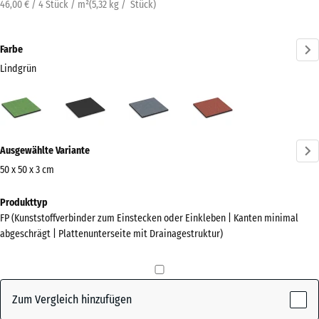
46,00 € / 4 Stück / m²
(
5,32
kg
/ Stück)
Farbe
Lindgrün
Lindgrün
Anthrazit
Graphitgrau
Tomatenrot
(active)
Mehr
Ausgewählte Variante
Informationen
zu
50 x 50 x 3 cm
den
Abmessungen
Produkttyp
Farben?
für
FP (Kunststoffverbinder zum Einstecken oder Einkleben | Kanten minimal
den
Farbpalette
abgeschrägt | Plattenunterseite mit Drainagestruktur)
Versand
anzeigen
500
(active)
Lindgrün
x
500
Zum Vergleich hinzufügen
x