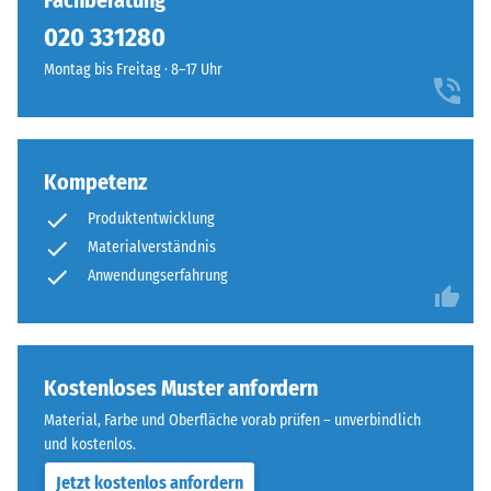
Fachberatung
7188)
kein
das
020 331280
Produkt
Scheinbare
Außenanlagen
für
Dichte -
Montag bis Freitag · 8–17 Uhr
eine
den
Skalenwert
lebendige,
1 = bis 780
Produktvergleich
frühlingshafte
kg/m³
ausgewählt.
Note
verleiht.
Kompetenz
Stoß-, Schwingungs-
und
Produktentwicklung
Trittschalldämmung
Material
Materialverständnis
– Skalenwert 3 =
–
Anwendungserfahrung
deutliche Dämpfung
Bestandteile
Rutschfestigkeit Klasse
und
DS (EN 14041) -
Aufbau
Skalenwert 3 =
Kostenloses Muster anfordern
Gleitreibungskoeffizient
ca. 0,45
Material, Farbe und Oberfläche vorab prüfen – unverbindlich
Dieses
und kostenlos.
Abriebfestigkeit
Produkt
- Beständigkeit
Jetzt kostenlos anfordern