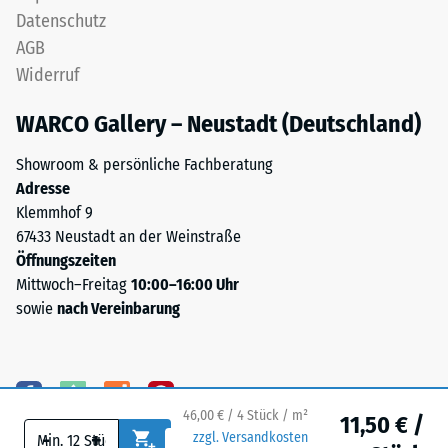
stammt
Datenschutz
Skalenwert 3 =
aus
Wärmeleitfähigkeit
AGB
der
ca. 0,11 W/(m·K)
Widerruf
Aufbereitung
Frostbeständig
gebrauchter
WARCO Gallery – Neustadt (Deutschland)
Reifen
Druckfestigkeit
und
-
Showroom & persönliche Fachberatung
besteht
Adresse
Skalenwert
chemisch
Klemmhof 9
aus
2
67433 Neustadt an der Weinstraße
einer
=
Öffnungszeiten
Mischung
Mittwoch–Freitag
10:00–16:00 Uhr
ca.
von
sowie
nach Vereinbarung
Naturkautschuk
0,75
(NR)
mm
und
verbleibende
Styrol-
46,00 € / 4 Stück / m²
Butadien-
Eindellung
11,50 € /
-
+
zzgl. Versandkosten
Kautschuk