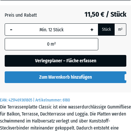
30
Anthrazit
- 0,40 €
mm
11,50 € / Stück
Preis und Rabatt
Die gewählte, blau
Graphitgrau
-
+
Stück
m²
umrandete
Abmessung wird
0
m²
(sofern in den
Tomatenrot
- 0,40 €
Produktdaten nicht
anders angegeben)
Verlegeplaner – Fläche erfassen
für die
Bedarfsberechnung
Zum Warenkorb hinzufügen
verwendet.
50
x
EAN:
4251469361805
| Artikelnummer:
6180
50
Die Terrassenplatte Classic ist eine wasserdurchlässige Gummifliese
x 3
für Balkon, Terrasse, Dachterrasse und Loggia. Die Platten werden
cm
schwimmend im Halbversatz verlegt und über Kunststoff-
Steckverbinder miteinander gekoppelt. Dadurch entsteht eine