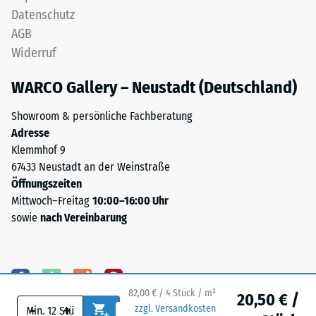
schadstofffreiem
Datenschutz
Wärmeleitfähigkeit
EPDM-
ca. 0,11 W/(m·K)
AGB
Granulat
Widerruf
(Ethylen-
Frostbeständig
Propylen-
Druckfestigkeit
WARCO Gallery – Neustadt (Deutschland)
Dien-
-
Kautschuk),
Showroom & persönliche Fachberatung
Skalenwert
gebunden
Adresse
mit
1
Klemmhof 9
Polyurethan.
67433 Neustadt an der Weinstraße
=
Die
Öffnungszeiten
ca.
Nutzschicht
Mittwoch–Freitag
10:00–16:00 Uhr
ist
1
sowie
nach Vereinbarung
offenporig
mm
angelegt.
verbleibende
Die
Basisschicht
Eindellung
besteht
82,00 € / 4 Stück / m²
20,50 € /
nach
-
+
zzgl. Versandkosten
aus