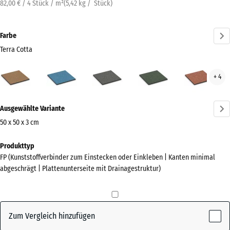
82,00 € / 4 Stück / m²
(
5,42
kg
/ Stück)
Farbe
Terra Cotta
Terra
Atlantik
Dunkelgrauer
Englischer
Feue
+ 4
Cotta
Granit
Rasen
(active)
Mehr
Ausgewählte Variante
Informationen
zu
50 x 50 x 3 cm
den
Abmessungen
Produkttyp
Farben?
für
FP (Kunststoffverbinder zum Einstecken oder Einkleben | Kanten minimal
den
Farbpalette
abgeschrägt | Plattenunterseite mit Drainagestruktur)
Versand
anzeigen
500
Terra
x
(active)
Cotta
500
Zum Vergleich hinzufügen
x