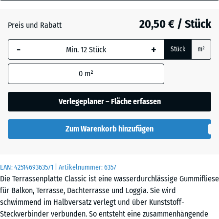
30
mm
Atlantik
20,50 € / Stück
Preis und Rabatt
Die gewählte, blau
-
+
Stück
m²
umrandete
Dunkelgrauer
Abmessung wird
Granit
0
m²
(sofern in den
Produktdaten nicht
anders angegeben)
Verlegeplaner – Fläche erfassen
Englischer
für die
Rasen
Bedarfsberechnung
Zum Warenkorb hinzufügen
verwendet.
Feuersglut
50
x
EAN:
4251469363571
| Artikelnummer:
6357
50
Die Terrassenplatte Classic ist eine wasserdurchlässige Gummifliese
x 3
für Balkon, Terrasse, Dachterrasse und Loggia. Sie wird
Grauer
cm
schwimmend im Halbversatz verlegt und über Kunststoff-
Granit
Steckverbinder verbunden. So entsteht eine zusammenhängende