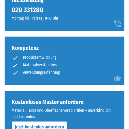
Fachberatung
7188)
kein
und
020 331280
Produkt
Scheinbare
erzeugt
für
Dichte -
Montag bis Freitag · 8–17 Uhr
ein
den
Skalenwert
natürlich
1 = bis 780
Produktvergleich
anmutendes
kg/m³
ausgewählt.
Farbbild,
das
Kompetenz
Stoß-, Schwingungs-
mediterrane
und
Produktentwicklung
Trittschalldämmung
Ton-
Materialverständnis
– Skalenwert 3 =
und
Anwendungserfahrung
deutliche Dämpfung
Erdmaterialien
assoziiert.
Rutschfestigkeit Klasse
DS (EN 14041) -
Skalenwert 4 =
Material
Kostenloses Muster anfordern
Gleitreibungskoeffizient
–
ca. 0,53
Material, Farbe und Oberfläche vorab prüfen – unverbindlich
Bestandteile
und kostenlos.
Abriebfestigkeit
und
- Beständigkeit
Aufbau
Jetzt kostenlos anfordern