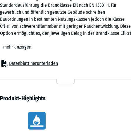
verwendet.
Standardausführung die Brandklasse Efl nach EN 13501-1. Für
gewerblich und öffentlich genutzte Gebäude schreiben
ED
Bauordnungen in bestimmten Nutzungsklassen jedoch die Klasse
3
Cfl-s1 vor, schwerentflammbar mit geringer Rauchentwicklung. Diese
cm
Option ermöglicht es, den jeweiligen Belag in der Brandklasse Cfl-s1
zu bestellen.
mehr anzeigen
Brandschutzvorgaben der Bauordnung
DZ
Bestimmte Nutzungsklassen sowie Flucht- und Rettungswege
1
- 12,10 €
unterliegen Brandschutzvorgaben, die über die Klasse Efl
Datenblatt herunterladen
cm
hinausgehen. Das betrifft unter anderem Veranstaltungshallen,
gewerbliche Fitnessbereiche, Schulen und Bildungseinrichtungen
sowie Kinderspielhallen und Indoor-Spielanlagen. Welche Klasse im
DZ
konkreten Vorhaben vorgeschrieben ist, legt der zuständige
1,5
- 25,80 €
Brandschutzplaner oder Architekt auf Grundlage der geltenden
Produkt-Highlights
cm
Bauordnung fest.
Schwerentflammbar durch Beimischung
Vorteile
Der Wechsel von Efl auf Cfl-s1 wird durch einen Zuschlagstoff
DZ
erreicht, der den Rohstoffen Gummigranulat und Bindemittel
2
- 24,50 €