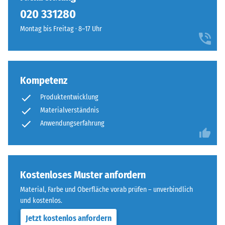
kein
020 331280
Produkt
für
Montag bis Freitag · 8–17 Uhr
den
Produktvergleich
ausgewählt.
Kompetenz
Produktentwicklung
Materialverständnis
Anwendungserfahrung
Kostenloses Muster anfordern
Material, Farbe und Oberfläche vorab prüfen – unverbindlich
und kostenlos.
Jetzt kostenlos anfordern