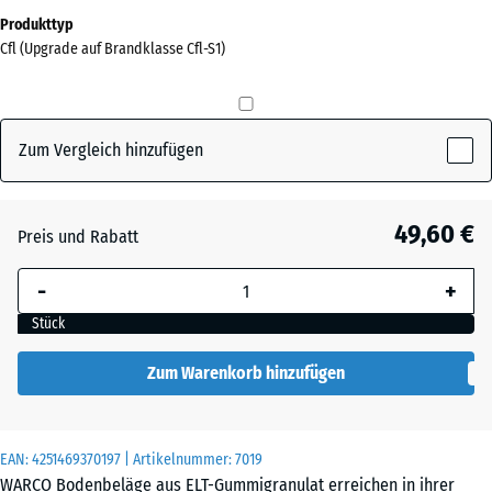
Abmessungen
Produkttyp
für
Cfl (Upgrade auf Brandklasse Cfl-S1)
den
Versand
0
x
Zum Vergleich hinzufügen
0
x
30
49,60 €
Preis und Rabatt
mm
-
+
Die gewählte, blau
umrandete
Stück
Abmessung wird
(sofern in den
Zum Warenkorb hinzufügen
Produktdaten nicht
anders angegeben)
für die
EAN:
4251469370197
| Artikelnummer:
7019
Bedarfsberechnung
WARCO Bodenbeläge aus ELT-Gummigranulat erreichen in ihrer