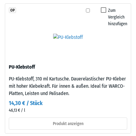
2
EPDM-
Zum
OP
Granulat
=
Vergleich
(Ethylen-
780
hinzufügen
Propylen-
bis
Dien-
Kautschuk),
840
gebunden
kg/m³
mit
Polyurethan.
PU-Klebstoff
Die
PU-Klebstoff, 310 ml Kartusche. Dauerelastischer PU-Kleber
Nutzschicht
/ 5
mit hoher Klebekraft. Für innen & außen. Ideal für WARCO-
ist
Platten, Leisten und Palisaden.
offenporig
angelegt.
14,30 € / Stück
Die
46,13 € / l
Basisschicht
Die
besteht
Produkt anzeigen
scheinbare
aus
Dichte