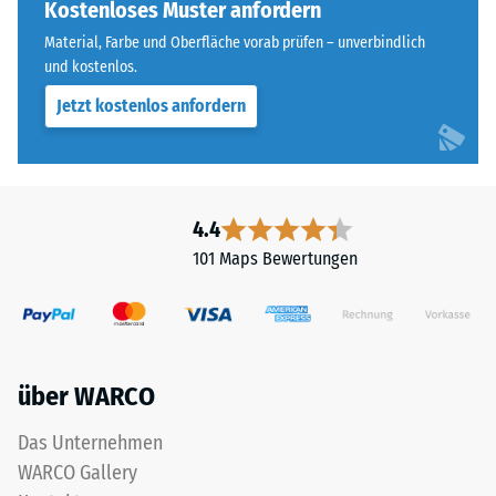
ausgebildet.
Kostenloses Muster anfordern
beispielsweise
Die
der
Material, Farbe und Oberfläche vorab prüfen – unverbindlich
runde
und kostenlos.
Skalenwert
Zahnform
2
Jetzt kostenlos anfordern
sorgt
für
für
eine
einen
scheinbare
besonders
Dichte
stabilen
4.4
zwischen
Plattenverbund
780
101 Maps Bewertungen
und
und
verhindert
840
ein
kg/m³.
Aufeinanderrutschen
Die
der
physikalische
über WARCO
Zähne.
Dichte,
Diese
Das Unternehmen
auch
Platte
als
WARCO Gallery
ist
Massendichte