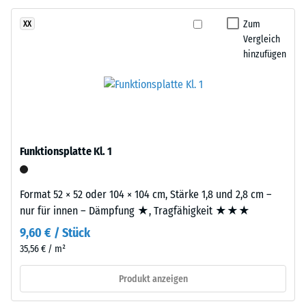
gereinigtem,
eines
schwarzem
Zum
XX
Materials
ELT-
Vergleich
beschreibt
Gummigranulat
hinzufügen
das
mittlerer
Verhältnis
Körnung,
seiner
gebunden
Masse
mit
zu
Polyurethan.
seinem
Die
Funktionsplatte Kl. 1
Gesamtvolumen,
Abkürzung
einschließlich
ELT
aller
Format 52 × 52 oder 104 × 104 cm, Stärke 1,8 und 2,8 cm –
steht
Poren,
nur für innen – Dämpfung ★, Tragfähigkeit ★★★
für
Hohlräume
9,60 € / Stück
„End
und
of
35,56 € / m²
Lufteinschlüsse.
Life
Bei
Produkt anzeigen
Tyres"
den
–
Produkten