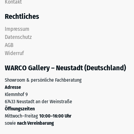
Kontakt
als
bezeichnet,
Deckplatte
gibt
Rechtliches
in
hingegen
einem
das
Impressum
Schichtsystem
Verhältnis
Datenschutz
konzipiert:
der
AGB
Eine
Masse
Widerruf
oder
eines
mehrere
Stoffes
WARCO Gallery – Neustadt (Deutschland)
Lagen
zu
werden
seinem
Showroom & persönliche Fachberatung
übereinander
reinen
Adresse
verlegt,
Materialvolumen
Klemmhof 9
die
ohne
67433 Neustadt an der Weinstraße
Puzzleverzahnung
Berücksichtigung
Öffnungszeiten
hält
von
Mittwoch–Freitag
10:00–16:00 Uhr
die
Hohlräumen
sowie
nach Vereinbarung
obere
an.
Schicht