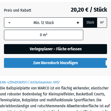
20,20 € / Stück
Atlantik
Preis und Rabatt
-
+
Stück
m²
Dunkelgrauer
Granit
0
m²
Verlegeplaner – Fläche erfassen
Englischer
Rasen
Zum Warenkorb hinzufügen
Feuersglut
EAN:
4251469369573
| Artikelnummer:
6957
Die Ballspielplatte von WARCO ist ein flächig wirkender, elastischer
und robuster Bodenbelag für Kleinspielfelder, Basketball Courts,
Grauer
Tennisplätze, Bolzplätze und multifunktionale Sportflächen. Die
Granit
abriebbeständige und rutschhemmende Allwetteroberfläche ist auf