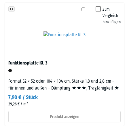
kein
Sandtöne
– Skalenwert 3 =
Produkt
deutliche Dämpfung
zu
Zum
XX
für
Vergleich
einem
Rutschfestigkeit Klasse
den
hinzufügen
warmen,
DS (EN 14041) -
Produktvergleich
natürlich
Skalenwert 5 =
ausgewählt.
anmutenden
Gleitreibungskoeffizient
Farbbild,
ca. 0,6
das
Abriebfestigkeit
an
- Beständigkeit
Funktionsplatte Kl. 3
geflochtenes
gegen
Naturfasermaterial
abrasiven
erinnert.
Verschleiß -
Format 52 × 52 oder 104 × 104 cm, Stärke 1,8 und 2,8 cm –
Skalenwert 2 =
für innen und außen – Dämpfung ★★★, Tragfähigkeit ★
"gut" (BS 7188)
Material
7,90 € / Stück
–
Wasserdurchlässigkeit
29,26 € / m²
Bestandteile
(EN 12616) -
Skalenwert 4 =
und
Produkt anzeigen
Infiltration ca. 600
Aufbau
mm/h (600 l/h/m²)