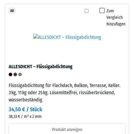
das
von
Granulat
Zum
AD
WARCO
Vergleich
stammt
liegt
hinzufügen
aus
dieser
dem
Wert
Recycling
typischerweise
von
zwischen
Altreifen.
600
Die
und
ALLESDICHT – Flüssigabdichtung
Basisschicht
1250
wird
kg/m³.
mit
Flüssigabdichtung für Flachdach, Balkon, Terrasse, Keller.
Um
Standarddichte
3 kg, 11 kg oder 25 kg. Lösemittelfrei, rissüberbrückend,
die
gepresst.
wasserbeständig.
scheinbare
Dichte
34,50 € / Stück
eines
Einbau
38,33 € / m² x 2 mm
bestimmten
–
Produkts
Verarbeitung
Produkt anzeigen