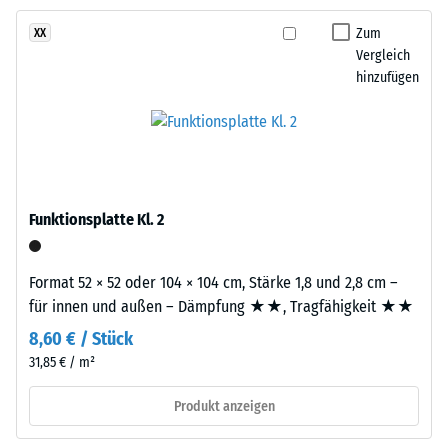
Zum
XX
Rutschhemmung
Dieses
Vergleich
(EN 16165) -
Produkt
hinzufügen
Skalenwert 4 =
ist
mittlerer
zweilagig
Akzeptanzwinkel
aufgebaut.
ca. 16°, Gruppe
Die
R10
ca.
Wärmedämmung -
3
Funktionsplatte Kl. 2
Skalenwert 3 =
mm
Wärmeleitfähigkeit
starke
ca. 0,11 W/(m·K)
Nutzschicht
Format 52 × 52 oder 104 × 104 cm, Stärke 1,8 und 2,8 cm –
besteht
Frostbeständig
für innen und außen – Dämpfung ★★, Tragfähigkeit ★★
aus
Scheinbare
8,60 € / Stück
neu
31,85 € / m²
Dichte
hergestelltem,
durchgefärbtem
-
Produkt anzeigen
und
Skalenwert
schadstofffreiem