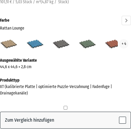
101,51 € / 5,03 Stück / m²
(
4,87
kg
/ Stück)
Farbe
Rattan Lounge
Rattan
Atlantik
Dunkelgrauer
Englischer
Feue
+ 4
Lounge
Granit
Rasen
(active)
Mehr
Ausgewählte Variante
Informationen
44,6 x 44,6 × 2,8 cm
zu
den
Produkttyp
Farben?
XT (kalibrierte Platte | optimierte Puzzle-Verzahnung | Fadenfuge |
Drainagekanäle)
Farbpalette
anzeigen
Rattan
Zum Vergleich hinzufügen
(active)
Lounge