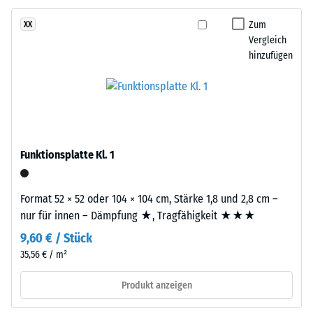
besteht
eines
aus
Zum
XX
Materials
gereinigtem,
Vergleich
beschreibt
schwarzem
hinzufügen
das
ELT-
Verhältnis
Gummigranulat
seiner
mittlerer
Masse
Körnung,
zu
gebunden
seinem
mit
Funktionsplatte Kl. 1
Gesamtvolumen,
Polyurethan.
einschließlich
Die
aller
Format 52 × 52 oder 104 × 104 cm, Stärke 1,8 und 2,8 cm –
Abkürzung
Poren,
nur für innen – Dämpfung ★, Tragfähigkeit ★★★
ELT
Hohlräume
9,60 € / Stück
steht
und
für
35,56 € / m²
Lufteinschlüsse.
„End
Bei
Produkt anzeigen
of
den
Life
Produkten