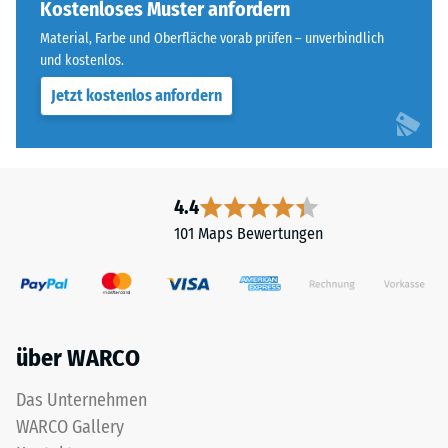
vier
Kostenloses Muster anfordern
beispielsweise
Seiten
der
Material, Farbe und Oberfläche vorab prüfen – unverbindlich
ausgebildet.
und kostenlos.
Skalenwert
Die
2
Jetzt kostenlos anfordern
runde
für
Zahnform
eine
sorgt
scheinbare
für
Dichte
einen
4.4
zwischen
besonders
780
101 Maps Bewertungen
stabilen
und
Plattenverbund
840
und
kg/m³.
verhindert
Die
ein
physikalische
über WARCO
Aufeinanderrutschen
Dichte,
der
Das Unternehmen
auch
Zähne.
als
WARCO Gallery
Diese
Massendichte