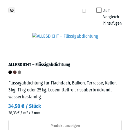
Tyres"
von
–
Zum
AD
WARCO
Vergleich
das
liegt
hinzufügen
Granulat
dieser
stammt
Wert
aus
typischerweise
dem
zwischen
Recycling
600
von
und
ALLESDICHT – Flüssigabdichtung
Altreifen.
1250
Die
kg/m³.
Basisschicht
Flüssigabdichtung für Flachdach, Balkon, Terrasse, Keller.
Um
wird
3 kg, 11 kg oder 25 kg. Lösemittelfrei, rissüberbrückend,
die
mit
wasserbeständig.
scheinbare
Standarddichte
Dichte
34,50 € / Stück
gepresst.
eines
38,33 € / m² x 2 mm
bestimmten
Produkts
Einbau
Produkt anzeigen