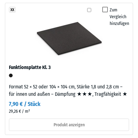
kein
hellen
– Skalenwert 3 =
Produkt
deutliche Dämpfung
Farbbild,
Zum
XX
für
Vergleich
das
Rutschfestigkeit Klasse
den
hinzufügen
an
DS (EN 14041) -
Produktvergleich
hellen
Skalenwert 5 =
ausgewählt.
Kalkstein
Gleitreibungskoeffizient
erinnert
ca. 0,6
und
Abriebfestigkeit
Außenanlagen
- Beständigkeit
Funktionsplatte Kl. 3
eine
gegen
natürlich-
abrasiven
mineralische
Verschleiß -
Format 52 × 52 oder 104 × 104 cm, Stärke 1,8 und 2,8 cm –
Note
Skalenwert 2 =
für innen und außen – Dämpfung ★★★, Tragfähigkeit ★
gibt.
"gut" (BS 7188)
7,90 € / Stück
Wasserdurchlässigkeit
29,26 € / m²
Material
(EN 12616) -
Skalenwert 4 =
–
Produkt anzeigen
Infiltration ca. 600
Bestandteile
mm/h (600 l/h/m²)