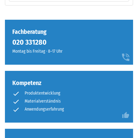
anschaulich
–
darzustellen,
Verarbeitung
verwendet
–
WARCO
Montage
Fachberatung
eine
Skala
020 331280
von
Montag bis Freitag · 8–17 Uhr
1
bis
5,
Die
wobei
Puzzleverzahnung
Kompetenz
jeder
ist
Skalenwert
Produktentwicklung
mit
einem
Materialverständnis
gerundeten,
bestimmten
wellenförmigen
Anwendungserfahrung
Dichtebereich
Zähnen
entspricht.
an
So
allen
steht