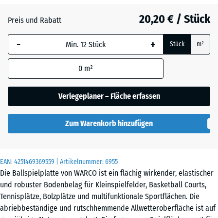
Atlantik
20,20 € / Stück
Preis und Rabatt
-
+
Dunkelgrauer
Stück
m²
Granit
0
m²
Englischer
Verlegeplaner – Fläche erfassen
Rasen
Zum Warenkorb hinzufügen
Feuersglut
EAN:
4251469369559
| Artikelnummer:
6955
Die Ballspielplatte von WARCO ist ein flächig wirkender, elastischer
Grauer
und robuster Bodenbelag für Kleinspielfelder, Basketball Courts,
Granit
Tennisplätze, Bolzplätze und multifunktionale Sportflächen. Die
abriebbeständige und rutschhemmende Allwetteroberfläche ist auf