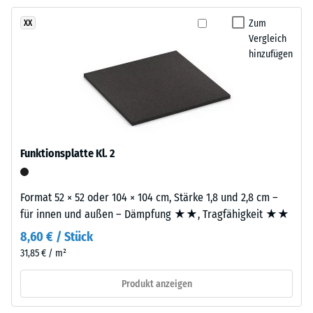
und
Aufbau
Zum
XX
Rutschhemmung
Vergleich
(EN 16165) -
hinzufügen
Skalenwert 4 =
Dieses
mittlerer
Produkt
Akzeptanzwinkel
ist
ca. 16°, Gruppe
zweilagig
R10
aufgebaut.
Wärmedämmung -
Die
Funktionsplatte Kl. 2
Skalenwert 3 =
ca.
Wärmeleitfähigkeit
3
ca. 0,11 W/(m·K)
mm
Format 52 × 52 oder 104 × 104 cm, Stärke 1,8 und 2,8 cm –
starke
Frostbeständig
für innen und außen – Dämpfung ★★, Tragfähigkeit ★★
Nutzschicht
Scheinbare
8,60 € / Stück
besteht
31,85 € / m²
Dichte
aus
neu
-
Produkt anzeigen
hergestelltem,
Skalenwert
durchgefärbtem