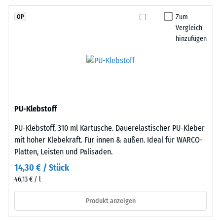
2
und
Zum
OP
schadstofffreiem
=
Vergleich
EPDM-
780
hinzufügen
Granulat
bis
(Ethylen-
Propylen-
840
Dien-
kg/m³
Kautschuk),
gebunden
PU-Klebstoff
mit
PU-Klebstoff, 310 ml Kartusche. Dauerelastischer PU-Kleber
Polyurethan.
/ 5
mit hoher Klebekraft. Für innen & außen. Ideal für WARCO-
Die
Platten, Leisten und Palisaden.
Nutzschicht
ist
14,30 € / Stück
offenporig
46,13 € / l
angelegt.
Die
Die
Produkt anzeigen
scheinbare
Basisschicht
Dichte