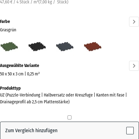
47,60 € / 4 Stück / m²
(
7,00
kg
/ Stück)
Farbe
Grasgrün
Grasgrün
Anthrazit
Schiefergrau
Ziegelrot
(active)
Mehr
Ausgewählte Variante
Informationen
zu
50 x 50 x 3 cm | 0,25 m²
den
Abmessungen
Produkttyp
Farben?
für
UZ (Puzzle-Verbindung | Halbversatz oder Kreuzfuge | Kanten mit Fase |
den
Farbpalette
Drainageprofil ab 2,5 cm Plattenstärke)
Versand
anzeigen
540
(active)
Grasgrün
x
540
Zum Vergleich hinzufügen
x