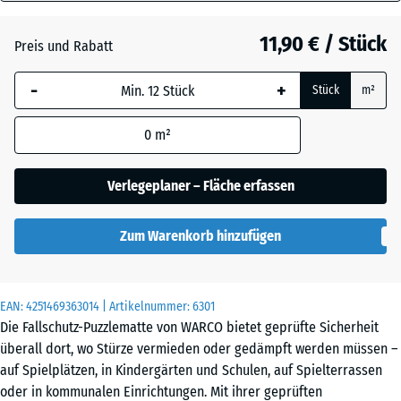
30
Anthrazit
- 1,00 €
mm
11,90 € / Stück
Preis und Rabatt
Die gewählte, blau
Schiefergrau
- 0,50 €
-
+
Stück
m²
umrandete
Abmessung wird
0
m²
(sofern in den
Ziegelrot
- 0,50 €
Produktdaten nicht
anders angegeben)
Verlegeplaner – Fläche erfassen
für die
Bedarfsberechnung
Zum Warenkorb hinzufügen
verwendet.
50
x
EAN:
4251469363014
| Artikelnummer:
6301
50
Die Fallschutz-Puzzlematte von WARCO bietet geprüfte Sicherheit
x 3
überall dort, wo Stürze vermieden oder gedämpft werden müssen –
cm
auf Spielplätzen, in Kindergärten und Schulen, auf Spielterrassen
|
oder in kommunalen Einrichtungen. Mit ihrer geprüften