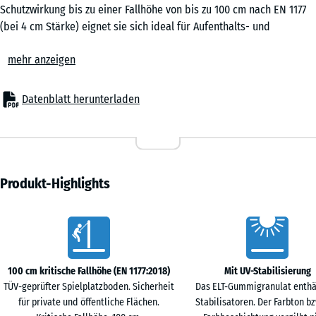
0,25
Schutzwirkung bis zu einer Fallhöhe von bis zu 100 cm nach EN 1177
m²
(bei 4 cm Stärke) eignet sie sich ideal für Aufenthalts- und
Bewegungsflächen ohne große Klettergeräte oder erhöhte
mehr anzeigen
Spielflächen. Auch in Senioreneinrichtungen, in der Rehabilitation
50
oder in Fitnessbereichen ist die elastische Puzzlematte ein
x
bewährter Bodenbelag, der Sicherheit, Komfort und
Datenblatt herunterladen
50
Wirtschaftlichkeit verbindet.
x 2
Typische Anwendungen
- 2,70 €
cm
– Spielbereiche für kleine Kinder, Balancier- und Bewegungszonen
|
– Schulhöfe, Kindergärten und kommunale Flächen
0,25
– Terrassen mit Spielgeräten oder Aufenthaltsbereichen
Produkt-Highlights
m²
– Fitness- und Outdoor-Fitnessanlagen
– Seniorenheime, Altenpflege, Reha-Einrichtungen und
Vorteile
therapeutische Räume
50
Material & Aufbau
x
Die Platten bestehen aus PU-gebundenem Gummigranulat. Die
100 cm kritische Fallhöhe (EN 1177:2018)
Mit UV-Stabilisierung
50
elastische, rutschhemmende Oberfläche ist robust und dauerhaft
TÜV-geprüfter Spielplatzboden. Sicherheit
Das ELT-Gummigranulat enthä
x 4
belastbar. Erhältlich in 3 oder 4 cm Stärke, bieten die Puzzlematten
für private und öffentliche Flächen.
Stabilisatoren. Der Farbton bz
+ 3,40 €
cm
zuverlässige Stoßdämpfung bei geringer Aufbauhöhe. Die seitliche