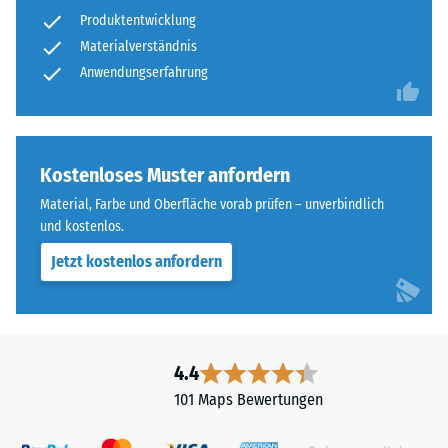
nach
gereinigtem,
Produktentwicklung
24
schwarzem
Materialverständnis
ELT-
Stunden
Anwendungserfahrung
Granulat
Entlastung
sowie
(BS
einem
Polyurethan-
7188)
Kostenloses Muster anfordern
Bindemittel.
Material, Farbe und Oberfläche vorab prüfen – unverbindlich
ELT
und kostenlos.
steht
für
Jetzt kostenlos anfordern
/ 5
„End
of
Life
Tyres"
4.4
und
Die
101 Maps Bewertungen
bezeichnet
Druckfestigkeit
Gummigranulat,
eines