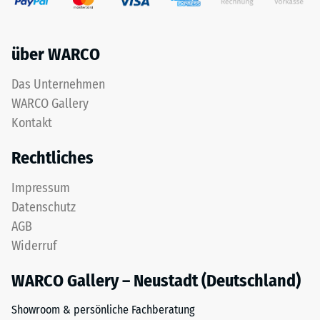
das
Werkstoffes
aus
beschreibt
dem
seinen
über WARCO
Recycling
Widerstand
von
gegen
Das Unternehmen
Altreifen
punktuelle
WARCO Gallery
gewonnen
Belastungen.
wird.
Kontakt
Sie
Die
gibt
Rechtliches
obere
an,
Nutzschicht
in
Impressum
aus
welchem
Datenschutz
feinem
Maße
ELT-
der
AGB
Granulat
Werkstoff
Widerruf
bildet
unter
eine
der
WARCO Gallery – Neustadt (Deutschland)
abriebfeste,
Einwirkung
rutschhemmende
Showroom & persönliche Fachberatung
einer