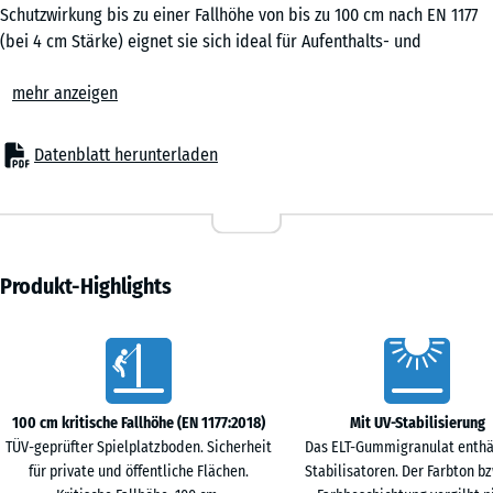
0,25
Schutzwirkung bis zu einer Fallhöhe von bis zu 100 cm nach EN 1177
m²
(bei 4 cm Stärke) eignet sie sich ideal für Aufenthalts- und
Bewegungsflächen ohne große Klettergeräte oder erhöhte
mehr anzeigen
Spielflächen. Auch in Senioreneinrichtungen, in der Rehabilitation
50
oder in Fitnessbereichen ist die elastische Puzzlematte ein
x
bewährter Bodenbelag, der Sicherheit, Komfort und
Datenblatt herunterladen
50
Wirtschaftlichkeit verbindet.
x 2
Typische Anwendungen
- 2,70 €
cm
– Spielbereiche für kleine Kinder, Balancier- und Bewegungszonen
|
– Schulhöfe, Kindergärten und kommunale Flächen
0,25
– Terrassen mit Spielgeräten oder Aufenthaltsbereichen
Produkt-Highlights
m²
– Fitness- und Outdoor-Fitnessanlagen
– Seniorenheime, Altenpflege, Reha-Einrichtungen und
Vorteile
therapeutische Räume
50
Material & Aufbau
x
Die Platten bestehen aus PU-gebundenem Gummigranulat. Die
100 cm kritische Fallhöhe (EN 1177:2018)
Mit UV-Stabilisierung
50
elastische, rutschhemmende Oberfläche ist robust und dauerhaft
TÜV-geprüfter Spielplatzboden. Sicherheit
Das ELT-Gummigranulat enthä
x 4
belastbar. Erhältlich in 3 oder 4 cm Stärke, bieten die Puzzlematten
für private und öffentliche Flächen.
Stabilisatoren. Der Farbton bz
+ 3,40 €
cm
zuverlässige Stoßdämpfung bei geringer Aufbauhöhe. Die seitliche