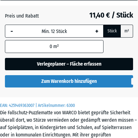
30
Anthrazit
- 0,50 €
mm
11,40 € / Stück
Preis und Rabatt
Die gewählte, blau
Grasgrün
+ 0,50 €
-
+
Stück
m²
umrandete
Abmessung wird
0
m²
(sofern in den
Schiefergrau
Produktdaten nicht
anders angegeben)
Verlegeplaner – Fläche erfassen
für die
Bedarfsberechnung
Zum Warenkorb hinzufügen
verwendet.
50
x
EAN:
4251469363007
| Artikelnummer:
6300
50
Die Fallschutz-Puzzlematte von WARCO bietet geprüfte Sicherheit
x 3
überall dort, wo Stürze vermieden oder gedämpft werden müssen –
cm
auf Spielplätzen, in Kindergärten und Schulen, auf Spielterrassen
|
oder in kommunalen Einrichtungen. Mit ihrer geprüften