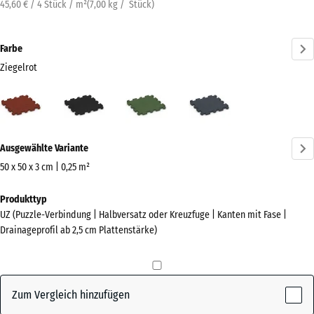
45,60 € / 4 Stück / m²
(
7,00
kg
/ Stück)
Farbe
Ziegelrot
Ziegelrot
Anthrazit
Grasgrün
Schiefergrau
(active)
Mehr
Ausgewählte Variante
Informationen
zu
50 x 50 x 3 cm | 0,25 m²
den
Abmessungen
Produkttyp
Farben?
für
UZ (Puzzle-Verbindung | Halbversatz oder Kreuzfuge | Kanten mit Fase |
den
Farbpalette
Drainageprofil ab 2,5 cm Plattenstärke)
Versand
anzeigen
540
(active)
Ziegelrot
x
540
Zum Vergleich hinzufügen
x