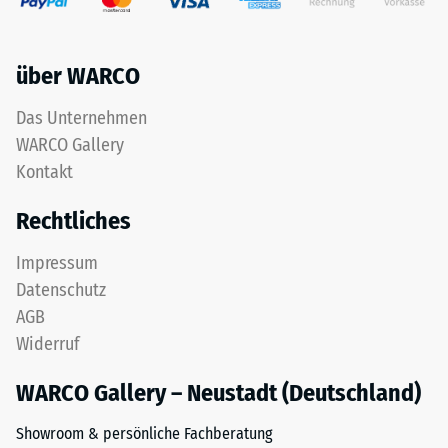
und
Werkstoffes
eine
beschreibt
gute
seinen
über WARCO
Wasserdurchlässigkeit.
Widerstand
Für
gegen
Das Unternehmen
schwarze
punktuelle
WARCO Gallery
oder
Belastungen.
anthrazitfarbene
Kontakt
Sie
Produkte
gibt
Rechtliches
wird
an,
ein
in
Impressum
farbloses
welchem
Datenschutz
Bindemittel
Maße
verwendet.
der
AGB
Werkstoff
Widerruf
unter
Einbau
der
WARCO Gallery – Neustadt (Deutschland)
–
Einwirkung
Verarbeitung
Showroom & persönliche Fachberatung
einer
–