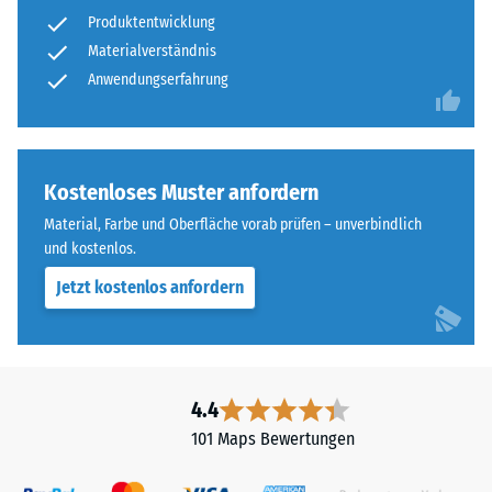
nach
feinem
Produktentwicklung
24
ELT-
Materialverständnis
Granulat
Stunden
Anwendungserfahrung
bildet
Entlastung
eine
(BS
abriebfeste,
rutschhemmende
7188)
Kostenloses Muster anfordern
Oberfläche.
Material, Farbe und Oberfläche vorab prüfen – unverbindlich
Die
und kostenlos.
untere
Schicht
Jetzt kostenlos anfordern
/ 5
aus
gröberem
ELT-
Granulat
4.4
unterstützt
Die
101 Maps Bewertungen
Elastizität,
Druckfestigkeit
Stoßdämpfung
eines