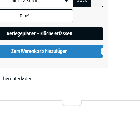
+
Stück
m²
0
m²
t
- 0,50 €
Verlegeplaner – Fläche erfassen
Zum Warenkorb hinzufügen
t herunterladen