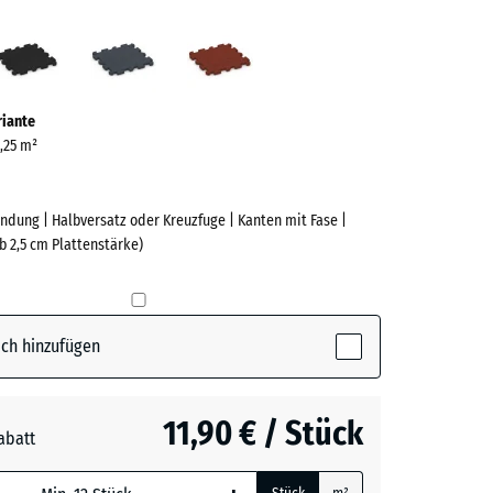
grün
Anthrazit
Schiefergrau
Ziegelrot
ve)
riante
0,25 m²
ndung | Halbversatz oder Kreuzfuge | Kanten mit Fase |
b 2,5 cm Plattenstärke)
e
(active)
n
ch hinzufügen
t
- 1,00 €
11,90 € / Stück
abatt
rgrau
- 0,50 €