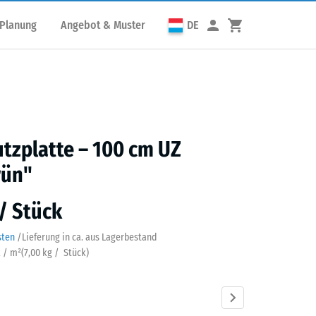
 Planung
Angebot & Muster
DE
utzplatte – 100 cm UZ
rün"
 / Stück
sten
/
Lieferung in ca.
aus Lagerbestand
k / m²
(
7,00
kg
/ Stück)