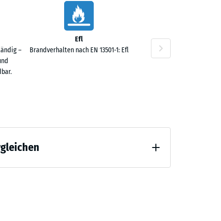
Efl
tändig –
Brandverhalten nach EN 13501-1: Efl
und
bar.
rgleichen
 Entlastung (BS 7188)