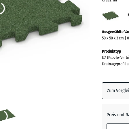
Grasgrün
Gras
(acti
Mehr
Ausgewählte Va
Informationen
50 x 50 x 3 cm | 
zu
den
Produkttyp
Farben?
UZ (Puzzle-Verbi
Drainageprofil a
Farbpalett
anzeigen
Grasgrü
Zum Verglei
Anthrazi
Preis und R
Schiefe