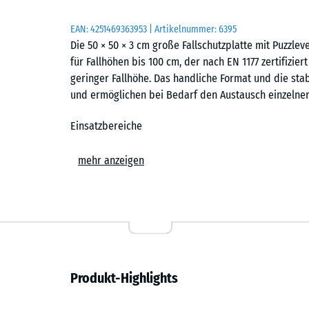
EAN:
4251469363953
| Artikelnummer:
6395
Die 50 × 50 × 3 cm große Fallschutzplatte mit Puzzl
für Fallhöhen bis 100 cm, der nach EN 1177 zertifiziert
geringer Fallhöhe. Das handliche Format und die sta
und ermöglichen bei Bedarf den Austausch einzelner 
Einsatzbereiche
Die 3 cm starke Fallschutzplatte wird überall dort ei
mehr anzeigen
geschützt werden sollen. Typische Einsatzorte sind K
Balancierstrecken und andere Spielelemente mit ger
auf öffentlichen und privaten Spielplätzen. Auch in 
kann der sichere Bodenbelag sinnvoll eingesetzt we
Aufbau und Material
Produkt-Highlights
Die Fallschutzplatte besteht aus PU-gebundenem ELT-
und bezeichnet Gummigranulat aus recycelten Fahrzeu