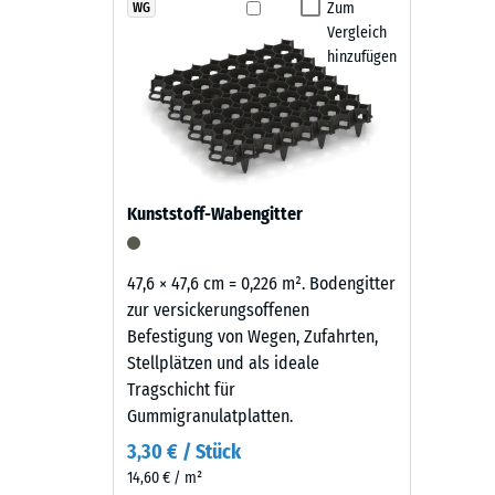
Produkten
Zum
WG
Rutschfe
Die Fallschutz-Puzzlematten sind rutschhemmend, was
Vergleich
in
Abriebf
abgekehrt oder mit einem Hochdruckreiniger gereini
hinzufügen
Grasgrün
austauschen. Dadurch bleibt der Belag pflegeleicht u
wird
Wasserdu
schwarzes
Rutschh
Gummigranulat
aus
Wärmedä
der
Frostbe
Kunststoff-Wabengitter
Reifenverwertung
Druckf
mit
einem
-
47,6 × 47,6 cm = 0,226 m². Bodengitter
grasgrün
zur versickerungsoffenen
Skale
pigmentierten
Befestigung von Wegen, Zufahrten,
2
Bindemittel
Stellplätzen und als ideale
gleichmäßig
=
Tragschicht für
umhüllt.
Gummigranulatplatten.
ca.
Der
3,30 € / Stück
0,75
Farbton
14,60 € / m²
zeigt
mm