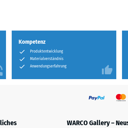
eibende
llung
Kompetenz
en
Produktentwicklung
stung
Materialverständnis
Anwendungserfahrung
liches
WARCO Gallery – Neu