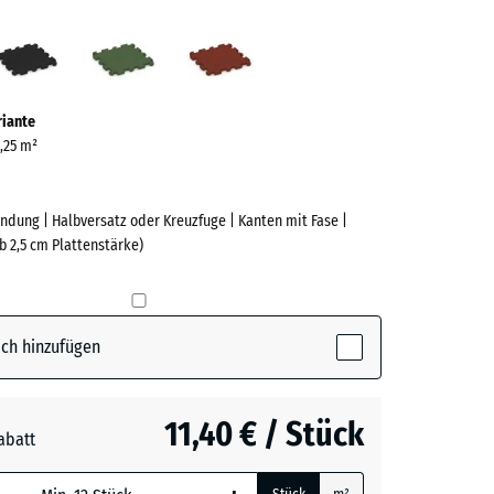
fergrau
Anthrazit
Grasgrün
Ziegelrot
ve)
riante
0,25 m²
ndung | Halbversatz oder Kreuzfuge | Kanten mit Fase |
b 2,5 cm Plattenstärke)
e
(active)
rgrau
ch hinzufügen
t
- 0,50 €
11,40 € / Stück
abatt
n
+ 0,50 €