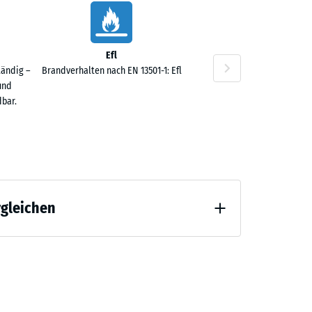
Efl
tändig –
Brandverhalten nach EN 13501-1: Efl
und
bar.
rgleichen
 Entlastung (BS 7188)