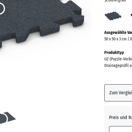
Schiefergrau
Schie
(acti
Mehr
Ausgewählte Va
Informationen
50 x 50 x 3 cm | 
zu
den
Produkttyp
Farben?
UZ (Puzzle-Verbi
Drainageprofil a
Farbpalett
anzeigen
Schiefe
Zum Verglei
Anthrazi
Preis und R
Grasgrü