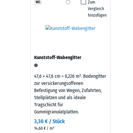
Bei
Zum
WG
Rutschfe
Die Fallschutz-Puzzlematten sind rutschhemmend, was
Vergleich
Produkten
Abriebf
abgekehrt oder mit einem Hochdruckreiniger gereini
hinzufügen
in
austauschen. Dadurch bleibt der Belag pflegeleicht u
Schiefergrau
Wasserdu
wird
Rutschh
schwarzes
Gummigranulat
Wärmedä
aus
Frostbe
Kunststoff-Wabengitter
der
Druckf
Reifenverwertung
mit
-
47,6 × 47,6 cm = 0,226 m². Bodengitter
einem
zur versickerungsoffenen
Skale
schiefergrau
Befestigung von Wegen, Zufahrten,
2
pigmentierten
Stellplätzen und als ideale
Bindemittel
=
Tragschicht für
gleichmäßig
Gummigranulatplatten.
ca.
umhüllt.
3,30 € / Stück
0,75
Der
14,60 € / m²
Farbton
mm