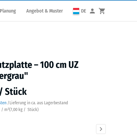
 Planung
Angebot & Muster
DE
utzplatte – 100 cm UZ
ergrau"
 / Stück
sten
/
Lieferung in ca.
aus Lagerbestand
k / m²
(
7,00
kg
/ Stück)