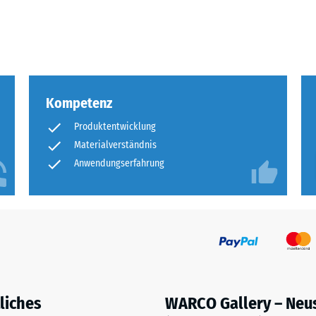
eibende
llung
Kompetenz
en
Produktentwicklung
stung
Materialverständnis
Anwendungserfahrung
liches
WARCO Gallery – Neu