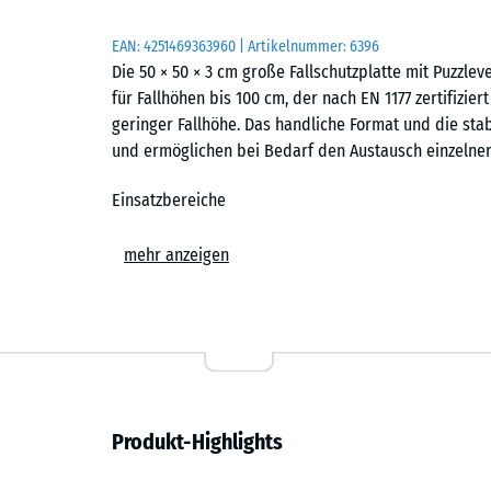
EAN:
4251469363960
| Artikelnummer:
6396
Die 50 × 50 × 3 cm große Fallschutzplatte mit Puzzl
für Fallhöhen bis 100 cm, der nach EN 1177 zertifiziert
geringer Fallhöhe. Das handliche Format und die sta
und ermöglichen bei Bedarf den Austausch einzelner 
Einsatzbereiche
Die 3 cm starke Fallschutzplatte wird überall dort ei
mehr anzeigen
geschützt werden sollen. Typische Einsatzorte sind K
Balancierstrecken und andere Spielelemente mit ger
auf öffentlichen und privaten Spielplätzen. Auch in 
kann der sichere Bodenbelag sinnvoll eingesetzt we
Aufbau und Material
Produkt-Highlights
Die Fallschutzplatte besteht aus PU-gebundenem ELT-
und bezeichnet Gummigranulat aus recycelten Fahrzeu