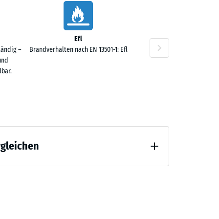
Efl
tändig –
Brandverhalten nach EN 13501-1: Efl
und
bar.
rgleichen
 Entlastung (BS 7188)