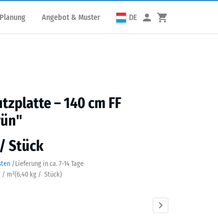
 Planung
Angebot & Muster
DE
utzplatte – 140 cm FF
rün"
 / Stück
sten
/
Lieferung in ca.
7-14 Tage
k / m²
(
6,40
kg
/ Stück)