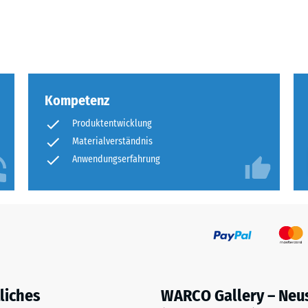
eibende
llung
Kompetenz
en
Produktentwicklung
stung
Materialverständnis
Anwendungserfahrung
liches
WARCO Gallery – Neu