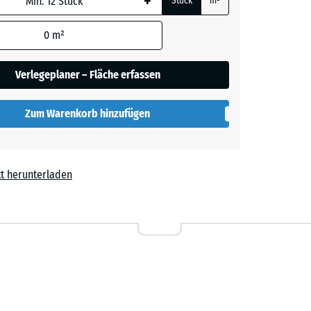
+
Stück
m²
0
m²
ige
+ 2,10 €
Verlegeplaner – Fläche erfassen
rgrau
+ 1,80 €
Zum Warenkorb hinzufügen
t
- 0,90 €
t herunterladen