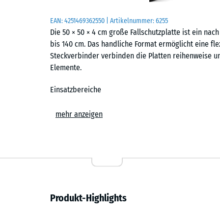
EAN:
4251469362550
| Artikelnummer:
6255
Die 50 × 50 × 4 cm große Fallschutzplatte ist ein nach
bis 140 cm. Das handliche Format ermöglicht eine fle
Steckverbinder verbinden die Platten reihenweise u
Elemente.
Einsatzbereiche
Der Fallschutzboden kommt überall dort zum Einsatz,
mehr anzeigen
aufgefangen werden sollen. Typische Standorte sind 
Sitzschaukeln und Kletterelemente für jüngere Kinder
und privaten Spielplätzen. Darüber hinaus wird er i
der stoßdämpfende Boden zusätzliche Sicherheit bie
Aufbau und Material
Produkt-Highlights
Die Platten bestehen aus PU-gebundenem ELT-Gummigra
Gummigranulat aus recycelten Fahrzeugreifen. Die obe