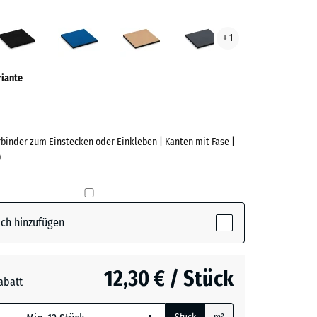
grün
Anthrazit
Himmelblau
Sandbeige
Schiefergrau
+ 1
ve)
riante
rbinder zum Einstecken oder Einkleben | Kanten mit Fase |
)
e
(active)
n
ch hinzufügen
t
- 1,40 €
12,30 € / Stück
abatt
blau
+ 1,80 €