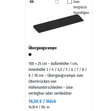
Produkten
Zum
RM
Rutschfe
Die Fallschutzplatten sind witterungsbeständig, r
Vergleich
in
Abriebf
Schwingungen - Lauf, Roll- und Schleifgeräusche. Di
hinzufügen
Grasgrün
Hochdruckreiniger. Bei Bedarf lassen sich einzelne P
wird
Wasserdu
bleibt und sich langfristig wirtschaftlich nutzen lässt.
schwarzes
Rutschh
Gummigranulat
aus
Wärmedä
der
Frostbe
Übergangsrampe
Reifenverwertung
Druckf
mit
einem
-
100 × 25 cm – Außenhöhe 1 cm,
grasgrün
Innenhöhe 3 / 4 / 4,5 / 5 / 6 / 7 / 8 /
Skale
pigmentierten
9 / 10 cm – Übergangsrampe zum
2
Bindemittel
Überbrücken von
gleichmäßig
=
Höhenunterschieden – lose
umhüllt.
verlegbar oder verklebbar
ca.
Der
16,50 € / Stück
0,75
Farbton
16,50 € / lfd. m.
zeigt
mm