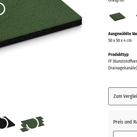
Grasgrün
Gras
(acti
Mehr
Ausgewählte Va
Informationen
50 x 50 x 4 cm
zu
den
Produkttyp
Farben?
FF (Kunststoffve
Drainagekanäle
Farbpalett
anzeigen
Grasgrü
Zum Verglei
Anthrazi
Preis und R
Himmel