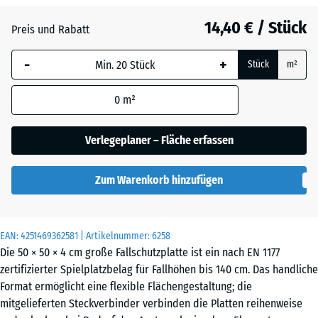
Anthrazit
- 3,50 €
14,40 € / Stück
Preis und Rabatt
-
+
Grasgrün
- 2,10 €
Stück
m²
0
m²
Himmelblau
- 0,30 €
Verlegeplaner – Fläche erfassen
Schiefergrau
- 0,30 €
Zum Warenkorb hinzufügen
Ziegelrot
- 3,00 €
EAN:
4251469362581
| Artikelnummer:
6258
Die 50 × 50 × 4 cm große Fallschutzplatte ist ein nach EN 1177
zertifizierter Spielplatzbelag für Fallhöhen bis 140 cm. Das handliche
Format ermöglicht eine flexible Flächengestaltung; die
mitgelieferten Steckverbinder verbinden die Platten reihenweise