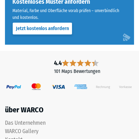
Kostenloses Muster anfordern
Skalenwert 4 =
für
Wärmeleitfähigkeit
Material, Farbe und Oberfläche vorab prüfen – unverbindlich
„End
ca. 0,09 W/(m·K)
und kostenlos.
of
Jetzt kostenlos anfordern
Frostbeständig
Life
Tyres"
Druckfestigkeit
und
-
bezeichnet
Skalenwert
Gummigranulat,
4.4
das
2
101 Maps Bewertungen
aus
=
dem
ca.
Recycling
von
0,75
Altreifen
mm
über WARCO
gewonnen
verbleibende
wird.
Das Unternehmen
Die
Eindellung
WARCO Gallery
obere
nach