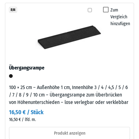
kein
der
austauschen, sodass der Belag pflegeleicht bleibt und sich
Produkt
Scheinbare
sich
Zum
RM
langfristig wirtschaftlich nutzen lässt.
für
Dichte -
Vergleich
zurückhaltend
den
Skalenwert
hinzufügen
in
1 = bis 780
Produktvergleich
helle
kg/m³
ausgewählt.
Außenanlagen
und
Stoß-, Schwingungs-
naturnah
und
Trittschalldämmung
gestaltete
Übergangsrampe
– Skalenwert 4 =
Flächen
starke Dämpfung
einfügt.
Rutschfestigkeit Klasse
100 × 25 cm – Außenhöhe 1 cm, Innenhöhe 3 / 4 / 4,5 / 5 / 6
DS (EN 14041) -
/ 7 / 8 / 9 / 10 cm – Übergangsrampe zum Überbrücken
Material
Skalenwert 3 =
von Höhenunterschieden – lose verlegbar oder verklebbar
–
Gleitreibungskoeffizient
Bestandteile
16,50 € / Stück
ca. 0,45
und
16,50 € / lfd. m.
Abriebfestigkeit
Aufbau
- Beständigkeit
Produkt anzeigen
gegen