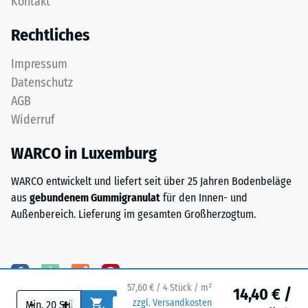
Kontakt
Nutzschicht
24
aus
Rechtliches
feinem
Stunden
ELT-
Entlastung
Impressum
Granulat
Datenschutz
(BS
bildet
AGB
eine
7188)
Widerruf
abriebfeste,
rutschhemmende
WARCO in Luxemburg
Oberfläche.
Die
/ 5
WARCO entwickelt und liefert seit über 25 Jahren Bodenbeläge
untere
aus
gebundenem Gummigranulat
für den Innen- und
Schicht
Außenbereich. Lieferung im gesamten Großherzogtum.
aus
gröberem
ELT-
Die
Granulat
Druckfestigkeit
unterstützt
eines
57,60 € / 4 Stück / m²
14,40 € /
-
+
Elastizität,
Werkstoffes
zzgl. Versandkosten