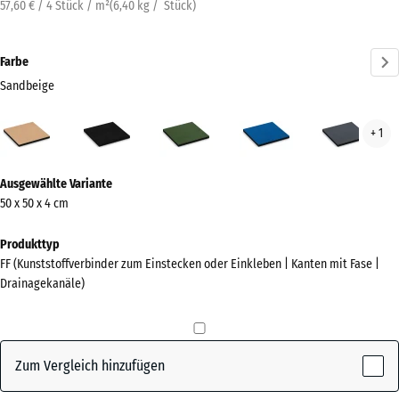
57,60 € / 4 Stück / m²
(
6,40
kg
/ Stück)
Farbe
Sandbeige
Sandbeige
Anthrazit
Grasgrün
Himmelblau
Schi
+ 1
(active)
Mehr
Ausgewählte Variante
Informationen
50 x 50 x 4 cm
zu
den
Produkttyp
Farben?
FF (Kunststoffverbinder zum Einstecken oder Einkleben | Kanten mit Fase |
Drainagekanäle)
Farbpalette
anzeigen
(active)
Sandbeige
Zum Vergleich hinzufügen