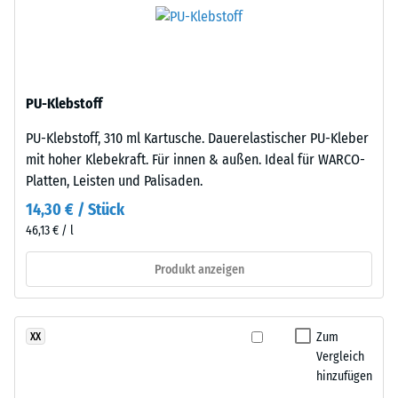
als
Die
auch
scheinbare
gegenüber
Dichte
Abrieb.
eines
Materials
PU-Klebstoff
beschreibt
Material
das
PU-Klebstoff, 310 ml Kartusche. Dauerelastischer PU-Kleber
–
Verhältnis
mit hoher Klebekraft. Für innen & außen. Ideal für WARCO-
Bestandteile
seiner
Platten, Leisten und Palisaden.
und
Masse
Aufbau
14,30 € / Stück
zu
46,13 € / l
seinem
Dieses
Gesamtvolumen,
Produkt anzeigen
Produkt
einschließlich
ist
aller
zweilagig
Poren,
Zum
XX
aufgebaut.
Hohlräume
Vergleich
Die
und
hinzufügen
ca.
Lufteinschlüsse.