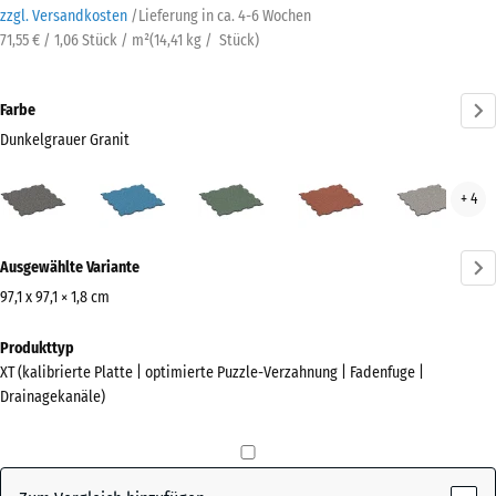
zzgl. Versandkosten
/
Lieferung in ca.
4-6 Wochen
71,55 € / 1,06 Stück / m²
(
14,41
kg
/ Stück)
Farbe
Dunkelgrauer Granit
Dunkelgrauer
Atlantik
Englischer
Feuersglut
Grau
+ 4
Granit
Rasen
Gran
(active)
Mehr
Ausgewählte Variante
Informationen
zu
97,1 x 97,1 × 1,8 cm
den
Abmessungen
Produkttyp
Farben?
für
XT (kalibrierte Platte | optimierte Puzzle-Verzahnung | Fadenfuge |
den
Farbpalette
Drainagekanäle)
Versand
anzeigen
1010
Dunkelgrauer
x
(active)
Granit
1010