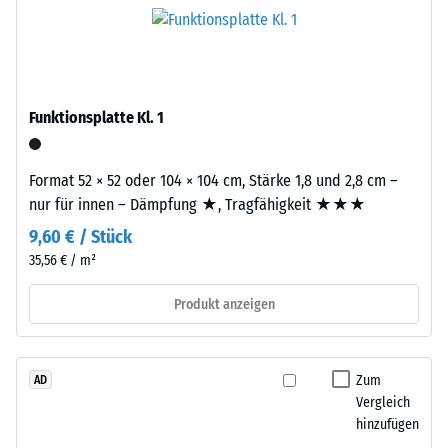
3
Bei
mm
den
starke
Produkten
Nutzschicht
von
besteht
WARCO
Funktionsplatte Kl. 1
aus
liegt
neu
dieser
hergestelltem,
Format 52 × 52 oder 104 × 104 cm, Stärke 1,8 und 2,8 cm –
Wert
durchgefärbtem
nur für innen – Dämpfung ★, Tragfähigkeit ★★★
typischerweise
und
zwischen
9,60 € / Stück
schadstofffreiem
600
35,56 € / m²
EPDM-
und
Granulat
1250
Produkt anzeigen
(Ethylen-
kg/m³.
Propylen-
Um
Dien-
die
Zum
AD
Kautschuk),
scheinbare
Vergleich
gebunden
Dichte
hinzufügen
mit
eines