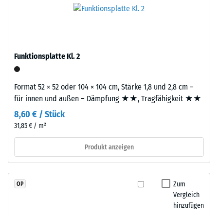
-
hochwertige
Platte.
Pigmente
Skalenwert
vollständig
2
in
=
das
Funktionsplatte Kl. 2
Granulat
780
eingebunden
bis
Format 52 × 52 oder 104 × 104 cm, Stärke 1,8 und 2,8 cm –
sind,
für innen und außen – Dämpfung ★★, Tragfähigkeit ★★
840
bleibt
die
8,60 € / Stück
kg/m³
Farbgebung
31,85 € / m²
langfristig
Produkt anzeigen
stabil
–
/ 5
sowohl
gegenüber
Zum
OP
UV-
Vergleich
hinzufügen
Strahlung