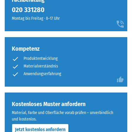
entspricht.
Die
020 331280
So
Abkürzung
steht
Montag bis Freitag · 8–17 Uhr
ELT
beispielsweise
steht
der
für
Skalenwert
„End
2
Kompetenz
of
für
Life
eine
Produktentwicklung
Tyres"
scheinbare
Materialverständnis
–
Dichte
Anwendungserfahrung
das
zwischen
Granulat
780
stammt
und
aus
840
Kostenloses Muster anfordern
dem
kg/m³.
Recycling
Material, Farbe und Oberfläche vorab prüfen – unverbindlich
Die
von
und kostenlos.
physikalische
Altreifen.
Dichte,
Jetzt kostenlos anfordern