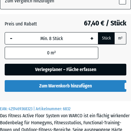
Zum Vergleich hinzufügen
x
18
mm
Atlantik
67,40 € / Stück
Preis und Rabatt
Die gewählte, blau
-
+
Stück
m²
umrandete
Englischer
Abmessung wird
Rasen
0
m²
(sofern in den
Produktdaten nicht
anders angegeben)
Verlegeplaner – Fläche erfassen
Feuersglut
für die
Bedarfsberechnung
Zum Warenkorb hinzufügen
verwendet.
Grauer
Granit
97,1
x
EAN:
4251469368323
| Artikelnummer:
6832
97,1
Das Fitness Active Floor System von WARCO ist ein flächig wirkender
×
Lavendel
Bodenbelag für Homegyms, Fitnessstudios, Functional-Training-
1,8
Boxen und Outdoor-Fitness-Bereiche. Seine ausgewogene Härte