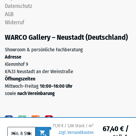
Puzzleverzahnung
Datenschutz
Hohlräumen
ist
an.
AGB
mit
Sie
Widerruf
gerundeten,
wird
wellenförmigen
in
WARCO Gallery – Neustadt (Deutschland)
Zähnen
Einheiten
an
Showroom & persönliche Fachberatung
wie
allen
Adresse
g/cm³
vier
Klemmhof 9
oder
Seiten
67433 Neustadt an der Weinstraße
kg/m³
ausgebildet.
Öffnungszeiten
angegeben.
Die
Mittwoch–Freitag
10:00–16:00 Uhr
Zum
runde
sowie
nach Vereinbarung
Vergleich:
Zahnform
Wasser
sorgt
hat
für
bei
einen
4
71,55 € / 1,06 Stück / m²
besonders
67,40 € /
°C
-
+
zzgl. Versandkosten
stabilen