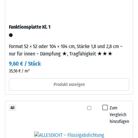
den
stammt
Produkten
aus
von
dem
WARCO
Funktionsplatte Kl. 1
Recycling
liegt
von
dieser
Altreifen.
Format 52 × 52 oder 104 × 104 cm, Stärke 1,8 und 2,8 cm –
Wert
Die
nur für innen – Dämpfung ★, Tragfähigkeit ★★★
typischerweise
Basisschicht
zwischen
9,60 € / Stück
wird
600
35,56 € / m²
mit
und
Standarddichte
1250
Produkt anzeigen
gepresst.
kg/m³.
Um
die
Einbau
Zum
AD
scheinbare
–
Vergleich
Dichte
Verarbeitung
hinzufügen
eines
–
bestimmten
Montage