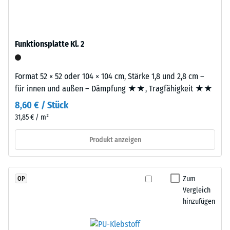
Granulat
Skalenwert
(Ethylen-
2
Propylen-
Dien-
=
Funktionsplatte Kl. 2
Kautschuk),
780
gebunden
bis
Format 52 × 52 oder 104 × 104 cm, Stärke 1,8 und 2,8 cm –
mit
für innen und außen – Dämpfung ★★, Tragfähigkeit ★★
Polyurethan.
840
Die
8,60 € / Stück
kg/m³
Nutzschicht
31,85 € / m²
ist
offenporig
Produkt anzeigen
angelegt.
/ 5
Die
Basisschicht
Zum
OP
besteht
Vergleich
aus
hinzufügen
gereinigtem,
Die
schwarzem
scheinbare