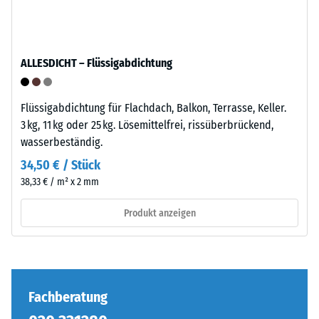
Produkts
anschaulich
darzustellen,
verwendet
ALLESDICHT – Flüssigabdichtung
WARCO
eine
Die
Flüssigabdichtung für Flachdach, Balkon, Terrasse, Keller.
Skala
Puzzleverzahnung
3 kg, 11 kg oder 25 kg. Lösemittelfrei, rissüberbrückend,
von
ist
wasserbeständig.
1
mit
34,50 € / Stück
bis
gerundeten,
5,
38,33 € / m² x 2 mm
wellenförmigen
wobei
Zähnen
Produkt anzeigen
jeder
an
Skalenwert
allen
einem
vier
bestimmten
Seiten
Dichtebereich
ausgebildet.
Fachberatung
entspricht.
Die
So