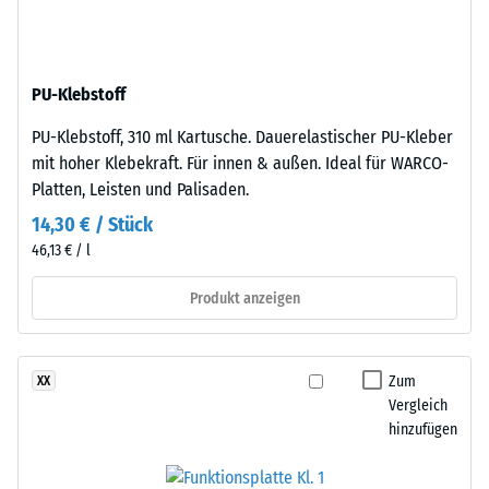
ELT-
Dichte
Gummigranulat
eines
mittlerer
Materials
PU-Klebstoff
Körnung,
beschreibt
gebunden
das
PU-Klebstoff, 310 ml Kartusche. Dauerelastischer PU-Kleber
mit
Verhältnis
mit hoher Klebekraft. Für innen & außen. Ideal für WARCO-
Polyurethan.
seiner
Platten, Leisten und Palisaden.
Die
Masse
14,30 € / Stück
Abkürzung
zu
46,13 € / l
ELT
seinem
steht
Gesamtvolumen,
Produkt anzeigen
für
einschließlich
„End
aller
of
Poren,
Zum
XX
Life
Hohlräume
Vergleich
Tyres"
und
hinzufügen
–
Lufteinschlüsse.
das
Bei
Granulat