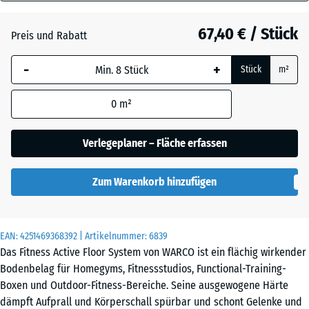
18
Dunkelgrauer
mm
Granit
67,40 € / Stück
Preis und Rabatt
Die gewählte, blau
-
+
Stück
m²
umrandete
Englischer
Abmessung wird
Rasen
0
m²
(sofern in den
Produktdaten nicht
anders angegeben)
Verlegeplaner – Fläche erfassen
Feuersglut
für die
Bedarfsberechnung
Zum Warenkorb hinzufügen
verwendet.
Grauer
Granit
97,1
x
EAN:
4251469368392
| Artikelnummer:
6839
97,1
Das Fitness Active Floor System von WARCO ist ein flächig wirkender
×
Lavendel
Bodenbelag für Homegyms, Fitnessstudios, Functional-Training-
1,8
Boxen und Outdoor-Fitness-Bereiche. Seine ausgewogene Härte
cm
dämpft Aufprall und Körperschall spürbar und schont Gelenke und