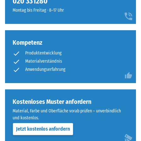
020 331280
runde
steht
Montag bis Freitag · 8–17 Uhr
Zahnform
beispielsweise
sorgt
der
für
Skalenwert
einen
2
Kompetenz
besonders
für
stabilen
eine
Produktentwicklung
Plattenverbund
scheinbare
Materialverständnis
und
Dichte
Anwendungserfahrung
verhindert
zwischen
ein
780
Aufeinanderrutschen
und
der
840
Kostenloses Muster anfordern
Zähne.
kg/m³.
Diese
Material, Farbe und Oberfläche vorab prüfen – unverbindlich
Die
Platte
und kostenlos.
physikalische
ist
Dichte,
Jetzt kostenlos anfordern
als
auch
Deckplatte