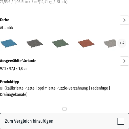
71,55 € / 1,06 Stück / m²
(
14,41
kg
/ Stück)
Farbe
Atlantik
Atlantik
Dunkelgrauer
Englischer
Feuersglut
Grau
+ 4
(active)
Granit
Rasen
Gran
Mehr
Ausgewählte Variante
Informationen
zu
97,1 x 97,1 × 1,8 cm
den
Abmessungen
Produkttyp
Farben?
für
XT (kalibrierte Platte | optimierte Puzzle-Verzahnung | Fadenfuge |
den
Farbpalette
Drainagekanäle)
Versand
anzeigen
1010
(active)
Atlantik
x
1010
Zum Vergleich hinzufügen
x