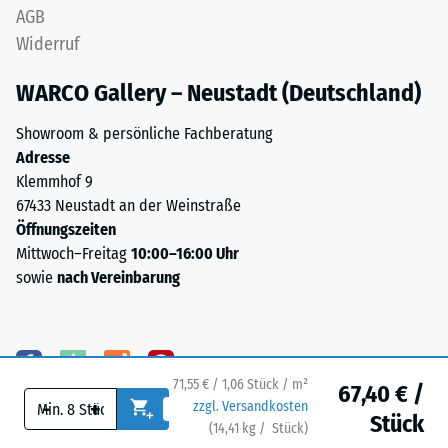
Da
an.
AGB
die
Sie
Widerruf
Kanten
wird
rechtwinklig
in
WARCO Gallery – Neustadt (Deutschland)
geschnitten
Einheiten
sind
Showroom & persönliche Fachberatung
wie
–
Adresse
g/cm³
ohne
Klemmhof 9
oder
Fase
67433 Neustadt an der Weinstraße
kg/m³
–
Öffnungszeiten
angegeben.
entsteht
Mittwoch–Freitag
10:00–16:00 Uhr
Zum
lediglich
sowie
nach Vereinbarung
Vergleich:
eine
Wasser
kaum
hat
sichtbare
bei
Haarfuge.
4
71,55 € / 1,06 Stück / m²
67,40 € /
°C
-
+
zzgl. Versandkosten
Stück
eine
Struktur
(
14,41
kg
/ Stück)
Ihr sicherer Bodenbelag.
Dichte