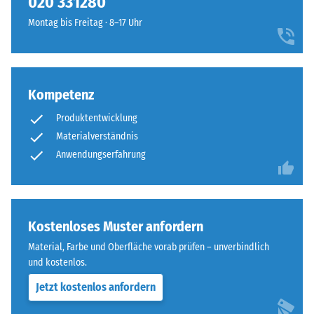
020 331280
vier
steht
Montag bis Freitag · 8–17 Uhr
Seiten
beispielsweise
ausgebildet.
der
Die
Skalenwert
runde
2
Kompetenz
Zahnform
für
sorgt
eine
Produktentwicklung
für
scheinbare
Materialverständnis
einen
Dichte
Anwendungserfahrung
besonders
zwischen
stabilen
780
Plattenverbund
und
und
840
Kostenloses Muster anfordern
verhindert
kg/m³.
ein
Material, Farbe und Oberfläche vorab prüfen – unverbindlich
Die
Aufeinanderrutschen
und kostenlos.
physikalische
der
Dichte,
Jetzt kostenlos anfordern
Zähne.
auch
Diese