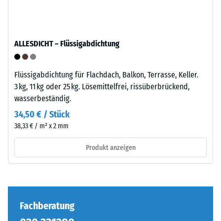
Produkts
–
anschaulich
Verarbeitung
darzustellen,
–
verwendet
ALLESDICHT – Flüssigabdichtung
Montage
WARCO
eine
Flüssigabdichtung für Flachdach, Balkon, Terrasse, Keller.
Skala
3 kg, 11 kg oder 25 kg. Lösemittelfrei, rissüberbrückend,
von
wasserbeständig.
1
34,50 € / Stück
bis
Die
5,
38,33 € / m² x 2 mm
Puzzleverzahnung
wobei
ist
Produkt anzeigen
jeder
mit
Skalenwert
gerundeten,
einem
wellenförmigen
bestimmten
Zähnen
Dichtebereich
an
Fachberatung
entspricht.
allen
So