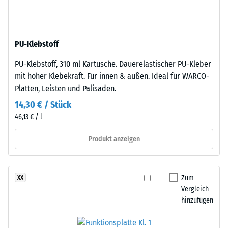
besteht
Dichte
aus
eines
gereinigtem,
Materials
PU-Klebstoff
schwarzem
beschreibt
ELT-
das
PU-Klebstoff, 310 ml Kartusche. Dauerelastischer PU-Kleber
Gummigranulat
Verhältnis
mit hoher Klebekraft. Für innen & außen. Ideal für WARCO-
mittlerer
seiner
Platten, Leisten und Palisaden.
Körnung,
Masse
14,30 € / Stück
gebunden
zu
46,13 € / l
mit
seinem
Polyurethan.
Gesamtvolumen,
Produkt anzeigen
Die
einschließlich
Abkürzung
aller
ELT
Poren,
Zum
XX
steht
Hohlräume
Vergleich
für
und
hinzufügen
„End
Lufteinschlüsse.
of
Bei
Life