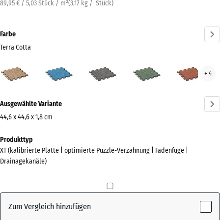
89,95 € / 5,03 Stück / m²
(
3,17
kg
/ Stück)
Farbe
Terra Cotta
Terra
Atlantik
Dunkelgrauer
Englischer
Feue
+ 4
Cotta
Granit
Rasen
(active)
Mehr
Ausgewählte Variante
Informationen
zu
44,6 x 44,6 x 1,8 cm
den
Abmessungen
Produkttyp
Farben?
für
XT (kalibrierte Platte | optimierte Puzzle-Verzahnung | Fadenfuge |
den
Farbpalette
Drainagekanäle)
Versand
anzeigen
485
Terra
x
(active)
Cotta
485
Zum Vergleich hinzufügen
x