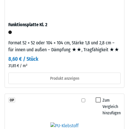
durchgefärbtem
Skalenwert
und
2
schadstofffreiem
EPDM-
=
Funktionsplatte Kl. 2
Granulat
780
(Ethylen-
bis
Format 52 × 52 oder 104 × 104 cm, Stärke 1,8 und 2,8 cm –
Propylen-
für innen und außen – Dämpfung ★★, Tragfähigkeit ★★
Dien-
840
Kautschuk),
8,60 € / Stück
kg/m³
gebunden
31,85 € / m²
mit
Polyurethan.
Produkt anzeigen
Die
/ 5
Nutzschicht
ist
Zum
OP
offenporig
Vergleich
angelegt.
hinzufügen
Die
Die
Basisschicht
scheinbare