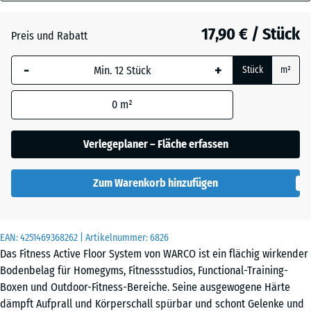
18
mm
Atlantik
17,90 € / Stück
Preis und Rabatt
Die gewählte, blau
-
+
Stück
m²
umrandete
Dunkelgrauer
Abmessung wird
Granit
0
m²
(sofern in den
Produktdaten nicht
anders angegeben)
Verlegeplaner – Fläche erfassen
Englischer
für die
Rasen
Bedarfsberechnung
Zum Warenkorb hinzufügen
verwendet.
Feuersglut
44,6
x
EAN:
4251469368262
| Artikelnummer:
6826
44,6
Das Fitness Active Floor System von WARCO ist ein flächig wirkender
x
Grauer
Bodenbelag für Homegyms, Fitnessstudios, Functional-Training-
1,8
Granit
Boxen und Outdoor-Fitness-Bereiche. Seine ausgewogene Härte
cm
dämpft Aufprall und Körperschall spürbar und schont Gelenke und