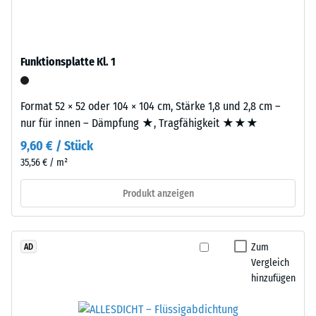
den
Tyres"
Produkten
–
von
das
WARCO
Funktionsplatte Kl. 1
Granulat
liegt
stammt
dieser
aus
Format 52 × 52 oder 104 × 104 cm, Stärke 1,8 und 2,8 cm –
Wert
dem
nur für innen – Dämpfung ★, Tragfähigkeit ★★★
typischerweise
Recycling
zwischen
9,60 € / Stück
von
600
35,56 € / m²
Altreifen.
und
Die
1250
Produkt anzeigen
Basisschicht
kg/m³.
wird
Um
mit
die
Zum
AD
Standarddichte
scheinbare
Vergleich
gepresst.
Dichte
hinzufügen
eines
bestimmten
Einbau