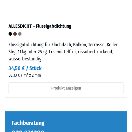
anschaulich
–
darzustellen,
Verarbeitung
verwendet
–
ALLESDICHT – Flüssigabdichtung
WARCO
Montage
eine
Skala
Flüssigabdichtung für Flachdach, Balkon, Terrasse, Keller.
von
3 kg, 11 kg oder 25 kg. Lösemittelfrei, rissüberbrückend,
1
wasserbeständig.
bis
34,50 € / Stück
5,
Die
38,33 € / m² x 2 mm
wobei
Puzzleverzahnung
jeder
ist
Produkt anzeigen
Skalenwert
mit
einem
gerundeten,
bestimmten
wellenförmigen
Dichtebereich
Zähnen
entspricht.
an
Fachberatung
So
allen