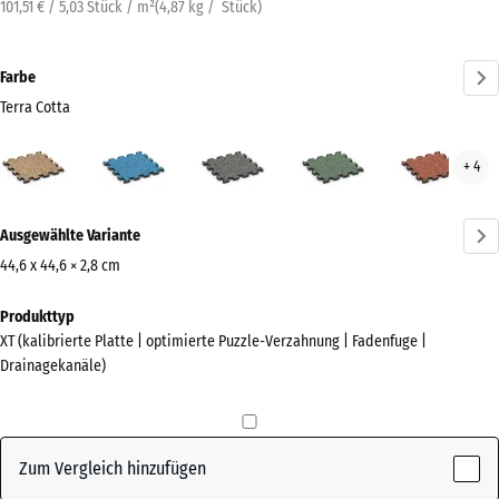
101,51 € / 5,03 Stück / m²
(
4,87
kg
/ Stück)
Farbe
Terra Cotta
Terra
Atlantik
Dunkelgrauer
Englischer
Feue
+ 4
Cotta
Granit
Rasen
(active)
Mehr
Ausgewählte Variante
Informationen
zu
44,6 x 44,6 × 2,8 cm
den
Abmessungen
Produkttyp
Farben?
für
XT (kalibrierte Platte | optimierte Puzzle-Verzahnung | Fadenfuge |
den
Farbpalette
Drainagekanäle)
Versand
anzeigen
485
Terra
x
(active)
Cotta
485
Zum Vergleich hinzufügen
x