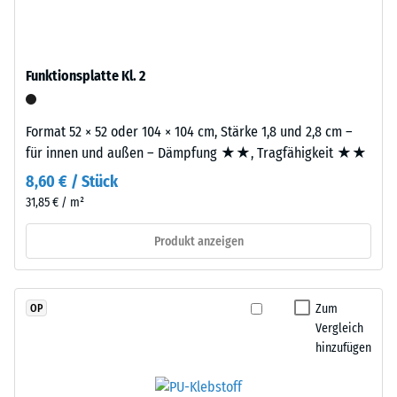
durchgefärbtem
2
und
schadstofffreiem
=
EPDM-
Funktionsplatte Kl. 2
780
Granulat
bis
(Ethylen-
Format 52 × 52 oder 104 × 104 cm, Stärke 1,8 und 2,8 cm –
Propylen-
840
für innen und außen – Dämpfung ★★, Tragfähigkeit ★★
Dien-
kg/m³
Kautschuk),
8,60 € / Stück
gebunden
31,85 € / m²
mit
Polyurethan.
Produkt anzeigen
/ 5
Die
Nutzschicht
ist
Zum
OP
offenporig
Vergleich
angelegt.
hinzufügen
Die
Die
scheinbare
Basisschicht