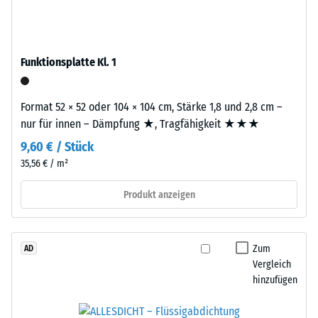
Produkten
Tyres"
von
–
WARCO
das
liegt
Funktionsplatte Kl. 1
Granulat
dieser
stammt
Wert
aus
Format 52 × 52 oder 104 × 104 cm, Stärke 1,8 und 2,8 cm –
typischerweise
dem
nur für innen – Dämpfung ★, Tragfähigkeit ★★★
zwischen
Recycling
600
9,60 € / Stück
von
und
35,56 € / m²
Altreifen.
1250
Die
kg/m³.
Produkt anzeigen
Basisschicht
Um
wird
die
mit
scheinbare
Zum
AD
Standarddichte
Dichte
Vergleich
gepresst.
eines
hinzufügen
bestimmten
Produkts
Einbau