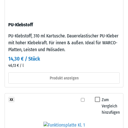
Dichte
besteht
eines
aus
Materials
gereinigtem,
beschreibt
PU-Klebstoff
schwarzem
das
ELT-
Verhältnis
PU-Klebstoff, 310 ml Kartusche. Dauerelastischer PU-Kleber
Gummigranulat
seiner
mit hoher Klebekraft. Für innen & außen. Ideal für WARCO-
mittlerer
Masse
Platten, Leisten und Palisaden.
Körnung,
zu
14,30 € / Stück
gebunden
seinem
46,13 € / l
mit
Gesamtvolumen,
Polyurethan.
einschließlich
Produkt anzeigen
Die
aller
Abkürzung
Poren,
ELT
Hohlräume
Zum
XX
steht
und
Vergleich
für
Lufteinschlüsse.
hinzufügen
„End
Bei
of
den
Life