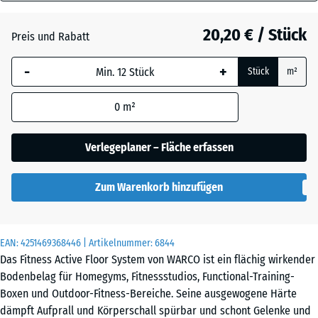
28
mm
Atlantik
20,20 € / Stück
Preis und Rabatt
Die gewählte, blau
-
+
Stück
m²
umrandete
Dunkelgrauer
Abmessung wird
Granit
0
m²
(sofern in den
Produktdaten nicht
anders angegeben)
Verlegeplaner – Fläche erfassen
Englischer
für die
Rasen
Bedarfsberechnung
Zum Warenkorb hinzufügen
verwendet.
Feuersglut
44,6
x
EAN:
4251469368446
| Artikelnummer:
6844
44,6
Das Fitness Active Floor System von WARCO ist ein flächig wirkender
×
Bodenbelag für Homegyms, Fitnessstudios, Functional-Training-
Grauer
2,8
Boxen und Outdoor-Fitness-Bereiche. Seine ausgewogene Härte
Granit
cm
dämpft Aufprall und Körperschall spürbar und schont Gelenke und