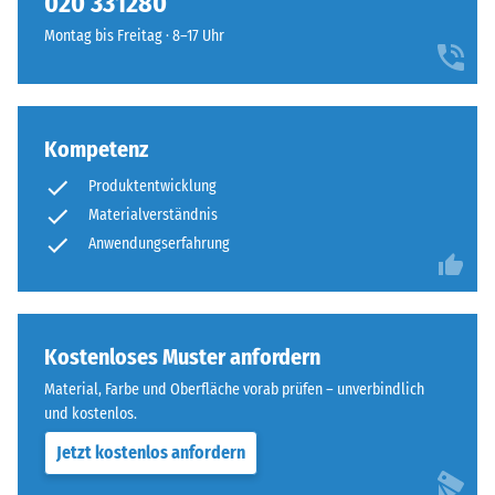
020 331280
steht
vier
beispielsweise
Montag bis Freitag · 8–17 Uhr
Seiten
der
ausgebildet.
Skalenwert
Die
2
runde
für
Kompetenz
Zahnform
eine
sorgt
scheinbare
Produktentwicklung
für
Dichte
Materialverständnis
einen
zwischen
Anwendungserfahrung
besonders
780
stabilen
und
Plattenverbund
840
und
kg/m³.
Kostenloses Muster anfordern
verhindert
Die
ein
Material, Farbe und Oberfläche vorab prüfen – unverbindlich
physikalische
Aufeinanderrutschen
und kostenlos.
Dichte,
der
auch
Jetzt kostenlos anfordern
Zähne.
als
Diese