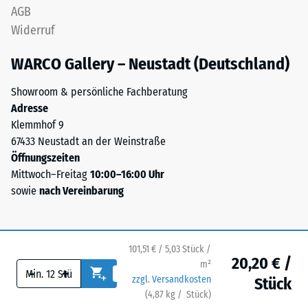
die
AGB
Sie
obere
wird
Widerruf
Schicht
in
lagestabil.
WARCO Gallery – Neustadt (Deutschland)
Einheiten
Da
wie
die
Showroom & persönliche Fachberatung
g/cm³
Kanten
Adresse
oder
rechtwinklig
Klemmhof 9
kg/m³
geschnitten
67433 Neustadt an der Weinstraße
angegeben.
sind
Öffnungszeiten
Zum
–
Mittwoch–Freitag
10:00–16:00 Uhr
Vergleich:
ohne
sowie
nach Vereinbarung
Wasser
Fase
hat
–
bei
entsteht
4
101,51 € / 5,03 Stück /
lediglich
°C
20,20 € /
m²
eine
-
+
eine
zzgl. Versandkosten
Stück
kaum
Dichte
(
4,87
kg
/ Stück)
Ihr sicherer Bodenbelag.
sichtbare