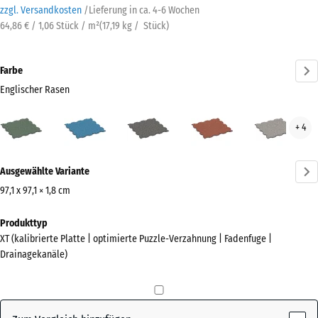
zzgl. Versandkosten
/
Lieferung in ca.
4-6 Wochen
64,86 € / 1,06 Stück / m²
(
17,19
kg
/ Stück)
Farbe
Englischer Rasen
Englischer
Atlantik
Dunkelgrauer
Feuersglut
Grau
+ 4
Rasen
Granit
Gran
(active)
Mehr
Ausgewählte Variante
Informationen
zu
97,1 x 97,1 × 1,8 cm
den
Abmessungen
Produkttyp
Farben?
für
XT (kalibrierte Platte | optimierte Puzzle-Verzahnung | Fadenfuge |
den
Farbpalette
Drainagekanäle)
Versand
anzeigen
1010
Englischer
x
(active)
Rasen
1010