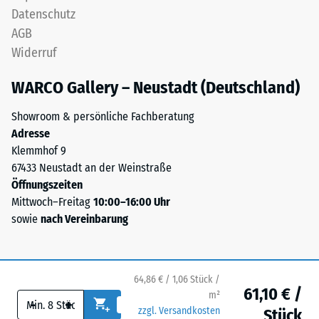
Fläche
Schicht
Datenschutz
von
lagestabil.
AGB
100
Da
Widerruf
mm²
die
(entspricht
Kanten
WARCO Gallery – Neustadt (Deutschland)
1
rechtwinklig
cm²)
geschnitten
Showroom & persönliche Fachberatung
mit
sind
Adresse
einer
–
Klemmhof 9
Kraft
ohne
67433 Neustadt an der Weinstraße
von
Fase
Öffnungszeiten
1000
–
Mittwoch–Freitag
10:00–16:00 Uhr
N
entsteht
sowie
nach Vereinbarung
(ca.
lediglich
105
eine
kg)
kaum
auf
64,86 € / 1,06 Stück /
sichtbare
61,10 € /
eine
m²
Haarfuge.
-
+
Materialprobe
zzgl. Versandkosten
Stück