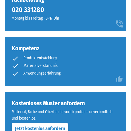
geringere
ausgebildet.
020 331280
Widerstandsfähigkeit
Die
gegenüber
Montag bis Freitag · 8–17 Uhr
runde
Punktbelastungen
Zahnform
hinweist.
sorgt
Punktbelastungen
für
entstehen
Kompetenz
einen
z.
besonders
Produktentwicklung
B.
stabilen
Materialverständnis
durch
Plattenverbund
Schuhe
Anwendungserfahrung
und
mit
verhindert
hohen
ein
Absätzen,
Aufeinanderrutschen
Möbelbeine,
Kostenloses Muster anfordern
der
Pflanzkübel
Zähne.
Material, Farbe und Oberfläche vorab prüfen – unverbindlich
auf
Diese
und kostenlos.
Rollen
Platte
Jetzt kostenlos anfordern
oder