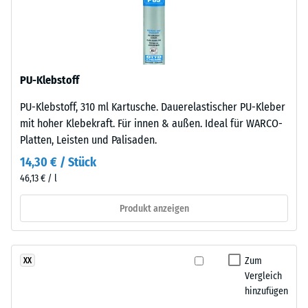
nach
schwarzem
ELT-
24
Gummigranulat
Stunden
feiner
Entlastung
PU-Klebstoff
Körnung,
gebunden
(BS
PU-Klebstoff, 310 ml Kartusche. Dauerelastischer PU-Kleber
mit
7188)
mit hoher Klebekraft. Für innen & außen. Ideal für WARCO-
Polyurethan.
Platten, Leisten und Palisaden.
Die
14,30 € / Stück
Abkürzung
46,13 € / l
ELT
steht
/ 5
Produkt anzeigen
für
„End
of
Zum
XX
Life
Die
Vergleich
Tyres"
Druckfestigkeit
hinzufügen
–
eines