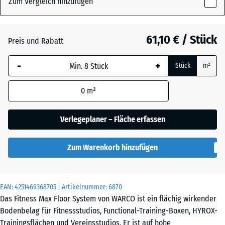
Zum Vergleich hinzufügen
x
18
mm
Atlantik
61,10 € / Stück
Preis und Rabatt
Die gewählte, blau
-
+
Stück
m²
umrandete
Dunkelgrauer
Abmessung wird
Granit
0
m²
(sofern in den
Produktdaten nicht
anders angegeben)
Verlegeplaner – Fläche erfassen
Feuersglut
für die
Bedarfsberechnung
Zum Warenkorb hinzufügen
verwendet.
Grauer
Granit
97,1
x
EAN:
4251469368705
| Artikelnummer:
6870
97,1
Das Fitness Max Floor System von WARCO ist ein flächig wirkender
×
Lavendel
Bodenbelag für Fitnessstudios, Functional-Training-Boxen, HYROX-
1,8
Trainingsflächen und Vereinsstudios. Er ist auf hohe