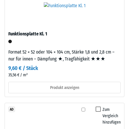
das
Werkstoffes
Granulat
beschreibt
stammt
seinen
aus
Widerstand
dem
gegen
Funktionsplatte Kl. 1
Recycling
punktuelle
von
Belastungen.
Altreifen.
Format 52 × 52 oder 104 × 104 cm, Stärke 1,8 und 2,8 cm –
Sie
Die
nur für innen – Dämpfung ★, Tragfähigkeit ★★★
gibt
Basisschicht
an,
9,60 € / Stück
wird
in
35,56 € / m²
mit
welchem
hoher
Produkt anzeigen
Maße
Dichte
der
gepresst.
Werkstoff
unter
Zum
AD
Einbau
der
Vergleich
–
hinzufügen
Einwirkung