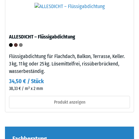
Verarbeitung
einer
–
definierten
Montage
Kraft
nachgibt.
Eine
ALLESDICHT – Flüssigabdichtung
geringe
Eindringtiefe
weist
Flüssigabdichtung für Flachdach, Balkon, Terrasse, Keller.
auf
Die
3 kg, 11 kg oder 25 kg. Lösemittelfrei, rissüberbrückend,
eine
Puzzleverzahnung
wasserbeständig.
hohe
ist
34,50 € / Stück
Druckfestigkeit
mit
38,33 € / m² x 2 mm
hin,
gerundeten,
während
wellenförmigen
Produkt anzeigen
eine
Zähnen
größere
an
Eindringtiefe
allen
auf
vier
eine
Seiten
Fachberatung