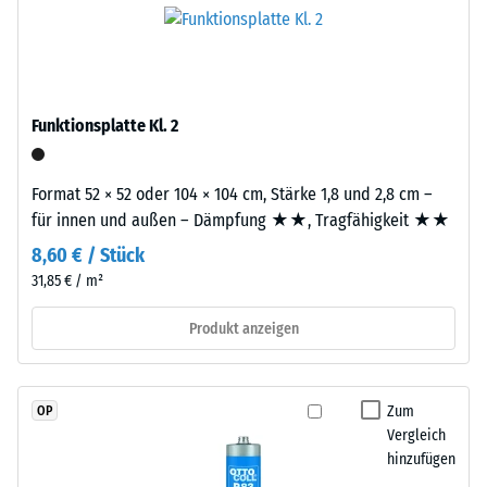
Granulat
R10
Platte.
(Ethylen-
Wärmedämmung -
Propylen-
Skalenwert 2 =
Dien-
Wärmeleitfähigkeit
Kautschuk),
Funktionsplatte Kl. 2
ca. 0,12 W/(m·K)
gebunden
Druckfestigkeit
mit
Format 52 × 52 oder 104 × 104 cm, Stärke 1,8 und 2,8 cm –
-
Polyurethan.
für innen und außen – Dämpfung ★★, Tragfähigkeit ★★
Die
Skalenwert
Nutzschicht
8,60 € / Stück
4
hat
31,85 € / m²
=
eine
geschlossene
Produkt anzeigen
ca.
Oberfläche.
0,25
Die
mm
Basisschicht
Zum
OP
besteht
Vergleich
verbleibende
aus
hinzufügen
Eindellung
gereinigtem,