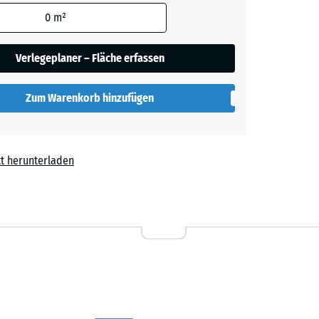
den
0
m²
t
- 0,50 €
en nicht
gegeben)
Verlegeplaner – Fläche erfassen
rechnung
Zum Warenkorb hinzufügen
t herunterladen