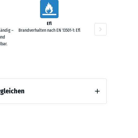
40 €
Efl
tändig –
Brandverhalten nach EN 13501-1: Efl
und
bar.
rgleichen
 Entlastung (BS 7188)