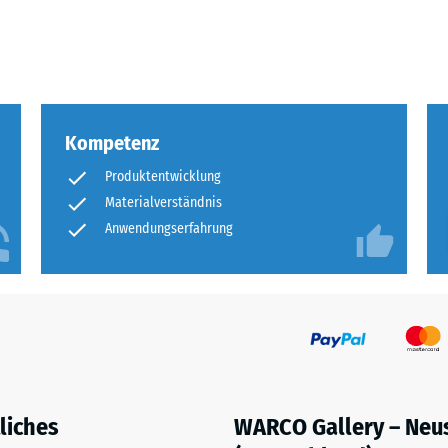
eibende
llung
Kompetenz
en
Produktentwicklung
stung
Materialverständnis
Anwendungserfahrung
liches
WARCO Gallery – Neu