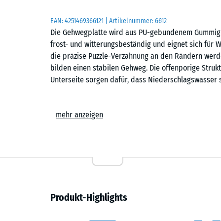
EAN:
4251469366121
| Artikelnummer:
6612
Die Gehwegplatte wird aus PU-gebundenem Gummigranu
frost- und witterungsbeständig und eignet sich für 
die präzise Puzzle-Verzahnung an den Rändern werd
bilden einen stabilen Gehweg. Die offenporige Struk
Unterseite sorgen dafür, dass Niederschlagswasser s
Stabiler Plattenverbund
mehr anzeigen
Die stabile Puzzle-Verzahnung verbindet die Platten 
Verschrauben ist nicht erforderlich. Die Verlegung 
erfolgen. Genauso einfach, wie die Platten verlegt
werden. Bei Bedarf lassen sich einzelne Platten aus
Einfache Verlegung
Produkt-Highlights
Die Gehwegplatten können auf jedem dauerhaft trag
auf Beton, Verbundpflaster oder Asphalt. Ebenso is