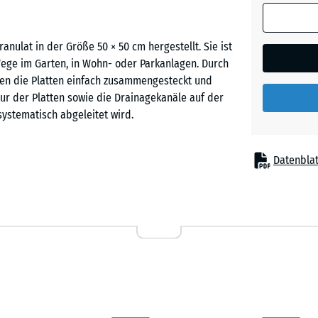
(sofern in 
Ziegelro
Produktdat
lat in der Größe 50 × 50 cm hergestellt. Sie ist
anders an
Wege im Garten, in Wohn- oder Parkanlagen. Durch
für die
en die Platten einfach zusammengesteckt und
Bedarfsbe
tur der Platten sowie die Drainagekanäle auf der
verwendet.
ystematisch abgeleitet wird.
50
x
Datenblat
50
sicher miteinander. Ein Verkleben oder
x 3
kann im Schachbrettmuster oder im Halbversatz
cm
 werden, können sie auch wieder aufgenommen
|
tauschen, ohne die gesamte Fläche zu lösen.
0,25
m²
fähigen Untergrund verlegt werden, beispielsweise
50
t eine Verlegung auf einer ungebundenen
x