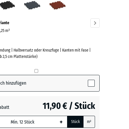
ve)
riante
0,25 m²
ndung | Halbversatz oder Kreuzfuge | Kanten mit Fase |
e
b 2,5 cm Plattenstärke)
(active)
n
ch hinzufügen
t
- 1,00 €
11,90 € / Stück
abatt
e, blau
rgrau
- 0,50 €
+
Stück
m²
 wird