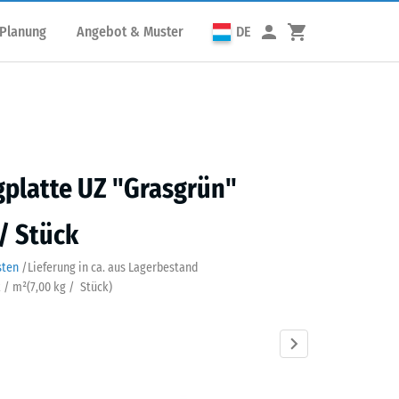
 Planung
Angebot & Muster
DE
platte UZ "Grasgrün"
 / Stück
sten
/
Lieferung in ca.
aus Lagerbestand
k / m²
(
7,00
kg
/ Stück)
grün
Anthrazit
Schiefergrau
Ziegelrot