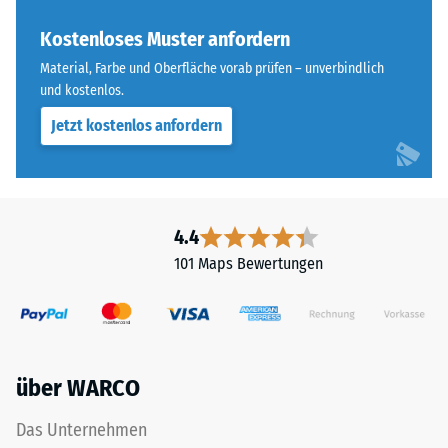
Farbton
Skalenwert 4 =
nachdunkelt.
Kostenloses Muster anfordern
Wärmeleitfähigkeit
ca. 0,09 W/(m·K)
Material, Farbe und Oberfläche vorab prüfen – unverbindlich
und kostenlos.
Material
Frostbeständig
–
Jetzt kostenlos anfordern
Druckfestigkeit
Bestandteile
-
und
Aufbau
Skalenwert
2
4.4
=
101 Maps Bewertungen
Das
ca.
Produkt
ist
0,75
zweischichtig
mm
aufgebaut
über WARCO
verbleibende
und
besteht
Eindellung
Das Unternehmen
aus