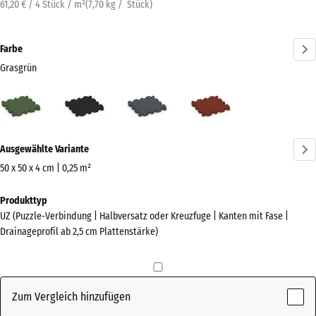
61,20 € / 4 Stück / m²
(
7,70
kg
/ Stück)
Farbe
Grasgrün
Grasgrün
Anthrazit
Schiefergrau
Ziegelrot
(active)
Mehr
Ausgewählte Variante
Informationen
zu
50 x 50 x 4 cm | 0,25 m²
den
Abmessungen
Produkttyp
Farben?
für
UZ (Puzzle-Verbindung | Halbversatz oder Kreuzfuge | Kanten mit Fase |
den
Farbpalette
Drainageprofil ab 2,5 cm Plattenstärke)
Versand
anzeigen
540
(active)
Grasgrün
x
540
Zum Vergleich hinzufügen
x