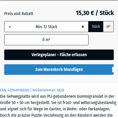
40
Anthrazit
- 1,00 €
mm
15,30 € / Stück
Preis und Rabatt
Die gewählte, blau
Schiefergrau
- 0,50 €
-
+
Stück
m²
umrandete
Abmessung wird
0
m²
(sofern in den
Ziegelrot
- 0,50 €
Produktdaten nicht
anders angegeben)
Verlegeplaner – Fläche erfassen
für die
Bedarfsberechnung
Zum Warenkorb hinzufügen
verwendet.
50
x
EAN:
4251469366282
| Artikelnummer:
6628
50
Die Gehwegplatte wird aus PU-gebundenem Gummigranulat in der
x 4
Größe 50 × 50 cm hergestellt. Sie ist frost- und witterungsbeständig
cm
und eignet sich für Wege im Garten, in Wohn- oder Parkanlagen.
|
Durch die präzise Puzzle-Verzahnung an den Rändern werden die