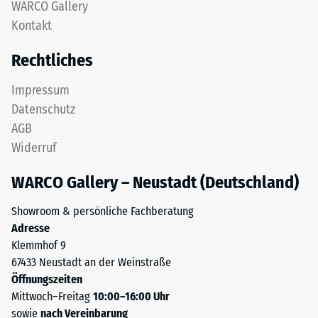
nach
WARCO Gallery
gereinigtem,
Kontakt
24
schwarzem
ELT-
Stunden
Rechtliches
Granulat
Entlastung
sowie
Impressum
(BS
einem
Datenschutz
Polyurethan-
7188)
AGB
Bindemittel.
Widerruf
ELT
steht
WARCO Gallery – Neustadt (Deutschland)
für
/ 5
„End
Showroom & persönliche Fachberatung
of
Adresse
Life
Klemmhof 9
Tyres"
67433 Neustadt an der Weinstraße
und
Die
Öffnungszeiten
bezeichnet
Druckfestigkeit
Mittwoch–Freitag
10:00–16:00 Uhr
Gummigranulat,
eines
sowie
nach Vereinbarung