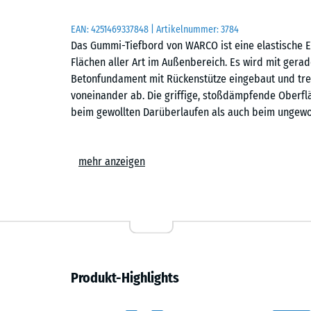
EAN:
4251469337848
| Artikelnummer:
3784
Das Gummi-Tiefbord von WARCO ist eine elastische E
Flächen aller Art im Außenbereich. Es wird mit ger
Betonfundament mit Rückenstütze eingebaut und tre
voneinander ab. Die griffige, stoßdämpfende Oberfl
beim gewollten Darüberlaufen als auch beim ungewol
Abmessungen und Aufbau
mehr anzeigen
Jedes Tiefbord misst 100 × 25 × 5 cm. Es besteht a
Life Tyres, also Granulat aus der Wiederverwertung v
trittelastisch und auch bei Nässe griffig. An den Se
Einbuchtungen, die den Kantenstein beim Einbau im 
Einbau und Ausrichtung
Produkt-Highlights
Auf einer Frostschutzschicht aus Schotter oder Kie
Linienführung vorbereitet. Der Gummi-Tiefbord wird 