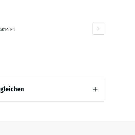
01-1: Efl
rgleichen
 Entlastung (BS 7188)
ng