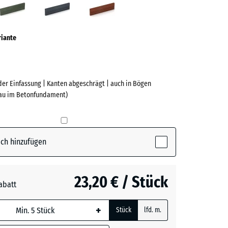
ve)
riante
der Einfassung | Kanten abgeschrägt | auch in Bögen
bau im Betonfundament)
e
(active)
t
ch hinzufügen
n
+ 0,50 €
23,20 € / Stück
abatt
rgrau
+ 0,50 €
+
Stück
lfd. m.