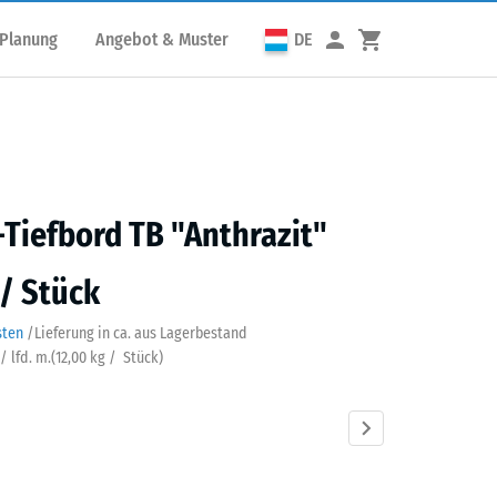
 Planung
Angebot & Muster
DE
iefbord TB "Anthrazit"
 / Stück
sten
/
Lieferung in ca.
aus Lagerbestand
/ lfd. m.
(
12,00
kg
/ Stück)
azit
Grasgrün
Schiefergrau
Ziegelrot