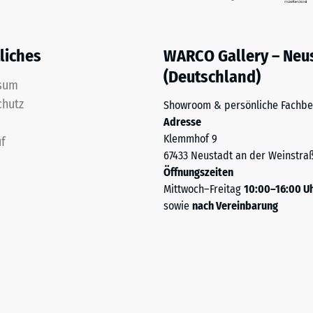
e geschwungene Randverläufe ausführen.
en
liches
WARCO Gallery – Neu
stung
(Deutschland)
sum
chutz
Showroom & persönliche Fachbe
Adresse
Klemmhof 9
f
67433 Neustadt an der Weinstra
Öffnungszeiten
Mittwoch–Freitag
10:00–16:00 U
sowie
nach Vereinbarung
tigkeit
fes