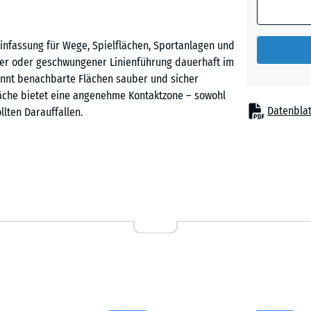
Ziegelro
infassung für Wege, Spielflächen, Sportanlagen und
ader oder geschwungener Linienführung dauerhaft im
nnt benachbarte Flächen sauber und sicher
äche bietet eine angenehme Kontaktzone – sowohl
Datenblat
lten Darauffallen.
us PU-gebundenem ELT-Gummigranulat (ELT = End-of-
on Reifen). Die Oberfläche ist offenporig,
itenflächen besitzt das Tiefbord Ausbuchtungen und
Beton zuverlässig verankern.
s wird das Betonfundament in der gewünschten
ausgerichtet und in den frischen Beton eingebettet.