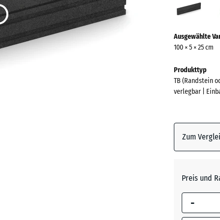
(acti
Mehr
Ausgewählte Va
Informationen
100 × 5 × 25 cm
zu
den
Produkttyp
Farben?
TB (Randstein o
verlegbar | Ein
Farbpalett
anzeigen
Anthrazi
Zum Verglei
Grasgrü
Preis und R
Schiefe
-