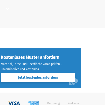
ichnet" (BS 7188)
m²)
i
ner
er
cht
ei
Kostenloses Muster anfordern
Material, Farbe und Oberfläche vorab prüfen –
 etwa
unverbindlich und kostenlos.
ann
Jetzt kostenlos anfordern
ist.
sollten
hend
ine