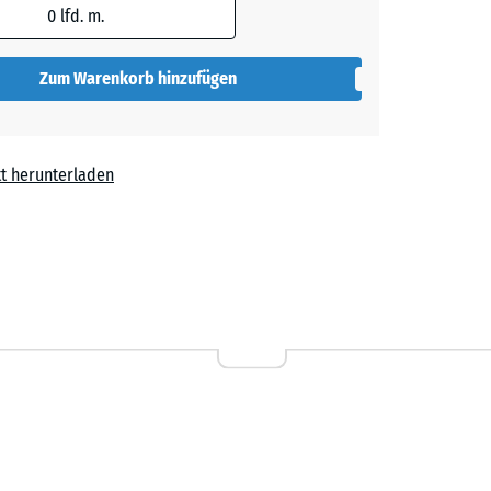
0
lfd. m.
t
+ 0,50 €
Zum Warenkorb hinzufügen
t herunterladen