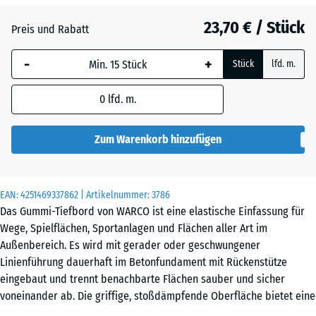
Anthrazit
- 0,50 €
23,70 € / Stück
Preis und Rabatt
-
+
Schiefergrau
Stück
lfd. m.
0
lfd. m.
Ziegelrot
Zum Warenkorb hinzufügen
EAN:
4251469337862
| Artikelnummer:
3786
Das Gummi-Tiefbord von WARCO ist eine elastische Einfassung für
Wege, Spielflächen, Sportanlagen und Flächen aller Art im
Außenbereich. Es wird mit gerader oder geschwungener
Linienführung dauerhaft im Betonfundament mit Rückenstütze
eingebaut und trennt benachbarte Flächen sauber und sicher
voneinander ab. Die griffige, stoßdämpfende Oberfläche bietet eine
angenehme Kontaktzone – sowohl beim gewollten Darüberlaufen als