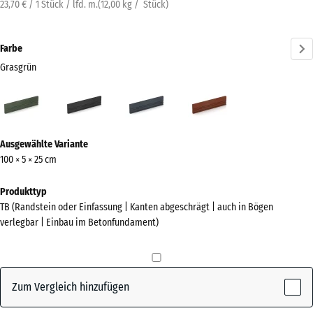
23,70 € / 1 Stück / lfd. m.
(
12,00
kg
/ Stück)
Farbe
Grasgrün
Grasgrün
Anthrazit
Schiefergrau
Ziegelrot
(active)
Mehr
Ausgewählte Variante
Informationen
100 × 5 × 25 cm
zu
den
Produkttyp
Farben?
TB (Randstein oder Einfassung | Kanten abgeschrägt | auch in Bögen
verlegbar | Einbau im Betonfundament)
Farbpalette
anzeigen
(active)
Grasgrün
Zum Vergleich hinzufügen