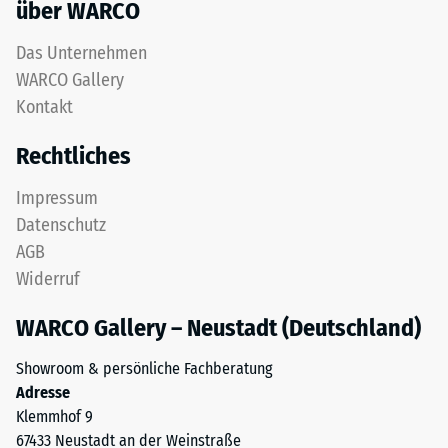
mm
über WARCO
Material
verbleibende
Das Unternehmen
–
Eindellung
Bestandteile
WARCO Gallery
und
nach
Kontakt
Aufbau
24
Rechtliches
Stunden
Das
Impressum
Entlastung
Produkt
Datenschutz
besteht
(BS
AGB
aus
7188)
gereinigtem
Widerruf
ELT-
WARCO Gallery – Neustadt (Deutschland)
Granulat
mit
Showroom & persönliche Fachberatung
/ 5
einer
Adresse
Körnung
Klemmhof 9
von
67433 Neustadt an der Weinstraße
fein