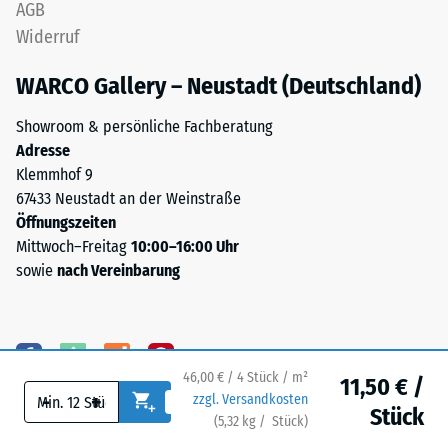
nach
AGB
(SBR),
24
Widerruf
gebunden
mit
Stunden
WARCO Gallery – Neustadt (Deutschland)
Polyurethan.
Entlastung
Bei
Showroom & persönliche Fachberatung
(BS
anthrazitfarbenen
Adresse
Produkten
7188)
Klemmhof 9
wird
67433 Neustadt an der Weinstraße
farbloses
Öffnungszeiten
Bindemittel
Mittwoch–Freitag
10:00–16:00 Uhr
verwendet,
sowie
nach Vereinbarung
/ 5
bei
farbigen
Varianten
pigmentiertes
Bindemittel,
46,00 € / 4 Stück / m²
Die
11,50 € /
-
+
zzgl. Versandkosten
das
Druckfestigkeit
Stück
(
5,32
kg
/ Stück)
Ihr sicherer Bodenbelag.
die
eines