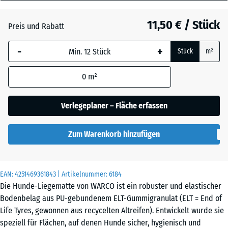
30
Anthrazit
- 0,40 €
mm
11,50 € / Stück
Preis und Rabatt
Die gewählte, blau
Graphitgrau
-
+
Stück
m²
umrandete
Abmessung wird
0
m²
(sofern in den
Tomatenrot
- 0,40 €
Produktdaten nicht
anders angegeben)
Verlegeplaner – Fläche erfassen
für die
Bedarfsberechnung
Zum Warenkorb hinzufügen
verwendet.
50
x
EAN:
4251469361843
| Artikelnummer:
6184
50
Die Hunde-Liegematte von WARCO ist ein robuster und elastischer
x 3
Bodenbelag aus PU-gebundenem ELT-Gummigranulat (ELT = End of
cm
Life Tyres, gewonnen aus recycelten Altreifen). Entwickelt wurde sie
speziell für Flächen, auf denen Hunde sicher, hygienisch und