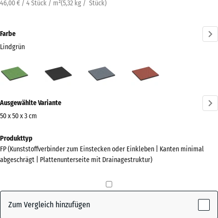
46,00 € / 4 Stück / m²
(
5,32
kg
/ Stück)
Farbe
Lindgrün
Lindgrün
Anthrazit
Graphitgrau
Tomatenrot
(active)
Mehr
Ausgewählte Variante
Informationen
zu
50 x 50 x 3 cm
den
Abmessungen
Produkttyp
Farben?
für
FP (Kunststoffverbinder zum Einstecken oder Einkleben | Kanten minimal
den
Farbpalette
abgeschrägt | Plattenunterseite mit Drainagestruktur)
Versand
anzeigen
500
(active)
Lindgrün
x
500
Zum Vergleich hinzufügen
x