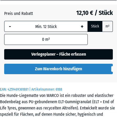
40
Anthrazit
- 0,40 €
mm
12,10 € / Stück
Preis und Rabatt
Die gewählte, blau
Graphitgrau
-
+
Stück
m²
umrandete
Abmessung wird
0
m²
(sofern in den
Tomatenrot
- 0,40 €
Produktdaten nicht
anders angegeben)
Verlegeplaner – Fläche erfassen
für die
Bedarfsberechnung
Zum Warenkorb hinzufügen
verwendet.
50
x
EAN:
4251469361881
| Artikelnummer:
6188
50
Die Hunde-Liegematte von WARCO ist ein robuster und elastischer
x 4
Bodenbelag aus PU-gebundenem ELT-Gummigranulat (ELT = End of
cm
Life Tyres, gewonnen aus recycelten Altreifen). Entwickelt wurde sie
speziell für Flächen, auf denen Hunde sicher, hygienisch und