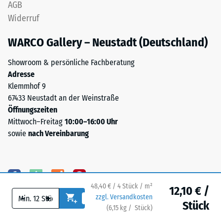
nach
AGB
(SBR),
24
Widerruf
gebunden
mit
Stunden
WARCO Gallery – Neustadt (Deutschland)
Polyurethan.
Entlastung
Bei
Showroom & persönliche Fachberatung
(BS
anthrazitfarbenen
Adresse
Produkten
7188)
Klemmhof 9
wird
67433 Neustadt an der Weinstraße
farbloses
Öffnungszeiten
Bindemittel
Mittwoch–Freitag
10:00–16:00 Uhr
verwendet,
sowie
nach Vereinbarung
/ 5
bei
farbigen
Varianten
pigmentiertes
Bindemittel,
48,40 € / 4 Stück / m²
Die
12,10 € /
-
+
zzgl. Versandkosten
das
Druckfestigkeit
Stück
(
6,15
kg
/ Stück)
Ihr sicherer Bodenbelag.
die
eines