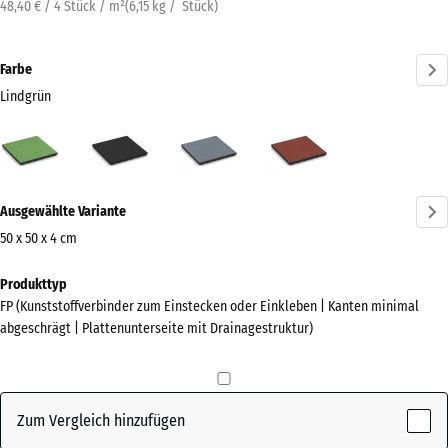
48,40 € / 4 Stück / m²
(
6,15
kg
/ Stück)
Farbe
Lindgrün
Lindgrün
Anthrazit
Graphitgrau
Tomatenrot
(active)
Mehr
Ausgewählte Variante
Informationen
zu
50 x 50 x 4 cm
den
Abmessungen
Produkttyp
Farben?
für
FP (Kunststoffverbinder zum Einstecken oder Einkleben | Kanten minimal
den
Farbpalette
abgeschrägt | Plattenunterseite mit Drainagestruktur)
Versand
anzeigen
500
(active)
Lindgrün
x
500
Zum Vergleich hinzufügen
x