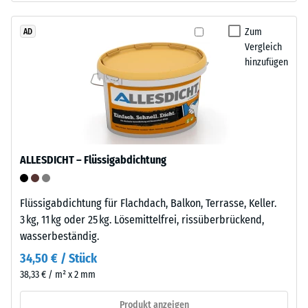
beschreibt
Recycling
seinen
von
Zum
AD
Widerstand
Vergleich
Altreifen.
gegen
hinzufügen
Die
punktuelle
Basisschicht
Belastungen.
wird
Sie
mit
gibt
hoher
an,
Dichte
in
ALLESDICHT – Flüssigabdichtung
gepresst.
welchem
Maße
Flüssigabdichtung für Flachdach, Balkon, Terrasse, Keller.
Einbau
der
3 kg, 11 kg oder 25 kg. Lösemittelfrei, rissüberbrückend,
–
Werkstoff
wasserbeständig.
Verarbeitung
unter
–
der
34,50 € / Stück
Montage
Einwirkung
38,33 € / m² x 2 mm
einer
Produkt anzeigen
definierten