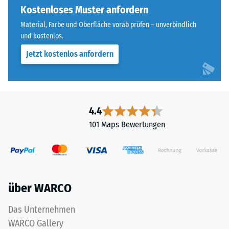
Widerstandsfähigkeit
sorgt
Kostenloses Muster anfordern
gegenüber
für
Material, Farbe und Oberfläche vorab prüfen – unverbindlich
Punktbelastungen
einen
und kostenlos.
hinweist.
besonders
Punktbelastungen
Jetzt kostenlos anfordern
stabilen
entstehen
Plattenverbund
z.
und
B.
verhindert
durch
ein
4.4
Schuhe
Aufeinanderrutschen
101 Maps Bewertungen
mit
der
hohen
Zähne.
Absätzen,
Diese
Möbelbeine,
Platte
Pflanzkübel
ist
über WARCO
auf
als
Rollen
Deckplatte
Das Unternehmen
oder
in
WARCO Gallery
Gerätefüße.
einem