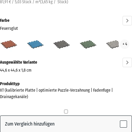
81,91 € / 5,03 Stück / m²
(
3,65
kg
/ Stück)
Farbe
Feuersglut
Feuersglut
Atlantik
Dunkelgrauer
Englischer
Grau
+ 4
(active)
Granit
Rasen
Gran
Mehr
Ausgewählte Variante
Informationen
zu
44,6 x 44,6 x 1,8 cm
den
Abmessungen
Produkttyp
Farben?
für
XT (kalibrierte Platte | optimierte Puzzle-Verzahnung | Fadenfuge |
den
Farbpalette
Drainagekanäle)
Versand
anzeigen
485
(active)
Feuersglut
x
485
Zum Vergleich hinzufügen
x