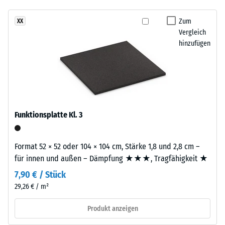
Stoßdämpfung.
7188)
kein
kraftvollen
Produkt
Scheinbare
Farbbild
Zum
XX
für
Dichte -
Vergleich
mit
den
Skalenwert
hinzufügen
ausdrucksstarker,
4 = 900 bis
Produktvergleich
lebhafter
1000
ausgewählt.
Wirkung.
kg/m³
Stoß-, Schwingungs-
Material
und
–
Funktionsplatte Kl. 3
Trittschalldämmung
Bestandteile
– Skalenwert 1 =
und
spürbare Dämpfung
Format 52 × 52 oder 104 × 104 cm, Stärke 1,8 und 2,8 cm –
Aufbau
Rutschfestigkeit Klasse
für innen und außen – Dämpfung ★★★, Tragfähigkeit ★
DS (EN 14041) -
7,90 € / Stück
Dieses
Skalenwert 2 =
29,26 € / m²
Produkt
Gleitreibungskoeffizient
ist
ca. 0,38
Produkt anzeigen
zweilagig
Abriebfestigkeit
aufgebaut.