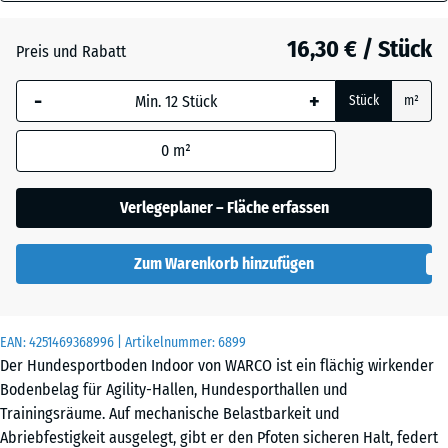
18
Atlantik
mm
16,30 € / Stück
Preis und Rabatt
Die gewählte, blau
Dunkelgrauer
-
+
Stück
m²
umrandete
Granit
Abmessung wird
0
m²
(sofern in den
Produktdaten nicht
Englischer
anders angegeben)
Verlegeplaner – Fläche erfassen
Rasen
für die
Bedarfsberechnung
Zum Warenkorb hinzufügen
verwendet.
Grauer
Granit
44,6
x
EAN:
4251469368996
| Artikelnummer:
6899
44,6
Der Hundesportboden Indoor von WARCO ist ein flächig wirkender
x
Lavendel
Bodenbelag für Agility-Hallen, Hundesporthallen und
1,8
Trainingsräume. Auf mechanische Belastbarkeit und
cm
Abriebfestigkeit ausgelegt, gibt er den Pfoten sicheren Halt, federt