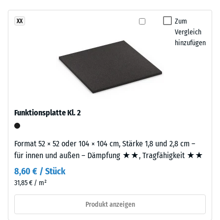
- Beständigkeit
Die
gegen
Zum
XX
ca.
abrasiven
Vergleich
2
Verschleiß -
hinzufügen
mm
Skalenwert 3 =
starke
"sehr gut" (BS
7188)
Nutzschicht
besteht
Wasserdurchlässigkeit
aus
(EN 12616) -
neu
Skalenwert 2 =
Funktionsplatte Kl. 2
hergestelltem,
Infiltration bis zu 10
durchgefärbtem
mm/h (10 l/h/m²)
und
Format 52 × 52 oder 104 × 104 cm, Stärke 1,8 und 2,8 cm –
Rutschhemmung
schadstofffreiem
für innen und außen – Dämpfung ★★, Tragfähigkeit ★★
(EN 16165) -
EPDM-
Skalenwert 3 =
8,60 € / Stück
Granulat
mittlerer
31,85 € / m²
(Ethylen-
Akzeptanzwinkel
Propylen-
ca. 15°, Gruppe
Produkt anzeigen
Dien-
R10