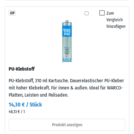
Kautschuk),
Wärmedämmung -
gebunden
Skalenwert 2 =
Zum
OP
mit
Wärmeleitfähigkeit
Vergleich
Polyurethan.
ca. 0,12 W/(m·K)
hinzufügen
Die
Druckfestigkeit
Nutzschicht
-
hat
eine
Skalenwert
geschlossene
4
Oberfläche.
PU-Klebstoff
=
Die
PU-Klebstoff, 310 ml Kartusche. Dauerelastischer PU-Kleber
Basisschicht
ca.
mit hoher Klebekraft. Für innen & außen. Ideal für WARCO-
besteht
0,25
Platten, Leisten und Palisaden.
aus
mm
gereinigtem,
14,30 € / Stück
schwarzem
verbleibende
46,13 € / l
ELT-
Eindellung
Gummigranulat
Produkt anzeigen
nach
feiner