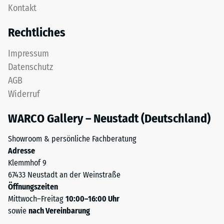
Zur
Kontakt
Schichtsystem
Bestimmung
konzipiert:
Rechtliches
der
Eine
Druckfestigkeit
oder
Impressum
wird
mehrere
Datenschutz
das
Lagen
Prüfverfahren
AGB
werden
nach
Widerruf
übereinander
BS
verlegt,
7188:1998
WARCO Gallery – Neustadt (Deutschland)
die
angewendet.
Puzzleverzahnung
Dabei
Showroom & persönliche Fachberatung
hält
wird
Adresse
die
ein
Klemmhof 9
obere
Prüfkörper
67433 Neustadt an der Weinstraße
Schicht
mit
Öffnungszeiten
lagestabil.
einer
Mittwoch–Freitag
10:00–16:00 Uhr
Da
Fläche
sowie
nach Vereinbarung
die
von