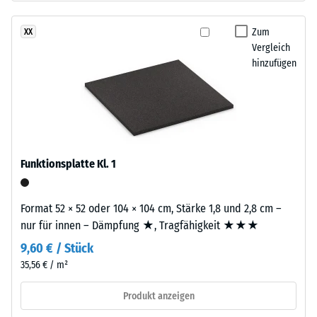
Körnung,
24
gebunden
Zum
XX
Stunden
mit
Vergleich
Entlastung
Polyurethan.
hinzufügen
Die
(BS
Abkürzung
7188)
ELT
steht
für
„End
Funktionsplatte Kl. 1
of
/ 5
Life
Format 52 × 52 oder 104 × 104 cm, Stärke 1,8 und 2,8 cm –
Tyres"
nur für innen – Dämpfung ★, Tragfähigkeit ★★★
–
9,60 € / Stück
das
Die
Granulat
35,56 € / m²
Druckfestigkeit
stammt
eines
Produkt anzeigen
aus
Werkstoffes
dem