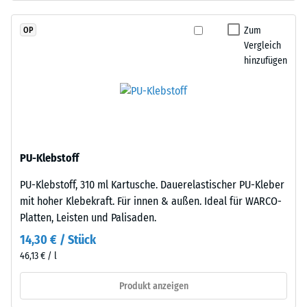
Granulat
Wärmedämmung -
(Ethylen-
Skalenwert 2 =
Zum
OP
Propylen-
Wärmeleitfähigkeit
Vergleich
Dien-
ca. 0,12 W/(m·K)
hinzufügen
Kautschuk),
Druckfestigkeit
gebunden
-
mit
Polyurethan.
Skalenwert
Die
4
Nutzschicht
PU-Klebstoff
=
hat
PU-Klebstoff, 310 ml Kartusche. Dauerelastischer PU-Kleber
eine
ca.
mit hoher Klebekraft. Für innen & außen. Ideal für WARCO-
geschlossene
0,25
Platten, Leisten und Palisaden.
Oberfläche.
mm
Die
14,30 € / Stück
Basisschicht
verbleibende
46,13 € / l
besteht
Eindellung
aus
Produkt anzeigen
nach
gereinigtem,