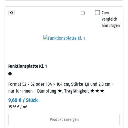
schwarzem
24
ELT-
Zum
XX
Stunden
Gummigranulat
Vergleich
Entlastung
feiner
hinzufügen
Körnung,
(BS
gebunden
7188)
mit
Polyurethan.
Die
Abkürzung
Funktionsplatte Kl. 1
ELT
/ 5
steht
Format 52 × 52 oder 104 × 104 cm, Stärke 1,8 und 2,8 cm –
für
nur für innen – Dämpfung ★, Tragfähigkeit ★★★
„End
9,60 € / Stück
of
Die
Life
35,56 € / m²
Druckfestigkeit
Tyres"
eines
Produkt anzeigen
–
Werkstoffes
das