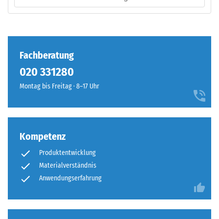
–
Kraft
Montage
nachgibt.
Eine
geringe
Fachberatung
Eindringtiefe
weist
020 331280
auf
Montag bis Freitag · 8–17 Uhr
eine
Die
hohe
Puzzleverzahnung
Druckfestigkeit
ist
hin,
mit
Kompetenz
während
gerundeten,
eine
Produktentwicklung
wellenförmigen
größere
Materialverständnis
Zähnen
Eindringtiefe
an
Anwendungserfahrung
auf
allen
eine
vier
geringere
Seiten