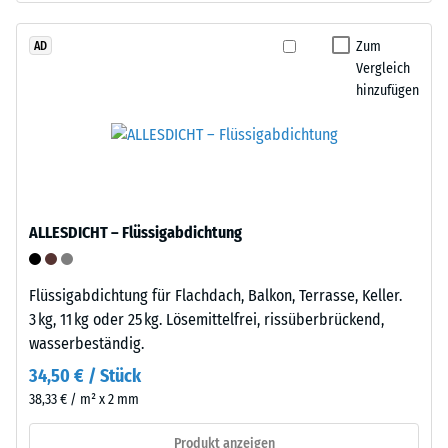
beschreibt
Granulat
seinen
stammt
Zum
AD
Widerstand
Vergleich
aus
gegen
hinzufügen
dem
punktuelle
Recycling
Belastungen.
von
Sie
Altreifen.
gibt
Die
an,
Basisschicht
in
ALLESDICHT – Flüssigabdichtung
wird
welchem
mit
Maße
hoher
Flüssigabdichtung für Flachdach, Balkon, Terrasse, Keller.
der
Dichte
3 kg, 11 kg oder 25 kg. Lösemittelfrei, rissüberbrückend,
Werkstoff
gepresst.
wasserbeständig.
unter
der
34,50 € / Stück
Einbau
Einwirkung
38,33 € / m² x 2 mm
–
einer
Verarbeitung
Produkt anzeigen
definierten