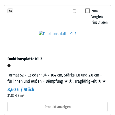
- Beständigkeit
Produkt
gegen
Zum
XX
ist
abrasiven
Vergleich
zweilagig
Verschleiß -
hinzufügen
aufgebaut.
Skalenwert 3 =
Die
"sehr gut" (BS
7188)
ca.
2
Wasserdurchlässigkeit
mm
(EN 12616) -
starke
Skalenwert 2 =
Funktionsplatte Kl. 2
Nutzschicht
Infiltration bis zu 10
besteht
mm/h (10 l/h/m²)
aus
Format 52 × 52 oder 104 × 104 cm, Stärke 1,8 und 2,8 cm –
Rutschhemmung
neu
für innen und außen – Dämpfung ★★, Tragfähigkeit ★★
(EN 16165) -
hergestelltem,
Skalenwert 3 =
8,60 € / Stück
durchgefärbtem
mittlerer
31,85 € / m²
und
Akzeptanzwinkel
schadstofffreiem
ca. 15°, Gruppe
Produkt anzeigen
EPDM-
R10