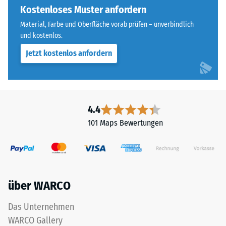
Widerstandsfähigkeit
ausgebildet.
Kostenloses Muster anfordern
gegenüber
Die
Material, Farbe und Oberfläche vorab prüfen – unverbindlich
Punktbelastungen
runde
und kostenlos.
hinweist.
Zahnform
Punktbelastungen
Jetzt kostenlos anfordern
sorgt
entstehen
für
z.
einen
B.
besonders
durch
stabilen
4.4
Schuhe
Plattenverbund
101 Maps Bewertungen
mit
und
hohen
verhindert
Absätzen,
ein
Möbelbeine,
Aufeinanderrutschen
Pflanzkübel
der
über WARCO
auf
Zähne.
Rollen
Diese
Das Unternehmen
oder
Platte
WARCO Gallery
Gerätefüße.
ist