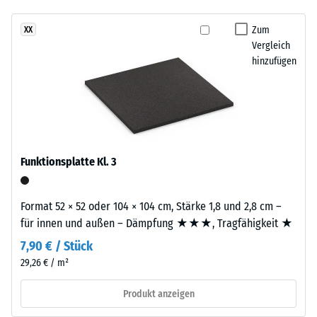
hergestelltem, UV-stabilem, durchgefärbtem EPDM-Gummigranulat
7188)
kein
einem
sichert Farbbeständigkeit und Oberflächenqualität; die Basisschicht
Produkt
Scheinbare
warmen,
Zum
XX
aus ELT-Gummigranulat übernimmt Tragfähigkeit und
für
Dichte -
Vergleich
natürlich
Stoßdämpfung.
den
Skalenwert
hinzufügen
anmutenden
4 = 900 bis
Produktvergleich
Farbbild,
1000
ausgewählt.
das
kg/m³
an
geflochtenes
Stoß-, Schwingungs-
und
Naturfasermaterial
Funktionsplatte Kl. 3
Trittschalldämmung
erinnert.
– Skalenwert 1 =
spürbare Dämpfung
Format 52 × 52 oder 104 × 104 cm, Stärke 1,8 und 2,8 cm –
Material
Rutschfestigkeit Klasse
für innen und außen – Dämpfung ★★★, Tragfähigkeit ★
–
DS (EN 14041) -
Bestandteile
7,90 € / Stück
Skalenwert 2 =
und
29,26 € / m²
Gleitreibungskoeffizient
Aufbau
ca. 0,38
Produkt anzeigen
Abriebfestigkeit
Dieses