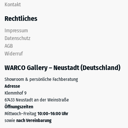
Zur
Kontakt
als
Bestimmung
Deckplatte
Rechtliches
der
in
Druckfestigkeit
einem
Impressum
wird
Schichtsystem
Datenschutz
das
konzipiert:
Prüfverfahren
AGB
Eine
nach
Widerruf
oder
BS
mehrere
7188:1998
WARCO Gallery – Neustadt (Deutschland)
Lagen
angewendet.
werden
Dabei
Showroom & persönliche Fachberatung
übereinander
wird
Adresse
verlegt,
ein
Klemmhof 9
die
Prüfkörper
67433 Neustadt an der Weinstraße
Puzzleverzahnung
mit
Öffnungszeiten
hält
einer
Mittwoch–Freitag
10:00–16:00 Uhr
die
Fläche
sowie
nach Vereinbarung
obere
von