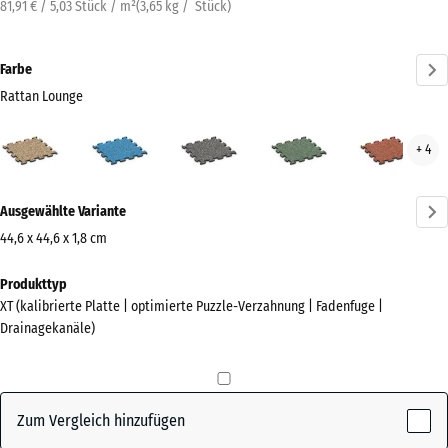
81,91 € / 5,03 Stück / m²
(
3,65
kg
/ Stück)
Farbe
Rattan Lounge
Rattan
Atlantik
Dunkelgrauer
Englischer
Feue
+ 4
Lounge
Granit
Rasen
(active)
Mehr
Ausgewählte Variante
Informationen
zu
44,6 x 44,6 x 1,8 cm
den
Abmessungen
Produkttyp
Farben?
für
XT (kalibrierte Platte | optimierte Puzzle-Verzahnung | Fadenfuge |
den
Farbpalette
Drainagekanäle)
Versand
anzeigen
485
Rattan
x
(active)
Lounge
485
Zum Vergleich hinzufügen
x