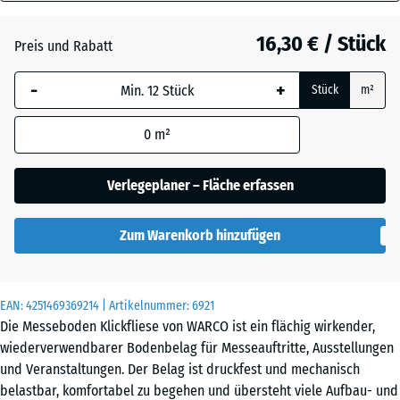
18
mm
Atlantik
16,30 € / Stück
Preis und Rabatt
Die gewählte, blau
-
+
Stück
m²
umrandete
Dunkelgrauer
Abmessung wird
Granit
0
m²
(sofern in den
Produktdaten nicht
anders angegeben)
Verlegeplaner – Fläche erfassen
Englischer
für die
Rasen
Bedarfsberechnung
Zum Warenkorb hinzufügen
verwendet.
Feuersglut
44,6
x
EAN:
4251469369214
| Artikelnummer:
6921
44,6
Die Messeboden Klickfliese von WARCO ist ein flächig wirkender,
x
wiederverwendbarer Bodenbelag für Messeauftritte, Ausstellungen
Grauer
1,8
und Veranstaltungen. Der Belag ist druckfest und mechanisch
Granit
cm
belastbar, komfortabel zu begehen und übersteht viele Aufbau- und