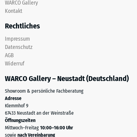
nach
WARCO Gallery
feinem
Kontakt
24
ELT-
Granulat
Stunden
Rechtliches
bildet
Entlastung
eine
Impressum
(BS
abriebfeste,
Datenschutz
rutschhemmende
7188)
AGB
Oberfläche.
Widerruf
Die
untere
WARCO Gallery – Neustadt (Deutschland)
Schicht
/ 5
aus
Showroom & persönliche Fachberatung
gröberem
Adresse
ELT-
Klemmhof 9
Granulat
67433 Neustadt an der Weinstraße
unterstützt
Die
Öffnungszeiten
Elastizität,
Druckfestigkeit
Mittwoch–Freitag
10:00–16:00 Uhr
Stoßdämpfung
eines
sowie
nach Vereinbarung