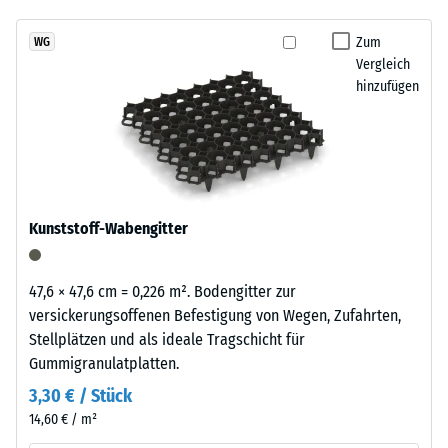
über Winter liegen bleiben.
7188)
kein
Granulatstruktur,
Produkt
Scheinbare
das
Zum
WG
für
Dichte -
Vergleich
sich
den
Skalenwert
hinzufügen
natürlich
1 = bis 780
Produktvergleich
in
kg/m³
ausgewählt.
Garten-
und
Stoß-, Schwingungs-
Terrassenanlagen
und
Trittschalldämmung
einfügt.
Kunststoff-Wabengitter
– Skalenwert 3 =
deutliche Dämpfung
Material
Rutschfestigkeit Klasse
47,6 × 47,6 cm = 0,226 m². Bodengitter zur
–
DS (EN 14041) -
versickerungsoffenen Befestigung von Wegen, Zufahrten,
Bestandteile
Skalenwert 3 =
Stellplätzen und als ideale Tragschicht für
und
Gleitreibungskoeffizient
Gummigranulatplatten.
Aufbau
ca. 0,45
3,30 € / Stück
Abriebfestigkeit
14,60 € / m²
- Beständigkeit