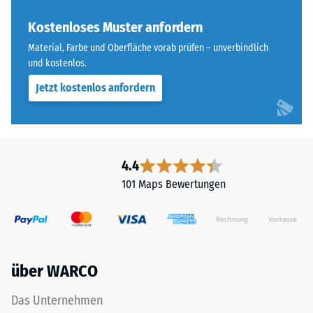
„End
Skalenwert 3 =
of
Kostenloses Muster anfordern
Wärmeleitfähigkeit
Life
ca. 0,11 W/(m·K)
Material, Farbe und Oberfläche vorab prüfen – unverbindlich
Tyres"
und kostenlos.
Frostbeständig
und
Jetzt kostenlos anfordern
bezeichnet
Druckfestigkeit
Gummigranulat,
-
das
Skalenwert
aus
dem
2
4.4
Recycling
=
101 Maps Bewertungen
von
ca.
Altreifen
gewonnen
0,75
wird.
mm
Die
über WARCO
verbleibende
obere
Nutzschicht
Eindellung
Das Unternehmen
aus