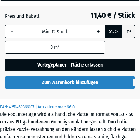
30
Anthrazit
- 0,50 €
mm
11,40 € / Stück
Preis und Rabatt
Die gewählte, blau
Grasgrün
+ 0,50 €
-
+
Stück
m²
umrandete
Abmessung wird
0
m²
(sofern in den
Schiefergrau
Produktdaten nicht
anders angegeben)
Verlegeplaner – Fläche erfassen
für die
Bedarfsberechnung
Zum Warenkorb hinzufügen
verwendet.
50
x
EAN:
4251469366107
| Artikelnummer:
6610
50
Die Poolunterlage wird als handliche Platte im Format von 50 × 50
x 3
cm aus PU-gebundenem Gummigranulat hergestellt. Durch die
cm
präzise Puzzle-Verzahnung an den Rändern lassen sich die Platten
|
einfach zusammenstecken und bilden so eine stabile, flächige