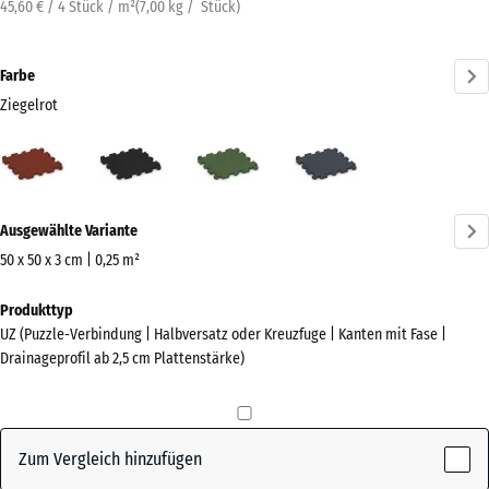
45,60 € / 4 Stück / m²
(
7,00
kg
/ Stück)
Farbe
Ziegelrot
Ziegelrot
Anthrazit
Grasgrün
Schiefergrau
(active)
Mehr
Ausgewählte Variante
Informationen
zu
50 x 50 x 3 cm | 0,25 m²
den
Abmessungen
Produkttyp
Farben?
für
UZ (Puzzle-Verbindung | Halbversatz oder Kreuzfuge | Kanten mit Fase |
den
Farbpalette
Drainageprofil ab 2,5 cm Plattenstärke)
Versand
anzeigen
540
(active)
Ziegelrot
x
540
Zum Vergleich hinzufügen
x