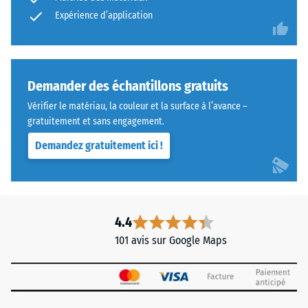
Résistance
pneus
Expérience d’application
à l'usure
abrasive –
recyclés
Valeur de
(ELT),
l'échelle 4
«
=
End
Demander des échantillons gratuits
"excellent"
of
Vérifier le matériau, la couleur et la surface à l’avance –
(BS 7188)
Life
gratuitement et sans engagement.
Tyres
Perméabilité
Demandez gratuitement ici !
à l'eau (EN
»,
12616) –
liés
Échelle 5 =
par
Infiltration
un
environ 1000
liant
4.4
mm/h (1000
polyuréthane.
l/h/m²)
101 avis sur Google Maps
La
Résistance
couche
au
d'usure
glissement
en
(EN 16165) –