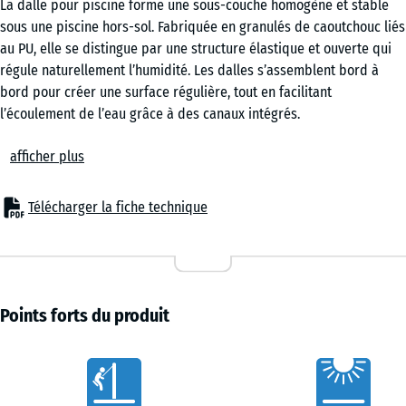
La dalle pour piscine forme une sous-couche homogène et stable
50
sous une piscine hors-sol. Fabriquée en granulés de caoutchouc liés
x 3
au PU, elle se distingue par une structure élastique et ouverte qui
cm
régule naturellement l’humidité. Les dalles s’assemblent bord à
|
bord pour créer une surface régulière, tout en facilitant
0,25
l’écoulement de l’eau grâce à des canaux intégrés.
m²
Assemblage fiable
afficher plus
Le système d’emboîtement permet de relier les dalles entre elles
de manière précise et sans fixation supplémentaire. Une fois
50
posées, elles restent en place sans nécessiter de colle ni de vis.
x
Télécharger la fiche technique
L’ensemble peut être démonté si nécessaire, par exemple en fin de
50
saison ou lors d’un déplacement de la piscine.
x 4
+ 3,40 €
Pose adaptée au terrain
cm
La dalle pour piscine se pose sur un support stable et porteur. Une
|
surface en béton, en asphalte ou en pavés autobloquants convient
Points forts du produit
0,25
parfaitement, tout comme une couche portante préparée avec un lit
m²
de gravier. Une stabilisation à l’aide de grilles en plastique est
Caractéristiques
également recommandée pour améliorer la planéité et la tenue
dans le temps.