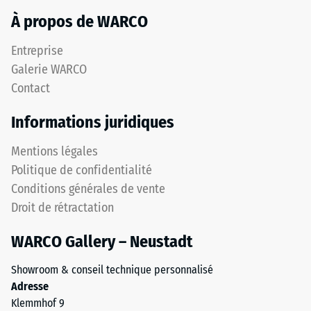
ELT
Valeur de
À propos de WARCO
à
l’échelle 4 =
granulométrie
angle moyen
Entreprise
fine
d’acceptation
Galerie WARCO
présente
env. 16°,
Contact
une
groupe R10
surface
Isolation
Informations juridiques
antidérapante
thermique –
résistante
Valeur de
Mentions légales
à
l’échelle 3 =
Politique de confidentialité
l'abrasion.
Conductivité
Conditions générales de vente
La
thermique
couche
Droit de rétractation
env. 0,11
porteuse,
W/(m·K)
WARCO Gallery – Neustadt
réalisée
Résistant
avec
au gel
Showroom & conseil technique personnalisé
une
Résistance
Adresse
granulométrie
Klemmhof 9
plus
à