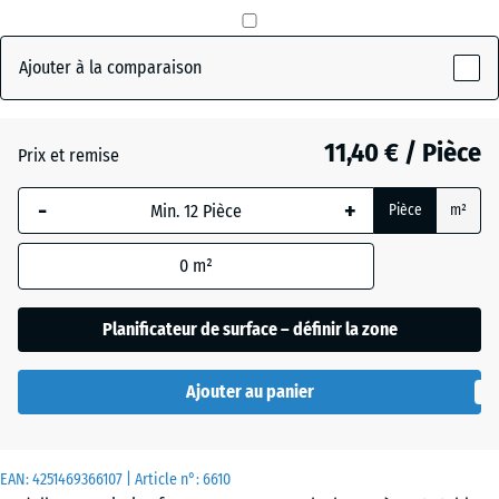
mm
Rouge
La
Ajouter à la comparaison
(active)
brique
dimension
sélectionnée,
encadrée en
11,40 € / Pièce
Anthracite
- 0,50 €
Prix et remise
bleu, est
utilisée pour
-
+
Pièce
m²
le calcul des
Gris
besoins
ardoise
0
m²
(sauf
indication
contraire
Planificateur de surface – définir la zone
Vert
dans les
+ 0,50 €
herbe
données du
Ajouter au panier
produit).
50
EAN:
4251469366107
| Article n°:
6610
x