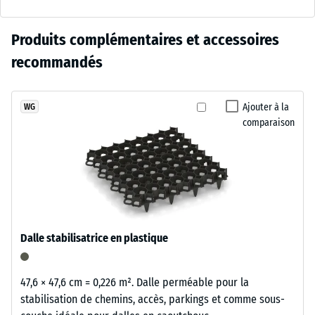
- Valeur
mêle
d’échelle 2 =
des
env. 0,75 mm
Aucun
Produits complémentaires et accessoires
tonalités
d’empreinte
produit
terre
recommandés
résiduelle
n’a
cuite
après 24
encore
et
heures de
été
brun
Ajouter à la
WG
décharge
sélectionné
comparaison
rouge
(BS 7188)
pour
dans
Densité
la
une
apparente
comparaison.
surface
- valeur
vivante
d'échelle
qui
1 = jusqu'à
s'intègre
780
Dalle stabilisatrice en plastique
naturellement
kg/m³
aux
Amortissement
jardins
47,6 × 47,6 cm = 0,226 m². Dalle perméable pour la
des chocs,
et
stabilisation de chemins, accès, parkings et comme sous-
vibrations et
aux