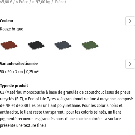
45,60 € / 4 Pièce / m²
(
7,00
kg
/ Pièce)
Couleur
Rouge brique
Rouge
Anthracite
Gris
Vert
brique
ardoise
herbe
(active)
Plus
Variante sélectionnée
d'informations
sur
50 x 50 x 3 cm | 0,25 m²
les
Dimensions
Type de produit
couleurs
pour
UZ (Matériau monocouche à base de granulés de caoutchouc issus de pneus
?
l’expédition
recyclés (ELT), « End of Life Tyres », à granulométrie fine à moyenne, composé
540
Afficher
de NR et de SBR liés par un liant polyuréthane. Pour les coloris noirs et
x
anthracite, le liant reste transparent ; pour les coloris teintés, un liant
la
540
pigmenté recouvre les granulés noirs d'une couche colorée. La surface
palette
x
présente une texture fine.)
de
30
couleurs