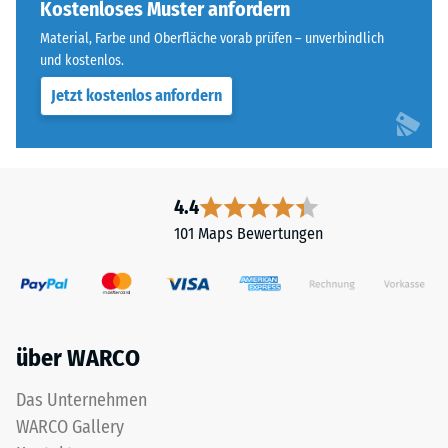
vier
Kostenloses Muster anfordern
steht
Seiten
beispielsweise
Material, Farbe und Oberfläche vorab prüfen – unverbindlich
ausgebildet.
der
und kostenlos.
Die
Skalenwert
Jetzt kostenlos anfordern
runde
2
Zahnform
für
sorgt
eine
für
scheinbare
einen
4.4
Dichte
besonders
zwischen
101 Maps Bewertungen
stabilen
780
Plattenverbund
und
und
840
verhindert
kg/m³.
ein
Die
über WARCO
Aufeinanderrutschen
physikalische
der
Dichte,
Das Unternehmen
Zähne.
auch
WARCO Gallery
Diese
als