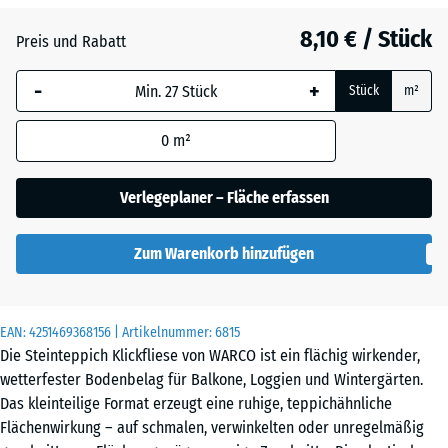
8,10 € / Stück
Atlantik
Preis und Rabatt
-
+
Stück
m²
Dunkelgrauer
Granit
0
m²
Verlegeplaner – Fläche erfassen
Englischer
Rasen
Zum Warenkorb hinzufügen
Feuersglut
EAN:
4251469368156
| Artikelnummer:
6815
Die Steinteppich Klickfliese von WARCO ist ein flächig wirkender,
wetterfester Bodenbelag für Balkone, Loggien und Wintergärten.
Lavendel
Das kleinteilige Format erzeugt eine ruhige, teppichähnliche
Flächenwirkung – auf schmalen, verwinkelten oder unregelmäßig