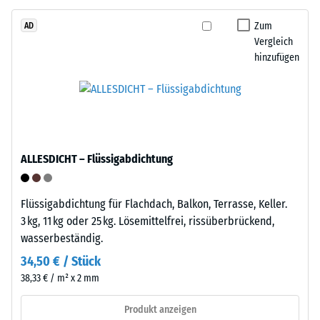
Tyres"
Produkten
–
Zum
AD
von
Vergleich
das
WARCO
hinzufügen
Granulat
liegt
stammt
dieser
aus
Wert
dem
typischerweise
Recycling
zwischen
von
600
ALLESDICHT – Flüssigabdichtung
Altreifen.
und
Die
1250
Basisschicht
kg/m³.
Flüssigabdichtung für Flachdach, Balkon, Terrasse, Keller.
wird
Um
3 kg, 11 kg oder 25 kg. Lösemittelfrei, rissüberbrückend,
mit
die
wasserbeständig.
Standarddichte
scheinbare
34,50 € / Stück
gepresst.
Dichte
38,33 € / m² x 2 mm
eines
bestimmten
Einbau
Produkt anzeigen