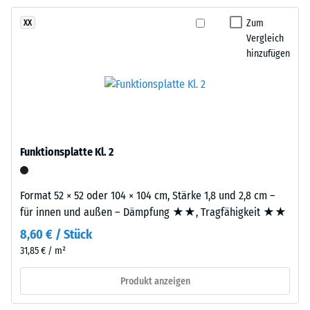
und
mm/h (600 l/h/m²)
Aufbau
Zum
XX
Vergleich
Rutschhemmung
hinzufügen
(EN 16165) -
Dieses
Skalenwert 4 =
Produkt
mittlerer
ist
Akzeptanzwinkel
zweilagig
ca. 16°, Gruppe
aufgebaut.
R10
Die
Funktionsplatte Kl. 2
Wärmedämmung -
ca.
Skalenwert 2 =
3
Wärmeleitfähigkeit
mm
Format 52 × 52 oder 104 × 104 cm, Stärke 1,8 und 2,8 cm –
ca. 0,12 W/(m·K)
starke
für innen und außen – Dämpfung ★★, Tragfähigkeit ★★
Nutzschicht
Frostbeständig
8,60 € / Stück
besteht
Scheinbare
31,85 € / m²
aus
Dichte
neu
Produkt anzeigen
hergestelltem,
-
durchgefärbtem