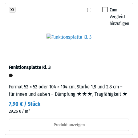
kein
dunklen
– Skalenwert 2 =
Produkt
angenehme
Grautönen
Zum
XX
für
Dämpfung
Vergleich
sowie
den
hinzufügen
Anthrazit
Rutschfestigkeit Klasse
Produktvergleich
und
DS (EN 14041) -
ausgewählt.
erzeugt
Skalenwert 5 =
ein
Gleitreibungskoeffizient
lebendiges,
ca. 0,6
natürlich
Abriebfestigkeit
Funktionsplatte Kl. 3
wirkendes
- Beständigkeit
Farbbild
gegen
wie
abrasiven
Format 52 × 52 oder 104 × 104 cm, Stärke 1,8 und 2,8 cm –
geschliffener
Verschleiß -
für innen und außen – Dämpfung ★★★, Tragfähigkeit ★
Stein.
Skalenwert 2 =
7,90 € / Stück
"gut" (BS 7188)
29,26 € / m²
Material
Wasserdurchlässigkeit
(EN 12616) -
–
Produkt anzeigen
Skalenwert 4 =
Bestandteile
Infiltration ca. 600