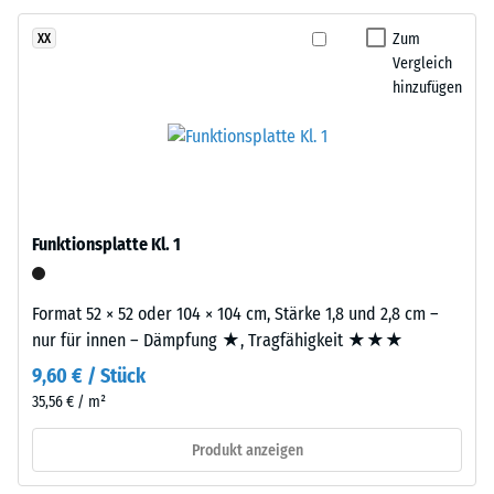
besteht
Dichte
aus
Zum
XX
eines
gereinigtem,
Vergleich
Materials
schwarzem
hinzufügen
beschreibt
ELT-
das
Gummigranulat
Verhältnis
mittlerer
seiner
Körnung,
Masse
gebunden
zu
mit
Funktionsplatte Kl. 1
seinem
Polyurethan.
Gesamtvolumen,
Die
einschließlich
Format 52 × 52 oder 104 × 104 cm, Stärke 1,8 und 2,8 cm –
Abkürzung
aller
nur für innen – Dämpfung ★, Tragfähigkeit ★★★
ELT
Poren,
9,60 € / Stück
steht
Hohlräume
für
35,56 € / m²
und
„End
Lufteinschlüsse.
Produkt anzeigen
of
Bei
Life
den