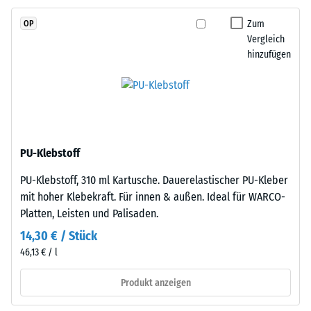
Skalenwert
und
Zum
OP
2
schadstofffreiem
Vergleich
EPDM-
=
hinzufügen
Granulat
780
(Ethylen-
bis
Propylen-
Dien-
840
Kautschuk),
kg/m³
gebunden
PU-Klebstoff
mit
PU-Klebstoff, 310 ml Kartusche. Dauerelastischer PU-Kleber
Polyurethan.
mit hoher Klebekraft. Für innen & außen. Ideal für WARCO-
Die
/ 5
Platten, Leisten und Palisaden.
Nutzschicht
ist
14,30 € / Stück
offenporig
46,13 € / l
angelegt.
Die
Produkt anzeigen
Die
Basisschicht
scheinbare