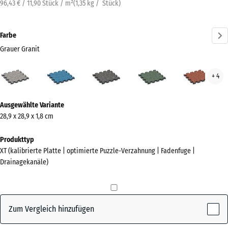
96,43 € / 11,90 Stück / m²
(
1,35
kg
/ Stück)
Farbe
Grauer Granit
Grauer
Atlantik
Dunkelgrauer
Englischer
Feue
+ 4
Granit
Granit
Rasen
(active)
Mehr
Ausgewählte Variante
Informationen
28,9 x 28,9 x 1,8 cm
zu
den
Produkttyp
Farben?
XT (kalibrierte Platte | optimierte Puzzle-Verzahnung | Fadenfuge |
Drainagekanäle)
Farbpalette
anzeigen
Grauer
Zum Vergleich hinzufügen
(active)
Granit