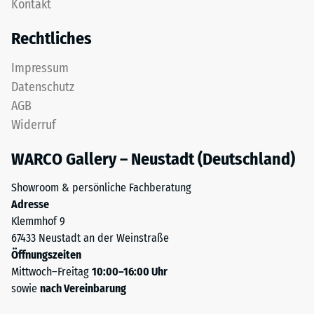
Kontakt
Platte
Massendichte
ist
bezeichnet,
Rechtliches
als
gibt
Deckplatte
hingegen
Impressum
in
das
Datenschutz
einem
Verhältnis
AGB
Schichtsystem
der
Widerruf
konzipiert:
Masse
Eine
eines
WARCO Gallery – Neustadt (Deutschland)
oder
Stoffes
mehrere
zu
Showroom & persönliche Fachberatung
Lagen
seinem
Adresse
werden
reinen
Klemmhof 9
übereinander
Materialvolumen
67433 Neustadt an der Weinstraße
verlegt,
ohne
Öffnungszeiten
die
Berücksichtigung
Mittwoch–Freitag
10:00–16:00 Uhr
Puzzleverzahnung
von
sowie
nach Vereinbarung
hält
Hohlräumen
die