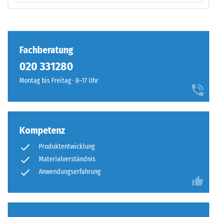
Produkts
–
anschaulich
Verarbeitung
darzustellen,
–
verwendet
Montage
Fachberatung
WARCO
eine
020 331280
Skala
Montag bis Freitag · 8–17 Uhr
von
1
bis
Die
5,
Puzzleverzahnung
Kompetenz
wobei
ist
jeder
Produktentwicklung
mit
Skalenwert
Materialverständnis
gerundeten,
einem
wellenförmigen
Anwendungserfahrung
bestimmten
Zähnen
Dichtebereich
an
entspricht.
allen
So