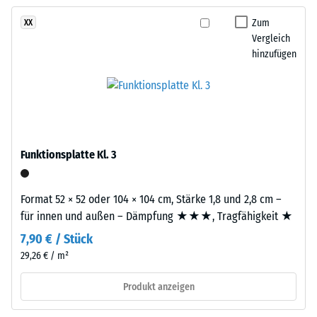
kein
Sandtöne
– Skalenwert 2 =
Produkt
angenehme
zu
Zum
XX
für
Dämpfung
Vergleich
einem
den
hinzufügen
warmen,
Rutschfestigkeit Klasse
Produktvergleich
natürlich
DS (EN 14041) -
ausgewählt.
anmutenden
Skalenwert 5 =
Farbbild,
Gleitreibungskoeffizient
das
ca. 0,6
an
Abriebfestigkeit
Funktionsplatte Kl. 3
geflochtenes
- Beständigkeit
Naturfasermaterial
gegen
erinnert.
abrasiven
Format 52 × 52 oder 104 × 104 cm, Stärke 1,8 und 2,8 cm –
Verschleiß -
für innen und außen – Dämpfung ★★★, Tragfähigkeit ★
Skalenwert 2 =
Material
7,90 € / Stück
"gut" (BS 7188)
–
29,26 € / m²
Bestandteile
Wasserdurchlässigkeit
(EN 12616) -
und
Produkt anzeigen
Skalenwert 4 =
Aufbau
Infiltration ca. 600