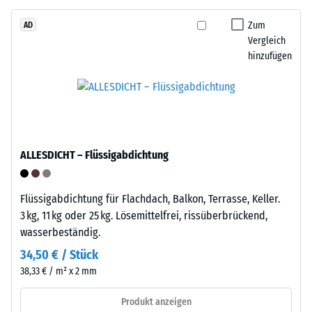
das
Produkten
Granulat
Zum
AD
von
Vergleich
stammt
WARCO
hinzufügen
aus
liegt
dem
dieser
Recycling
Wert
von
typischerweise
Altreifen.
zwischen
Die
600
ALLESDICHT – Flüssigabdichtung
Basisschicht
und
wird
1250
mit
kg/m³.
Flüssigabdichtung für Flachdach, Balkon, Terrasse, Keller.
Standarddichte
Um
3 kg, 11 kg oder 25 kg. Lösemittelfrei, rissüberbrückend,
gepresst.
die
wasserbeständig.
scheinbare
34,50 € / Stück
Dichte
Einbau
38,33 € / m² x 2 mm
eines
–
bestimmten
Verarbeitung
Produkt anzeigen