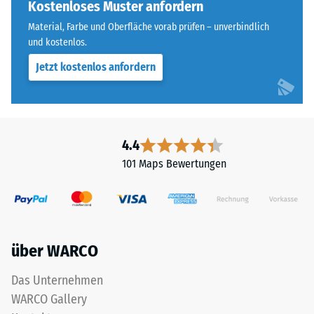
ausgebildet.
Kostenloses Muster anfordern
steht
Die
beispielsweise
Material, Farbe und Oberfläche vorab prüfen – unverbindlich
runde
der
und kostenlos.
Zahnform
Skalenwert
Jetzt kostenlos anfordern
sorgt
2
für
für
einen
eine
besonders
scheinbare
stabilen
4.4
Dichte
Plattenverbund
zwischen
101 Maps Bewertungen
und
780
verhindert
und
ein
840
Aufeinanderrutschen
kg/m³.
der
Die
über WARCO
Zähne.
physikalische
Diese
Dichte,
Das Unternehmen
Platte
auch
WARCO Gallery
ist
als