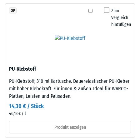
Skalenwert
EPDM-
Zum
OP
2
Granulat
Vergleich
(Ethylen-
=
hinzufügen
Propylen-
780
Dien-
bis
Kautschuk),
gebunden
840
mit
kg/m³
Polyurethan.
PU-Klebstoff
Die
PU-Klebstoff, 310 ml Kartusche. Dauerelastischer PU-Kleber
Nutzschicht
mit hoher Klebekraft. Für innen & außen. Ideal für WARCO-
ist
/ 5
Platten, Leisten und Palisaden.
offenporig
angelegt.
14,30 € / Stück
Die
46,13 € / l
Basisschicht
besteht
Produkt anzeigen
Die
aus
scheinbare