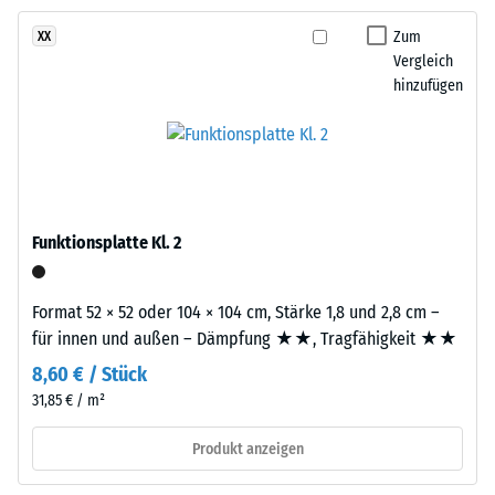
mm/h (600 l/h/m²)
Zum
XX
Dieses
Vergleich
Rutschhemmung
Produkt
hinzufügen
(EN 16165) -
ist
Skalenwert 4 =
zweilagig
mittlerer
aufgebaut.
Akzeptanzwinkel
Die
ca. 16°, Gruppe
ca.
R10
3
Funktionsplatte Kl. 2
Wärmedämmung -
mm
Skalenwert 2 =
starke
Wärmeleitfähigkeit
Nutzschicht
Format 52 × 52 oder 104 × 104 cm, Stärke 1,8 und 2,8 cm –
ca. 0,12 W/(m·K)
besteht
für innen und außen – Dämpfung ★★, Tragfähigkeit ★★
aus
Frostbeständig
8,60 € / Stück
neu
Scheinbare
31,85 € / m²
hergestelltem,
Dichte
durchgefärbtem
Produkt anzeigen
und
-
schadstofffreiem