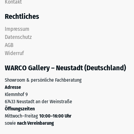
Kontakt
als
Massendichte
Deckplatte
bezeichnet,
Rechtliches
in
gibt
einem
hingegen
Impressum
Schichtsystem
das
Datenschutz
konzipiert:
Verhältnis
AGB
Eine
der
Widerruf
oder
Masse
mehrere
eines
WARCO Gallery – Neustadt (Deutschland)
Lagen
Stoffes
werden
zu
Showroom & persönliche Fachberatung
übereinander
seinem
Adresse
verlegt,
reinen
Klemmhof 9
die
Materialvolumen
67433 Neustadt an der Weinstraße
Puzzleverzahnung
ohne
Öffnungszeiten
hält
Berücksichtigung
Mittwoch–Freitag
10:00–16:00 Uhr
die
von
sowie
nach Vereinbarung
obere
Hohlräumen
Schicht