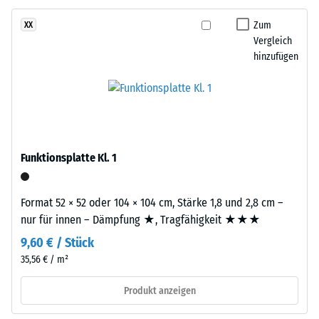
gereinigtem,
Dichte
schwarzem
Zum
XX
eines
ELT-
Vergleich
Materials
Gummigranulat
hinzufügen
beschreibt
mittlerer
das
Körnung,
Verhältnis
gebunden
seiner
mit
Masse
Polyurethan.
zu
Die
Funktionsplatte Kl. 1
seinem
Abkürzung
Gesamtvolumen,
ELT
einschließlich
Format 52 × 52 oder 104 × 104 cm, Stärke 1,8 und 2,8 cm –
steht
aller
nur für innen – Dämpfung ★, Tragfähigkeit ★★★
für
Poren,
9,60 € / Stück
„End
Hohlräume
of
35,56 € / m²
und
Life
Lufteinschlüsse.
Produkt anzeigen
Tyres"
Bei
–
den