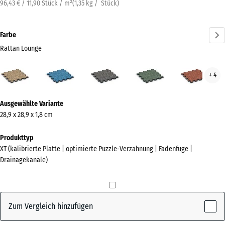
96,43 € / 11,90 Stück / m²
(
1,35
kg
/ Stück)
Farbe
Rattan Lounge
Rattan
Atlantik
Dunkelgrauer
Englischer
Feue
+ 4
Lounge
Granit
Rasen
(active)
Mehr
Ausgewählte Variante
Informationen
28,9 x 28,9 x 1,8 cm
zu
den
Produkttyp
Farben?
XT (kalibrierte Platte | optimierte Puzzle-Verzahnung | Fadenfuge |
Drainagekanäle)
Farbpalette
anzeigen
Rattan
Zum Vergleich hinzufügen
(active)
Lounge