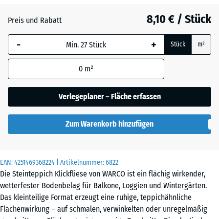
8,10 € / Stück
Atlantik
Preis und Rabatt
-
+
Stück
m²
Dunkelgrauer
Granit
0
m²
Verlegeplaner – Fläche erfassen
Englischer
Rasen
Zum Warenkorb hinzufügen
Feuersglut
EAN:
4251469368224
| Artikelnummer:
6822
Die Steinteppich Klickfliese von WARCO ist ein flächig wirkender,
wetterfester Bodenbelag für Balkone, Loggien und Wintergärten.
Grauer
Das kleinteilige Format erzeugt eine ruhige, teppichähnliche
Granit
Flächenwirkung – auf schmalen, verwinkelten oder unregelmäßig