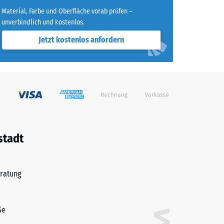
Material, Farbe und Oberfläche vorab prüfen –
unverbindlich und kostenlos.
 7188)
Jetzt kostenlos anfordern
h/m²)
 R10
stadt
ratung
ße