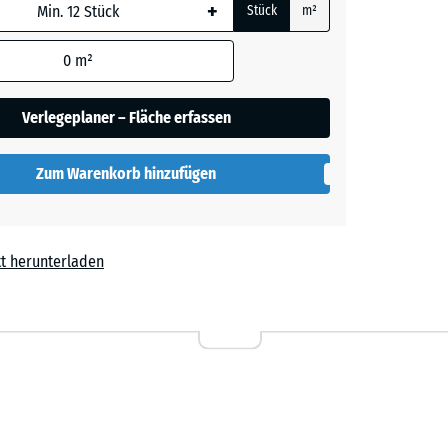
+
Stück
m²
rauer
 wird
den
0
m²
en nicht
gegeben)
her
Verlegeplaner – Fläche erfassen
rechnung
Zum Warenkorb hinzufügen
lut
t herunterladen
l
0 €