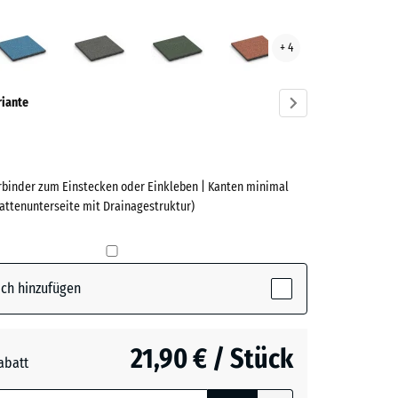
er
Atlantik
Dunkelgrauer
Englischer
Feuersglut
+ 4
t
Granit
Rasen
ve)
riante
erbinder zum Einstecken oder Einkleben | Kanten minimal
e
lattenunterseite mit Drainagestruktur)
ctive)
ch hinzufügen
21,90 € / Stück
abatt
e, blau