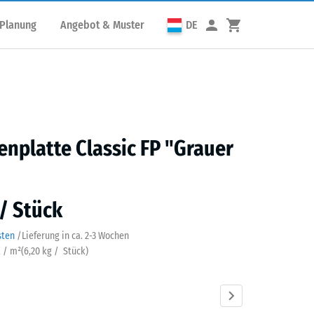
 Planung
Angebot & Muster
DE
enplatte Classic FP "Grauer
 / Stück
sten
/
Lieferung in ca.
2-3 Wochen
k / m²
(
6,20
kg
/ Stück)