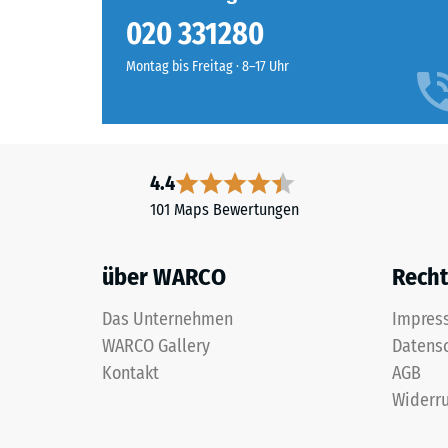
Die Terrassenplatte Classic ist frost- und witterungsb
Grauer
Rutschfe
Bedarf zu reinigen. Einzelne Platten lassen sich a
020 331280
Granit
Abriebfe
entsteht
Montag bis Freitag · 8–17 Uhr
aus
Wasserdu
hellen
Rutschh
und
dunklen
Wärmedä
4.4
Grautönen
Frostbe
101 Maps Bewertungen
sowie
Druckf
Anthrazit
und
-
über WARCO
Recht
erzeugt
Skale
ein
Das Unternehmen
Impres
1
lebendiges,
WARCO Gallery
Datens
natürlich
=
Kontakt
AGB
wirkendes
ca.
Widerru
Farbbild
1
wie