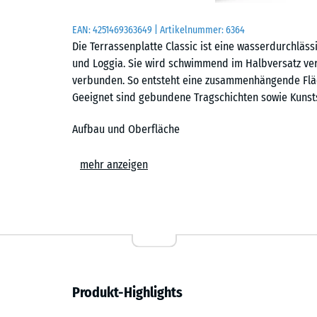
EAN:
4251469363649
| Artikelnummer:
6364
Die Terrassenplatte Classic ist eine wasserdurchläss
und Loggia. Sie wird schwimmend im Halbversatz ver
verbunden. So entsteht eine zusammenhängende Flä
Geeignet sind gebundene Tragschichten sowie Kunstst
Aufbau und Oberfläche
Die Platte ist zweischichtig aufgebaut. Die Tragschich
mehr anzeigen
Gummigranulat aus recycelten Reifen, gebunden mit 
hergestelltem EPDM-Granulat. EPDM (Ethylen-Propyle
beständig; dadurch bleibt die Oberfläche farbstabil.
gleichmäßige, griffige Oberfläche – auch für Flächen
Drainage
Produkt-Highlights
Niederschlagswasser läuft durch die offenporige St
führen Drainagekanäle auf der Unterseite das Wasser