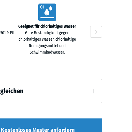
Geeignet für chlorhaltiges Wasser
n
01-1: Efl
Gute Beständigkeit gegen
chlorhaltiges Wasser, chlorhaltige
Reinigungsmittel und
Schwimmbadwasser.
rgleichen
tlastung (BS 7188)
Kostenloses Muster anfordern