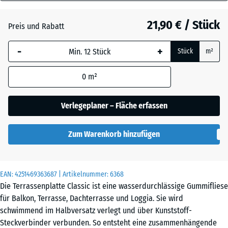
40
Atlantik
mm
21,90 € / Stück
Preis und Rabatt
Die gewählte, blau
Dunkelgrauer
-
+
Stück
m²
umrandete
Granit
Abmessung wird
0
m²
(sofern in den
Produktdaten nicht
Englischer
anders angegeben)
Verlegeplaner – Fläche erfassen
Rasen
für die
Bedarfsberechnung
Zum Warenkorb hinzufügen
verwendet.
Feuersglut
50
x
EAN:
4251469363687
| Artikelnummer:
6368
50
Grauer
Die Terrassenplatte Classic ist eine wasserdurchlässige Gummifliese
x 4
Granit
für Balkon, Terrasse, Dachterrasse und Loggia. Sie wird
cm
schwimmend im Halbversatz verlegt und über Kunststoff-
Steckverbinder verbunden. So entsteht eine zusammenhängende