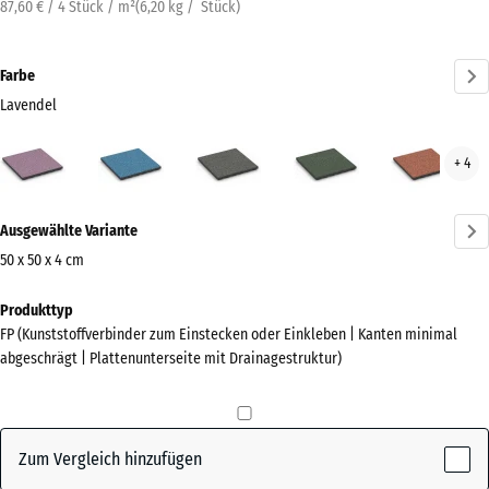
87,60 € / 4 Stück / m²
(
6,20
kg
/ Stück)
Farbe
Lavendel
Lavendel
Atlantik
Dunkelgrauer
Englischer
Feue
+ 4
(active)
Granit
Rasen
Mehr
Ausgewählte Variante
Informationen
zu
50 x 50 x 4 cm
den
Abmessungen
Produkttyp
Farben?
für
FP (Kunststoffverbinder zum Einstecken oder Einkleben | Kanten minimal
den
Farbpalette
abgeschrägt | Plattenunterseite mit Drainagestruktur)
Versand
anzeigen
500
(active)
Lavendel
x
500
Zum Vergleich hinzufügen
x