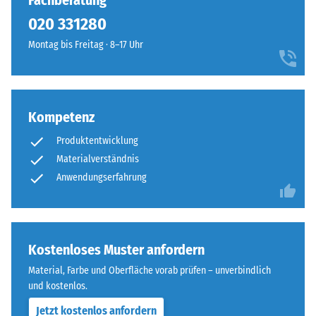
Fachberatung
7188)
kein
Rottönen,
020 331280
Produkt
Scheinbare
die
für
Dichte -
Montag bis Freitag · 8–17 Uhr
ein
den
Skalenwert
vielschichtiges,
1 = bis 780
Produktvergleich
sanftes
kg/m³
ausgewählt.
Farbbild
mit
Kompetenz
Stoß-, Schwingungs-
ruhiger
und
Produktentwicklung
Trittschalldämmung
Ausstrahlung
Materialverständnis
– Skalenwert 4 =
ergeben.
Anwendungserfahrung
starke Dämpfung
Rutschfestigkeit Klasse
Material
DS (EN 14041) -
–
Skalenwert 4 =
Bestandteile
Kostenloses Muster anfordern
Gleitreibungskoeffizient
und
ca. 0,53
Material, Farbe und Oberfläche vorab prüfen – unverbindlich
Aufbau
und kostenlos.
Abriebfestigkeit
- Beständigkeit
Jetzt kostenlos anfordern
Dieses