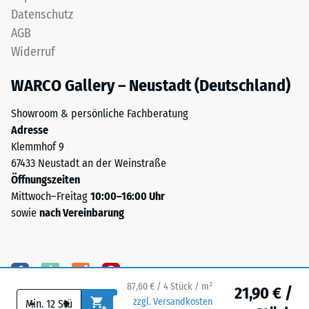
Granulat
Datenschutz
Wärmeleitfähigkeit
(Ethylen-
ca. 0,09 W/(m·K)
AGB
Propylen-
Widerruf
Dien-
Frostbeständig
Kautschuk),
Druckfestigkeit
WARCO Gallery – Neustadt (Deutschland)
gebunden
-
mit
Showroom & persönliche Fachberatung
Skalenwert
Polyurethan.
Adresse
Die
1
Klemmhof 9
Nutzschicht
67433 Neustadt an der Weinstraße
=
ist
Öffnungszeiten
ca.
offenporig
Mittwoch–Freitag
10:00–16:00 Uhr
angelegt.
1
sowie
nach Vereinbarung
Die
mm
Basisschicht
verbleibende
besteht
aus
Eindellung
gereinigtem,
87,60 € / 4 Stück / m²
21,90 € /
nach
-
+
zzgl. Versandkosten
schwarzem