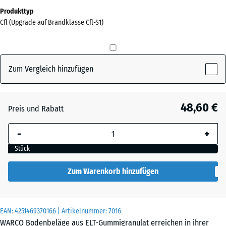
Abmessungen
Produkttyp
für
Cfl (Upgrade auf Brandklasse Cfl-S1)
den
Versand
0
x
Zum Vergleich hinzufügen
0
x
15
48,60 €
Preis und Rabatt
mm
-
+
Die gewählte, blau
umrandete
Stück
Abmessung wird
(sofern in den
Zum Warenkorb hinzufügen
Produktdaten nicht
anders angegeben)
für die
EAN:
4251469370166
| Artikelnummer:
7016
Bedarfsberechnung
WARCO Bodenbeläge aus ELT-Gummigranulat erreichen in ihrer