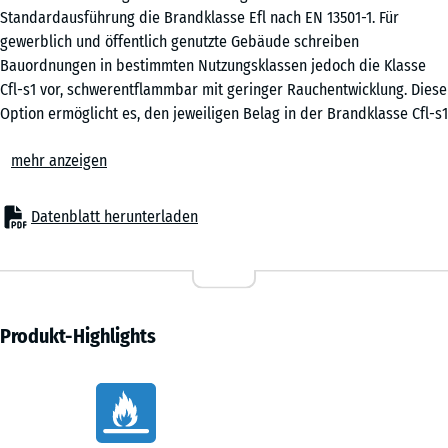
verwendet.
Standardausführung die Brandklasse Efl nach EN 13501-1. Für
gewerblich und öffentlich genutzte Gebäude schreiben
DZ
Bauordnungen in bestimmten Nutzungsklassen jedoch die Klasse
1,5
Cfl-s1 vor, schwerentflammbar mit geringer Rauchentwicklung. Diese
cm
Option ermöglicht es, den jeweiligen Belag in der Brandklasse Cfl-s1
zu bestellen.
mehr anzeigen
Brandschutzvorgaben der Bauordnung
DZ
Bestimmte Nutzungsklassen sowie Flucht- und Rettungswege
1
- 11,10 €
unterliegen Brandschutzvorgaben, die über die Klasse Efl
Datenblatt herunterladen
cm
hinausgehen. Das betrifft unter anderem Veranstaltungshallen,
gewerbliche Fitnessbereiche, Schulen und Bildungseinrichtungen
sowie Kinderspielhallen und Indoor-Spielanlagen. Welche Klasse im
DZ
konkreten Vorhaben vorgeschrieben ist, legt der zuständige
2
- 23,50 €
Brandschutzplaner oder Architekt auf Grundlage der geltenden
Produkt-Highlights
cm
Bauordnung fest.
Schwerentflammbar durch Beimischung
Vorteile
Der Wechsel von Efl auf Cfl-s1 wird durch einen Zuschlagstoff
ED
erreicht, der den Rohstoffen Gummigranulat und Bindemittel
2
- 10,10 €