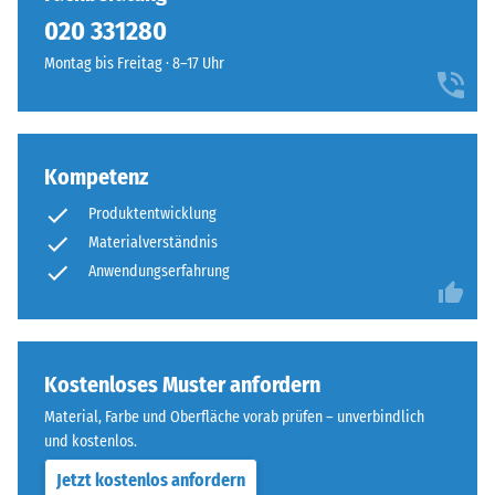
kein
020 331280
Produkt
für
Montag bis Freitag · 8–17 Uhr
den
Produktvergleich
ausgewählt.
Kompetenz
Produktentwicklung
Materialverständnis
Anwendungserfahrung
Kostenloses Muster anfordern
Material, Farbe und Oberfläche vorab prüfen – unverbindlich
und kostenlos.
Jetzt kostenlos anfordern