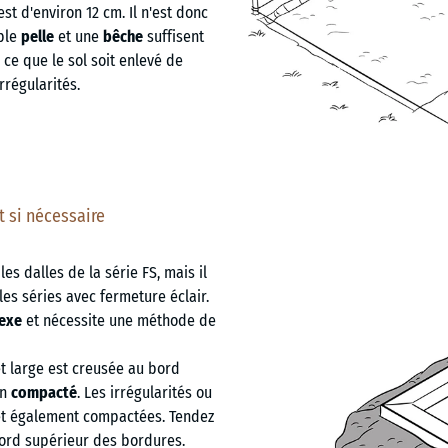
st d'environ 12 cm. Il n'est donc
mple
pelle
et une
bêche
suffisent
 ce que le sol soit enlevé de
rrégularités.
t si nécessaire
es dalles de la série FS, mais il
es séries avec fermeture éclair.
lexe
et nécessite une méthode de
 large est creusée au bord
en
compacté
. Les irrégularités ou
et également compactées. Tendez
ord supérieur des bordures.