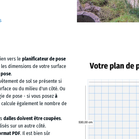
s
ien vers le
planificateur de pose
 les dimensions de votre surface
e pose
.
vêtement de sol se présente si
urface ou du milieu d'un côté. Ou
égie de pose - si vous posez
à
il calcule également le nombre de
es
dalles doivent être coupées
.
lisés sur un autre côté.
ormat PDF
. Il est bien sûr