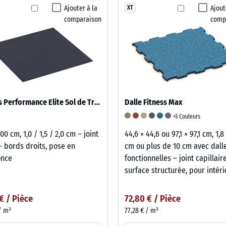
Ajouter à la
Ajout
XT
comparaison
comp
Fitness Performance Elite Sol de Training
Dalle Fitness Max
+3 Couleurs
00 cm, 1,0 / 1,5 / 2,0 cm – joint
44,6 × 44,6 ou 97,1 × 97,1 cm, 1,8
– bords droits, pose en
cm ou plus de 10 cm avec dall
once
fonctionnelles – joint capillaire
surface structurée, pour intéri
 € / Pièce
72,80 € / Pièce
 / m²
77,28 € / m²