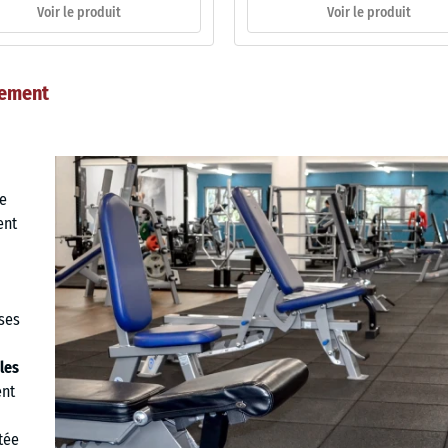
Voir le produit
Voir le produit
nement
e
ent
ises
les
ent
tée