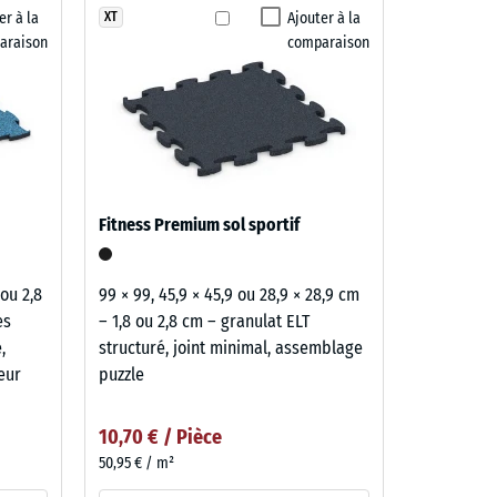
er à la
Ajouter à la
XT
araison
comparaison
Fitness Premium sol sportif
 ou 2,8
99 × 99, 45,9 × 45,9 ou 28,9 × 28,9 cm
es
– 1,8 ou 2,8 cm – granulat ELT
,
structuré, joint minimal, assemblage
eur
puzzle
10,70 € / Pièce
50,95 € / m²