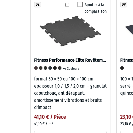
Ajouter à la
DZ
DP
comparaison
Fitness Performance Elite Revêtement Sportif
+4 Couleurs
format 50 × 50 ou 100 × 100 cm –
100 × 1
épaisseur 1,0 / 1,5 / 2,0 cm – granulat
serré 
caoutchouc, antidérapant,
quinc
amortissement vibrations et bruits
d'impact
41,10 € / Pièce
23,10
41,10 € / m²
23,10 €