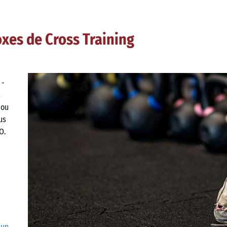
oxes de Cross Training
 -
s
 ou
us
O.
 un