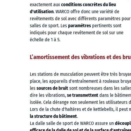
exactement aux
conditions concrètes du lieu
d'utilisation
. WARCO offre donc une variété de
revêtements de sol avec différents paramètres pour
salles de sport. Les
paramètres
pertinents sont
indiqués pour chaque revêtement de sol sur une
échelle de 1 à 5.
L’amortissement des vibrations et des bru
Les stations de musculation peuvent être très bruyan
place, les appareils d'entraînement à rouleaux bruya
les
sources de bruit
sont nombreuses dans les salles d
dire les vibrations,
se transmettent
dans le bâtiment 
isolée. Cela dérange non seulement les utilisateurs d
Lors de la chute d'haltères et de kettlebells, il peu
la structure du bâtiment
.
La dalle salle de sport de WARCO assure un
découpl
efficace de la dalle de sol et de la surface d'entraîn