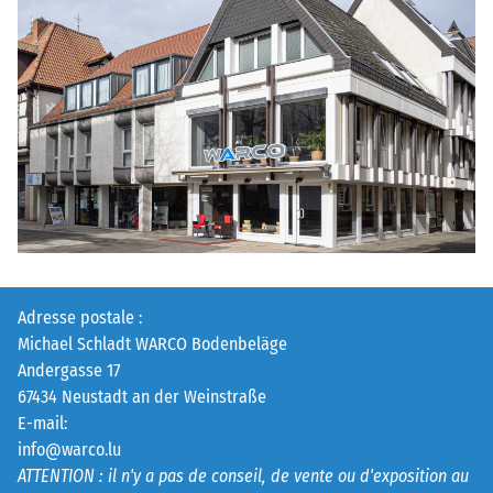
Adresse postale :
Michael Schladt WARCO Bodenbeläge
Andergasse 17
67434 Neustadt an der Weinstraße
E-mail:
info@warco.lu
ATTENTION : il n'y a pas de conseil, de vente ou d'exposition au