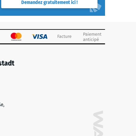
Demandez gratuitement ici !
stadt
ße,