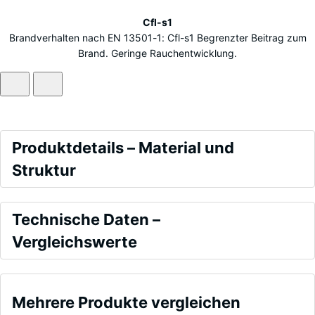
Cfl-s1
Brandverhalten nach EN 13501-1: Cfl-s1 Begrenzter Beitrag zum
Brand. Geringe Rauchentwicklung.
Produktdetails
Produktdetails – Material und
–
Struktur
Material
Farbe
und
Vergleichswerte
Englischer
Technische Daten –
Struktur
Rasen
Vergleichswerte
Druckfestigkeit
- Skalenwert 1
Mehrere Produkte vergleichen
= ca. 1 mm
Englischer