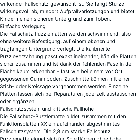
Grauer
wirkender Fallschutz gewünscht ist. Sie fängt Stürze
Granit
wirkungsvoll ab, mindert Aufprallverletzungen und bietet
Kindern einen sicheren Untergrund zum Toben.
Einfache Verlegung
Die Fallschutz Puzzlematten werden schwimmend, also
Lavendel
ohne weitere Befestigung, auf einem ebenen und
tragfähigen Untergrund verlegt. Die kalibrierte
Puzzleverzahnung passt exakt ineinander, hält die Platten
sicher zusammen und ist dank der fehlenden Fase in der
Rattan
Fläche kaum erkennbar – fast wie bei einem vor Ort
Lounge
gegossenen Gummiboden. Zuschnitte können mit einer
Stich- oder Kreissäge vorgenommen werden. Einzelne
Platten lassen sich bei Reparaturen jederzeit austauschen
Terra
oder ergänzen.
Cotta
Fallschutzsystem und kritische Fallhöhe
Die Fallschutz-Puzzlematte bildet zusammen mit den
Funktionsplatten XX ein aufeinander abgestimmtes
Fallschutzsystem. Die 2,8 cm starke Fallschutz
Travertin
Puzzlematte eignet sich für Spielflächen ohne hohe