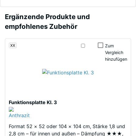
verbleibende
Rasen
Eindellung
vereint
nach 24
Es
Ergänzende Produkte und
verschiedene
Stunden
wurde
Grün-
empfohlenes Zubehör
Entlastung (BS
noch
und
7188)
kein
Dunkelgrüntöne
Produkt
Scheinbare
XX
zu
Zum
für
Dichte -
Vergleich
einem
den
Skalenwert
hinzufügen
satten,
1 = bis 780
Produktvergleich
dichten
kg/m³
ausgewählt.
Farbbild,
das
Stoß-,
an
Schwingungs- und
Trittschalldämmung
gepflegten
Funktionsplatte Kl. 3
– Skalenwert 3 =
Rasen
deutliche
erinnert.
Dämpfung
Format 52 × 52 oder 104 × 104 cm, Stärke 1,8 und
Rutschfestigkeit Klasse
Material
2,8 cm – für innen und außen – Dämpfung ★★★,
DS (EN 14041) -