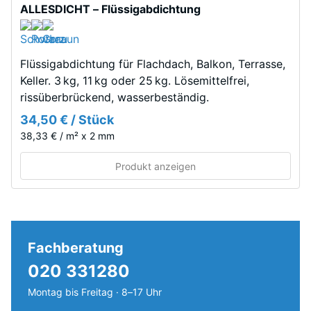
Werkstoff
ALLESDICHT – Flüssigabdichtung
unter
der
Einbau
Einwirkung
–
Flüssigabdichtung für Flachdach, Balkon, Terrasse,
einer
Verarbeitung
Keller. 3 kg, 11 kg oder 25 kg. Lösemittelfrei,
definierten
–
rissüberbrückend, wasserbeständig.
Kraft
Montage
nachgibt.
34,50 € / Stück
Eine
38,33 € / m² x 2 mm
geringe
Eindringtiefe
Produkt anzeigen
weist
auf
Die
eine
Puzzleverzahnung
hohe
ist
Fachberatung
Druckfestigkeit
mit
hin,
020 331280
gerundeten,
während
Montag bis Freitag · 8–17 Uhr
wellenförmigen
eine