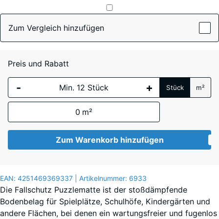
Englischer
Zum Vergleich hinzufügen
(active)
Rasen
Preis und Rabatt
Atlantik
-
+
Stück
m²
0
m²
Dunkelgrauer
Granit
Zum Warenkorb hinzufügen
Feuersglut
EAN:
4251469369337
| Artikelnummer:
6933
Die Fallschutz Puzzlematte ist der stoßdämpfende
Bodenbelag für Spielplätze, Schulhöfe, Kindergärten und
andere Flächen, bei denen ein wartungsfreier und fugenlos