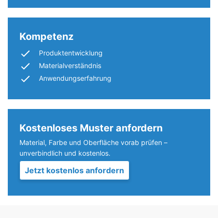
Zähnen
größere
an
Eindringtiefe
allen
auf
Kompetenz
vier
eine
Seiten
geringere
Produktentwicklung
ausgebildet.
Widerstandsfähigkeit
Materialverständnis
Die
gegenüber
Anwendungserfahrung
runde
Punktbelastungen
Zahnform
hinweist.
sorgt
Punktbelastungen
für
entstehen
Kostenloses Muster anfordern
einen
z.
besonders
Material, Farbe und Oberfläche vorab prüfen –
B.
stabilen
unverbindlich und kostenlos.
durch
Plattenverbund
Schuhe
Jetzt kostenlos anfordern
und
mit
verhindert
hohen
ein
Absätzen,
Aufeinanderrutschen
Möbelbeine,