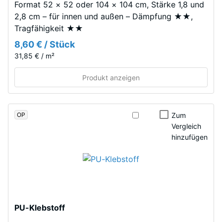
mittlerer
Format 52 × 52 oder 104 × 104 cm, Stärke 1,8 und
hergestelltem,
Akzeptanzwinkel
2,8 cm – für innen und außen – Dämpfung ★★,
durchgefärbtem
ca. 16°, Gruppe
Tragfähigkeit ★★
und
R10
8,60 € / Stück
schadstofffreiem
Wärmedämmung -
31,85 € / m²
EPDM-
Skalenwert 3 =
Granulat
Wärmeleitfähigkeit
Produkt anzeigen
(Ethylen-
ca. 0,11 W/(m·K)
Propylen-
Frostbeständig
Dien-
OP
Zum
Kautschuk),
Druckfestigkeit
Vergleich
gebunden
-
hinzufügen
mit
Skalenwert
Polyurethan.
Die
1
Nutzschicht
=
ist
ca.
offenporig
PU-Klebstoff
angelegt.
1