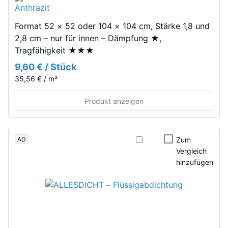
of
Life
Die
Format 52 × 52 oder 104 × 104 cm, Stärke 1,8 und
Tyres“
Druckfestigkeit
2,8 cm – nur für innen – Dämpfung ★,
–
eines
Tragfähigkeit ★★★
das
Werkstoffes
9,60 € / Stück
Granulat
beschreibt
stammt
35,56 € / m²
seinen
aus
Widerstand
Produkt anzeigen
dem
gegen
Recycling
punktuelle
von
Belastungen.
AD
Altreifen.
Zum
Sie
Vergleich
Die
gibt
hinzufügen
Basisschicht
an,
wird
in
mit
welchem
geringer
Maße
Dichte
der
gepresst.