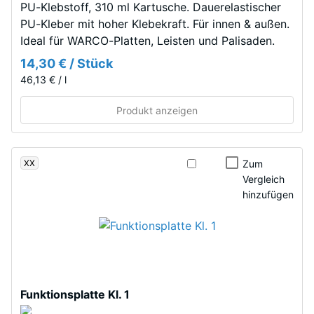
Die
PU-Klebstoff, 310 ml Kartusche. Dauerelastischer
mm
Basisschicht
PU-Kleber mit hoher Klebekraft. Für innen & außen.
verbleibende
besteht
Ideal für WARCO-Platten, Leisten und Palisaden.
aus
Eindellung
14,30 € / Stück
gereinigtem,
nach
46,13 € / l
schwarzem
24
ELT-
Produkt anzeigen
Gummigranulat
Stunden
grober
Entlastung
Körnung,
XX
Zum
(BS
gebunden
Vergleich
mit
7188)
hinzufügen
Polyurethan.
Die
Abkürzung
ELT
/ 5
steht
für
Funktionsplatte Kl. 1
„End