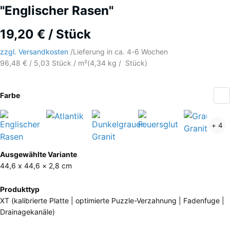
"Englischer Rasen"
19,20 € / Stück
zzgl. Versandkosten
/
Lieferung in ca.
4-6 Wochen
96,48 € / 5,03 Stück / m²
(
4,34
kg
/ Stück)
Farbe
Englischer
Atlantik
Dunkelgrauer
Feuersglut
+ 4
Rasen
Granit
(active)
Mehr
Ausgewählte Variante
Informationen
44,6 x 44,6 × 2,8 cm
zu
den
Produkttyp
Farben?
XT (kalibrierte Platte | optimierte Puzzle-Verzahnung | Fadenfuge |
Drainagekanäle)
Farbpalette
anzeigen