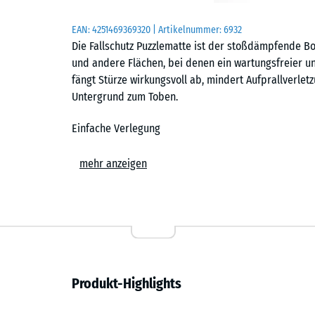
EAN:
4251469369320
| Artikelnummer:
6932
Die Fallschutz Puzzlematte ist der stoßdämpfende Bo
und andere Flächen, bei denen ein wartungsfreier un
fängt Stürze wirkungsvoll ab, mindert Aufprallverlet
Untergrund zum Toben.
Einfache Verlegung
Die Fallschutz Puzzlematten werden schwimmend, al
mehr anzeigen
tragfähigen Untergrund verlegt. Die kalibrierte Puzz
Platten sicher zusammen und ist dank der fehlenden 
einem vor Ort gegossenen Gummiboden. Zuschnitte k
vorgenommen werden. Einzelne Platten lassen sich b
ergänzen.
Fallschutzsystem und kritische Fallhöhe
Produkt-Highlights
Die Fallschutz-Puzzlematte bildet zusammen mit den