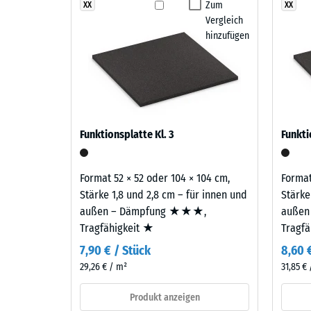
Grauer
Zum
XX
XX
Rutschfe
Zweilagiger Aufbau
Vergleich
Granit
Abriebfe
hinzufügen
entsteht
Der Belag ist zweilagig aufgebaut: Eine Nutzschicht
aus
Wasserdu
EPDM-Gummigranulat liegt auf einer Basisschicht aus 
hellen
Rutschh
also für Gummi aus der Verwertung von Altreifen.
und
dunklen
Wärmedä
Grautönen
Frostbe
Funktionsplatte Kl. 3
Funkti
sowie
Druckf
Anthrazit
und
-
Format 52 × 52 oder 104 × 104 cm,
Format
erzeugt
Stärke 1,8 und 2,8 cm – für innen und
Stärke
Skale
ein
außen – Dämpfung ★★★,
außen
1
lebendiges,
Tragfähigkeit ★
Tragf
natürlich
=
7,90 € / Stück
8,60 
wirkendes
ca.
29,26 € / m²
31,85 €
Farbbild
1
wie
Produkt anzeigen
geschliffener
mm