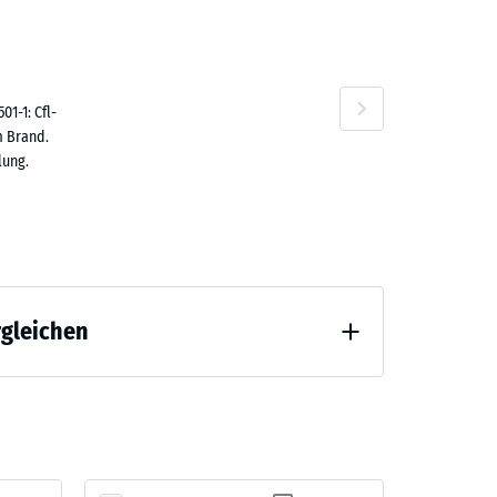
1-1: Cfl-
n
m Brand.
lung.
rgleichen
tlastung (BS 7188)