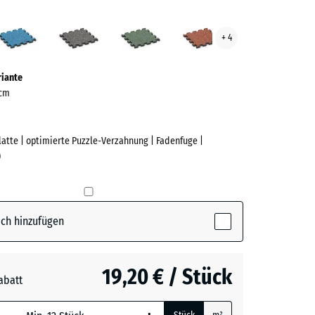
er
Atlantik
Dunkelgrauer
Englischer
Feuersglut
+ 4
t
Granit
Rasen
ve)
riante
 cm
Platte | optimierte Puzzle-Verzahnung | Fadenfuge |
)
e
ch hinzufügen
ctive)
19,20 € / Stück
abatt