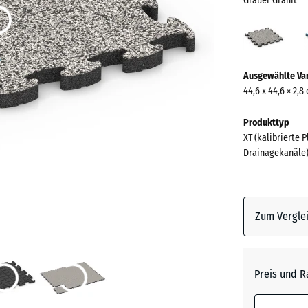
Grauer Granit
Grau
Grani
(acti
Mehr
Ausgewählte Va
Informationen
44,6 x 44,6 × 2,8
zu
den
Produkttyp
Farben?
XT (kalibrierte 
Drainagekanäle
Farbpalett
anzeigen
Grauer
Zum Verglei
(a
Granit
Atlantik
Preis und R