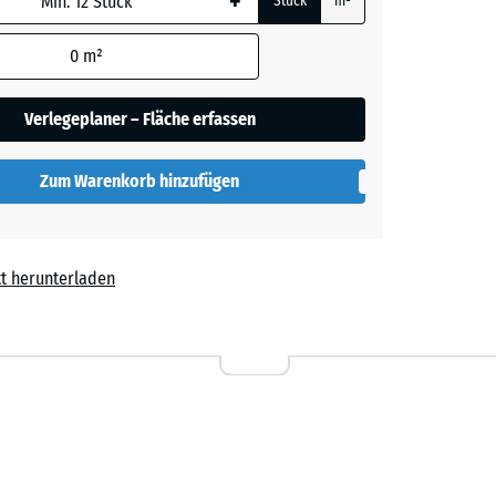
+
Stück
m²
rauer
0
m²
Verlegeplaner – Fläche erfassen
her
Zum Warenkorb hinzufügen
lut
t herunterladen
l