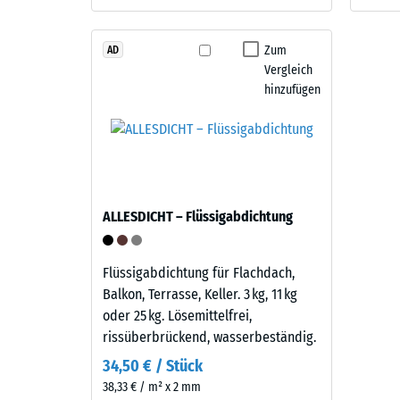
Stein.
verbl
Zum
Einde
AD
Material
Vergleich
nach
–
hinzufügen
24
Bestandteile
und
Stund
Aufbau
Entla
(BS
Dieses
ALLESDICHT – Flüssigabdichtung
7188)
Produkt
ist
zweilagig
Flüssigabdichtung für Flachdach,
aufgebaut.
Balkon, Terrasse, Keller. 3 kg, 11 kg
Die
oder 25 kg. Lösemittelfrei,
1 / 5
ca.
rissüberbrückend, wasserbeständig.
3
34,50 € / Stück
mm
38,33 € / m² x 2 mm
starke