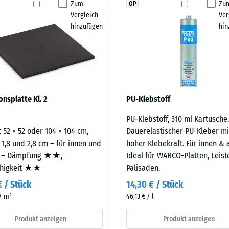
Zum
Zu
OP
stigkeit Klasse DS (EN 14041) - Skalenwert 4 = Gleitreibungskoeffizient ca. 0,53
Produkt
Vergleich
Ver
für
stigkeit - Beständigkeit gegen abrasiven Verschleiß - Skalenwert 2 = "gut" (BS
hinzufügen
hin
den
 aus neu hergestelltem, UV-stabilem, durchgefärbtem
rchlässigkeit (EN 12616) - Skalenwert 5 = Infiltration ca. 1000 mm/h (1000 l/
Produktvergleich
ELT-Gummigranulat. ELT steht für End of Life Tyres,
ausgewählt.
emmung (EN 16165) - Skalenwert 4 = mittlerer Akzeptanzwinkel ca. 16°, Gruppe
mmung - Skalenwert 3 = Wärmeleitfähigkeit ca. 0,11 W/(m·K)
ständig
onsplatte Kl. 2
PU-Klebstoff
estigkeit
PU-Klebstoff, 310 ml Kartusche.
 52 × 52 oder 104 × 104 cm,
Dauerelastischer PU-Kleber mi
 1,8 und 2,8 cm – für innen und
hoher Klebekraft. Für innen & 
nwert
 – Dämpfung ★★,
Ideal für WARCO-Platten, Leis
ähigkeit ★★
Palisaden.
€ / Stück
14,30 € / Stück
 / m²
46,13 € / l
Produkt anzeigen
Produkt anzeigen