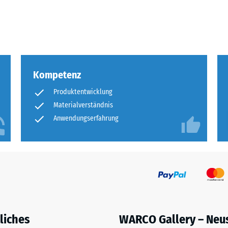
tigkeit
fes
bt
Kompetenz
and
Produktentwicklung
Materialverständnis
le
gen.
Anwendungserfahrung
f
liches
WARCO Gallery – Neu