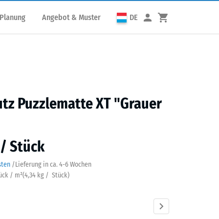
 Planung
Angebot & Muster
DE
utz Puzzlematte XT "Grauer
 / Stück
sten
/
Lieferung in ca.
4-6 Wochen
tück / m²
(
4,34
kg
/ Stück)