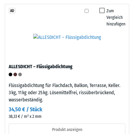
das
seinen
Granulat
Zum
AD
Widerstand
Vergleich
stammt
gegen
hinzufügen
aus
punktuelle
dem
Belastungen.
Recycling
Sie
von
gibt
Altreifen.
an,
Die
in
ALLESDICHT – Flüssigabdichtung
Basisschicht
welchem
wird
Maße
mit
der
Flüssigabdichtung für Flachdach, Balkon, Terrasse, Keller.
geringer
Werkstoff
3 kg, 11 kg oder 25 kg. Lösemittelfrei, rissüberbrückend,
Dichte
unter
wasserbeständig.
gepresst.
der
34,50 € / Stück
Einwirkung
38,33 € / m² x 2 mm
einer
Einbau
definierten
–
Produkt anzeigen