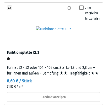
abrasiven
Zum
XX
Dieses
Verschleiß -
Vergleich
Produkt
Skalenwert 2 =
hinzufügen
ist
"gut" (BS 7188)
zweilagig
Wasserdurchlässigkeit
aufgebaut.
(EN 12616) -
Die
Skalenwert 5 =
ca.
Infiltration ca. 1000
3
mm/h (1000 l/h/m²)
Funktionsplatte Kl. 2
mm
Rutschhemmung
starke
(EN 16165) -
Nutzschicht
Format 52 × 52 oder 104 × 104 cm, Stärke 1,8 und 2,8 cm –
Skalenwert 4 =
besteht
für innen und außen – Dämpfung ★★, Tragfähigkeit ★★
mittlerer
aus
Akzeptanzwinkel
8,60 € / Stück
neu
ca. 16°, Gruppe
31,85 € / m²
hergestelltem,
R10
durchgefärbtem
Produkt anzeigen
Wärmedämmung -
und
Skalenwert 3 =
schadstofffreiem