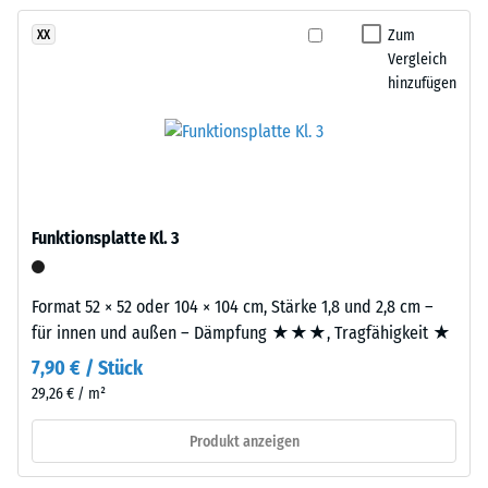
kein
Sandtöne
Produkt
Scheinbare
zu
Zum
XX
für
Dichte -
Vergleich
einem
den
Skalenwert
hinzufügen
warmen,
1 = bis 780
Produktvergleich
natürlich
kg/m³
ausgewählt.
anmutenden
Farbbild,
Stoß-, Schwingungs-
das
und
Trittschalldämmung
an
Funktionsplatte Kl. 3
– Skalenwert 3 =
geflochtenes
deutliche Dämpfung
Naturfasermaterial
erinnert.
Rutschfestigkeit Klasse
Format 52 × 52 oder 104 × 104 cm, Stärke 1,8 und 2,8 cm –
DS (EN 14041) -
für innen und außen – Dämpfung ★★★, Tragfähigkeit ★
Skalenwert 4 =
Material
7,90 € / Stück
Gleitreibungskoeffizient
–
29,26 € / m²
ca. 0,53
Bestandteile
Abriebfestigkeit
und
Produkt anzeigen
- Beständigkeit
Aufbau
gegen