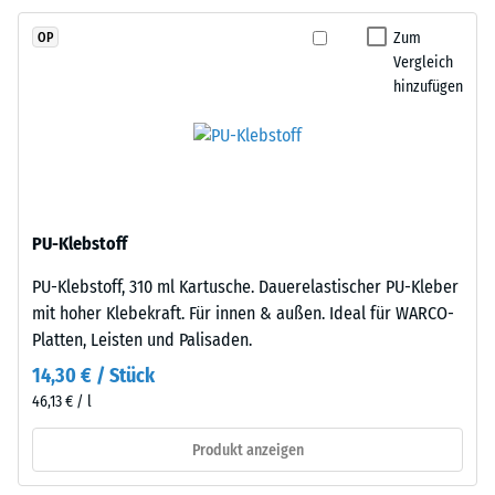
Wärmeleitfähigkeit
EPDM-
ca. 0,11 W/(m·K)
Zum
OP
Granulat
Vergleich
(Ethylen-
Frostbeständig
hinzufügen
Propylen-
Druckfestigkeit
Dien-
-
Kautschuk),
Skalenwert
gebunden
mit
1
Polyurethan.
PU-Klebstoff
=
Die
ca.
PU-Klebstoff, 310 ml Kartusche. Dauerelastischer PU-Kleber
Nutzschicht
mit hoher Klebekraft. Für innen & außen. Ideal für WARCO-
ist
1
Platten, Leisten und Palisaden.
offenporig
mm
angelegt.
14,30 € / Stück
verbleibende
Die
46,13 € / l
Basisschicht
Eindellung
besteht
Produkt anzeigen
nach
aus