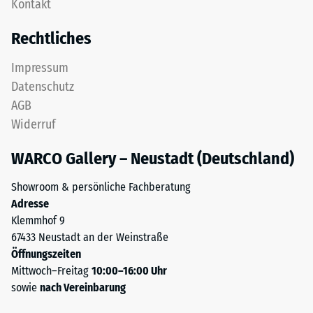
Kontakt
ist
Bestimmung
als
der
Rechtliches
Deckplatte
Druckfestigkeit
in
wird
Impressum
einem
das
Datenschutz
Schichtsystem
Prüfverfahren
AGB
konzipiert:
nach
Widerruf
Eine
BS
oder
7188:1998
WARCO Gallery – Neustadt (Deutschland)
mehrere
angewendet.
Lagen
Dabei
Showroom & persönliche Fachberatung
werden
wird
Adresse
übereinander
ein
Klemmhof 9
verlegt,
Prüfkörper
67433 Neustadt an der Weinstraße
die
mit
Öffnungszeiten
Puzzleverzahnung
einer
Mittwoch–Freitag
10:00–16:00 Uhr
hält
Fläche
sowie
nach Vereinbarung
die
von
obere