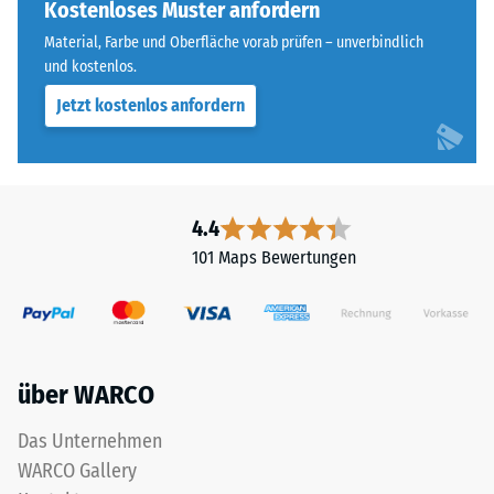
Seiten
Kostenloses Muster anfordern
gegenüber
ausgebildet.
Punktbelastungen
Material, Farbe und Oberfläche vorab prüfen – unverbindlich
Die
hinweist.
und kostenlos.
runde
Punktbelastungen
Jetzt kostenlos anfordern
Zahnform
entstehen
sorgt
z.
für
B.
einen
durch
besonders
Schuhe
4.4
stabilen
mit
101 Maps Bewertungen
Plattenverbund
hohen
und
Absätzen,
verhindert
Möbelbeine,
ein
Pflanzkübel
Aufeinanderrutschen
auf
über WARCO
der
Rollen
Zähne.
oder
Das Unternehmen
Diese
Gerätefüße.
WARCO Gallery
Platte
Zur