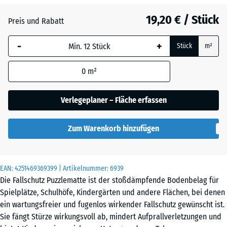
19,20 € / Stück
Atlantik
Preis und Rabatt
-
+
Stück
m²
Dunkelgrauer
Granit
0
m²
Verlegeplaner – Fläche erfassen
Englischer
Rasen
Zum Warenkorb hinzufügen
EAN:
4251469369399
| Artikelnummer:
6939
Feuersglut
Die Fallschutz Puzzlematte ist der stoßdämpfende Bodenbelag für
Spielplätze, Schulhöfe, Kindergärten und andere Flächen, bei denen
ein wartungsfreier und fugenlos wirkender Fallschutz gewünscht ist.
Grauer
Sie fängt Stürze wirkungsvoll ab, mindert Aufprallverletzungen und