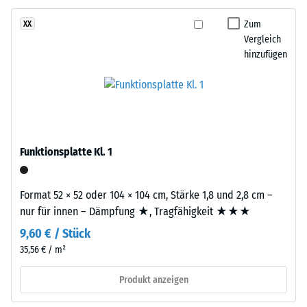
24
gereinigtem,
schwarzem
Stunden
Zum
XX
ELT-
Vergleich
Entlastung
Gummigranulat
hinzufügen
(BS
grober
Körnung,
7188)
gebunden
mit
Polyurethan.
Die
Funktionsplatte Kl. 1
/ 5
Abkürzung
ELT
Format 52 × 52 oder 104 × 104 cm, Stärke 1,8 und 2,8 cm –
steht
nur für innen – Dämpfung ★, Tragfähigkeit ★★★
für
9,60 € / Stück
„End
Die
of
35,56 € / m²
Druckfestigkeit
Life
eines
Produkt anzeigen
Tyres“
Werkstoffes
–
beschreibt