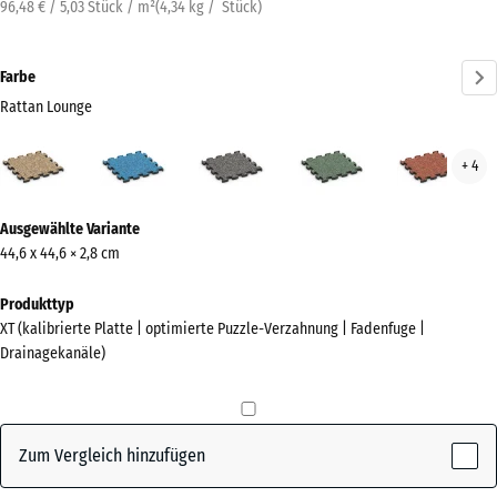
96,48 € / 5,03 Stück / m²
(
4,34
kg
/ Stück)
Farbe
Rattan Lounge
Rattan
Atlantik
Dunkelgrauer
Englischer
Feue
+ 4
Lounge
Granit
Rasen
(active)
Mehr
Ausgewählte Variante
Informationen
44,6 x 44,6 × 2,8 cm
zu
den
Produkttyp
Farben?
XT (kalibrierte Platte | optimierte Puzzle-Verzahnung | Fadenfuge |
Drainagekanäle)
Farbpalette
anzeigen
Rattan
Zum Vergleich hinzufügen
(active)
Lounge