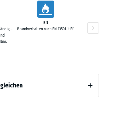
Efl
tändig –
Brandverhalten nach EN 13501-1: Efl
und
bar.
rgleichen
 Entlastung (BS 7188)