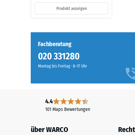
ein.
verbl
Produkt anzeigen
Einde
Material
nach
–
24
Bestandteile
Fachberatung
und
Stund
Aufbau
020 331280
Entla
(BS
Montag bis Freitag · 8–17 Uhr
7188)
Das
Produkt
ist
zweischichtig
4.4
aufgebaut
2 / 5
101 Maps Bewertungen
und
besteht
aus
über WARCO
Recht
gereinigtem,