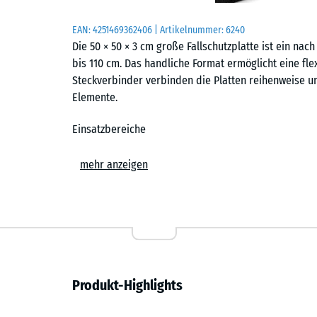
EAN:
4251469362406
| Artikelnummer:
6240
Die 50 × 50 × 3 cm große Fallschutzplatte ist ein nach 
bis 110 cm. Das handliche Format ermöglicht eine fle
Steckverbinder verbinden die Platten reihenweise u
Elemente.
Einsatzbereiche
Der Fallschutzboden kommt überall dort zum Einsatz,
mehr anzeigen
aufgefangen werden sollen. Typische Standorte sind
Balancierstrecken in Kindergärten, Schulen sowie auf
hinaus wird er in Therapie- und Reha-Einrichtunge
zusätzliche Sicherheit bietet.
Aufbau und Material
Produkt-Highlights
Die Platten bestehen aus PU-gebundenem ELT-Gummigra
Gummigranulat aus recycelten Fahrzeugreifen. Die obe