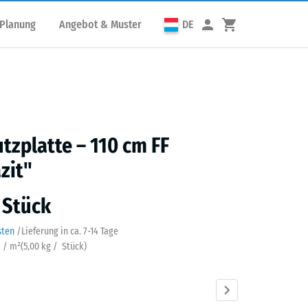
 Planung
Angebot & Muster
DE
utzplatte – 110 cm FF
zit"
/ Stück
sten
/
Lieferung in ca.
7-14 Tage
k / m²
(
5,00
kg
/ Stück)