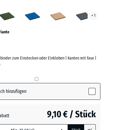
azit
Grasgrün
Himmelblau
Sandbeige
Schiefergrau
+ 1
ve)
riante
rbinder zum Einstecken oder Einkleben | Kanten mit Fase |
)
e
(active)
t
ch hinzufügen
n
+ 1,00 €
9,10 € / Stück
abatt
blau
+ 2,80 €