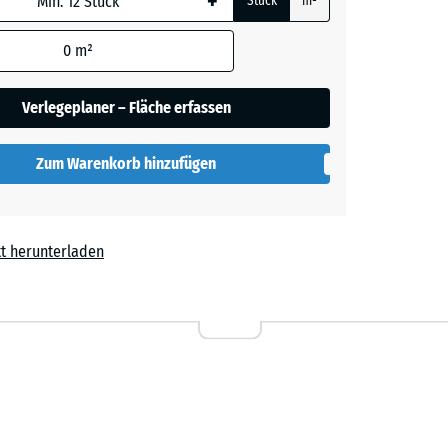
+
Stück
m²
0
m²
ige
+ 3,20 €
Verlegeplaner – Fläche erfassen
rgrau
+ 2,80 €
Zum Warenkorb hinzufügen
t
+ 0,10 €
t herunterladen