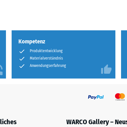
eibende
llung
Kompetenz
en
Produktentwicklung
stung
Materialverständnis
Anwendungserfahrung
liches
WARCO Gallery – Neu