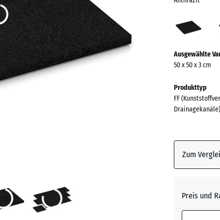
Anthrazit
Anthr
(acti
Mehr
Ausgewählte Va
Informationen
50 x 50 x 3 cm
zu
den
Produkttyp
Farben?
FF (Kunststoffve
Drainagekanäle
Farbpalett
anzeigen
Anthrazi
Zum Verglei
Grasgrü
Preis und R
Himmel