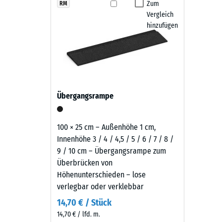
wirkt
Zum
RM
Rutschfe
Die Fallschutzplatten sind witterungsbeständig, r
Vergleich
sachlich
Abriebf
Schwingungen - Lauf, Roll- und Schleifgeräusche. Di
hinzufügen
und
Hochdruckreiniger. Bei Bedarf lassen sich einzelne P
zeitlos
Wasserdu
bleibt und sich langfristig wirtschaftlich nutzen lässt.
—
Rutschh
der
tiefe,
Wärmedä
warme
Frostbe
Übergangsrampe
Schwarzton
Druckf
fügt
sich
-
100 × 25 cm – Außenhöhe 1 cm,
unauffällig
Innenhöhe 3 / 4 / 4,5 / 5 / 6 / 7 / 8 /
Skale
in
9 / 10 cm – Übergangsrampe zum
2
moderne
Überbrücken von
Außenanlagen
=
Höhenunterschieden – lose
und
verlegbar oder verklebbar
ca.
industriell
14,70 € / Stück
0,75
geprägte
14,70 € / lfd. m.
Bereiche
mm