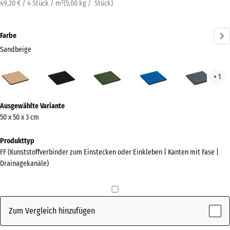
49,20 € / 4 Stück / m²
(
5,00
kg
/ Stück)
Farbe
Sandbeige
Sandbeige
Anthrazit
Grasgrün
Himmelblau
Schi
+ 1
(active)
Mehr
Ausgewählte Variante
Informationen
50 x 50 x 3 cm
zu
den
Produkttyp
Farben?
FF (Kunststoffverbinder zum Einstecken oder Einkleben | Kanten mit Fase |
Drainagekanäle)
Farbpalette
anzeigen
(active)
Sandbeige
Zum Vergleich hinzufügen