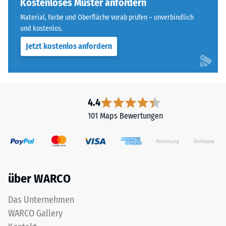
Kostenloses Muster anfordern
Skalenwert 3 =
für
Wärmeleitfähigkeit
Material, Farbe und Oberfläche vorab prüfen – unverbindlich
„End
ca. 0,11 W/(m·K)
und kostenlos.
of
Jetzt kostenlos anfordern
Frostbeständig
Life
Tyres"
Druckfestigkeit
und
-
bezeichnet
Skalenwert
Gummigranulat,
4.4
das
2
101 Maps Bewertungen
aus
=
dem
ca.
Recycling
von
0,75
Altreifen
mm
über WARCO
gewonnen
verbleibende
wird.
Das Unternehmen
Die
Eindellung
WARCO Gallery
obere
nach