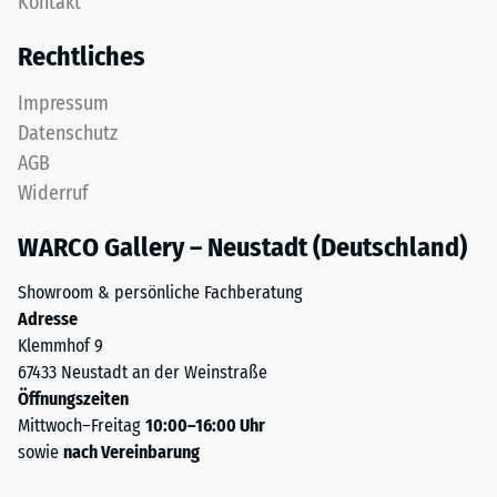
Kontakt
Nutzschicht
24
aus
Rechtliches
feinem
Stunden
ELT-
Entlastung
Impressum
Granulat
Datenschutz
(BS
bildet
AGB
eine
7188)
Widerruf
abriebfeste,
rutschhemmende
WARCO Gallery – Neustadt (Deutschland)
Oberfläche.
Die
/ 5
Showroom & persönliche Fachberatung
untere
Adresse
Schicht
Klemmhof 9
aus
67433 Neustadt an der Weinstraße
gröberem
Öffnungszeiten
ELT-
Die
Mittwoch–Freitag
10:00–16:00 Uhr
Granulat
Druckfestigkeit
sowie
nach Vereinbarung
unterstützt
eines
Elastizität,
Werkstoffes