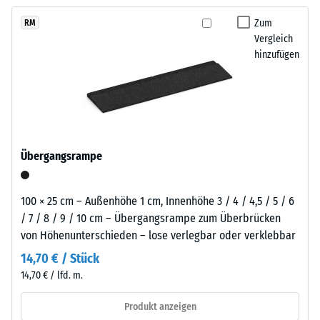
kein
der
langfristig wirtschaftlich nutzen lässt.
Produkt
Scheinbare
sich
Zum
RM
für
Dichte -
Vergleich
zurückhaltend
den
Skalenwert
hinzufügen
in
1 = bis 780
Produktvergleich
helle
kg/m³
ausgewählt.
Außenanlagen
und
Stoß-, Schwingungs-
naturnah
und
Trittschalldämmung
gestaltete
Übergangsrampe
– Skalenwert 3 =
Flächen
deutliche Dämpfung
einfügt.
Rutschfestigkeit Klasse
100 × 25 cm – Außenhöhe 1 cm, Innenhöhe 3 / 4 / 4,5 / 5 / 6
DS (EN 14041) -
/ 7 / 8 / 9 / 10 cm – Übergangsrampe zum Überbrücken
Material
Skalenwert 3 =
von Höhenunterschieden – lose verlegbar oder verklebbar
–
Gleitreibungskoeffizient
Bestandteile
14,70 € / Stück
ca. 0,45
und
14,70 € / lfd. m.
Abriebfestigkeit
Aufbau
- Beständigkeit
Produkt anzeigen
gegen