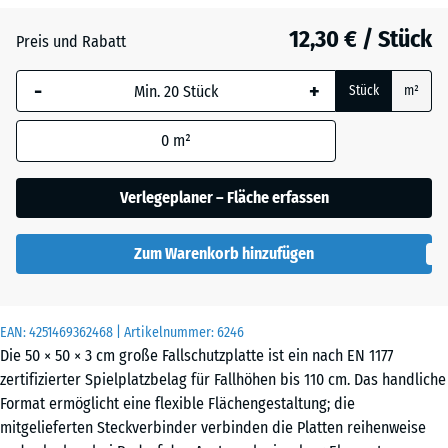
Anthrazit
- 3,20 €
12,30 € / Stück
Preis und Rabatt
-
+
Grasgrün
- 2,20 €
Stück
m²
0
m²
Himmelblau
- 0,40 €
Verlegeplaner – Fläche erfassen
Schiefergrau
- 0,40 €
Zum Warenkorb hinzufügen
Ziegelrot
- 3,10 €
EAN:
4251469362468
| Artikelnummer:
6246
Die 50 × 50 × 3 cm große Fallschutzplatte ist ein nach EN 1177
zertifizierter Spielplatzbelag für Fallhöhen bis 110 cm. Das handliche
Format ermöglicht eine flexible Flächengestaltung; die
mitgelieferten Steckverbinder verbinden die Platten reihenweise