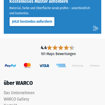
Effekt
Kostenloses Muster anfordern
Skalenwert 3 =
ist
Wärmeleitfähigkeit
Material, Farbe und Oberfläche vorab prüfen – unverbindlich
bei
ca. 0,11 W/(m·K)
und kostenlos.
diesem
Jetzt kostenlos anfordern
Frostbeständig
dunklen
Farbton
Druckfestigkeit
jedoch
-
gering.
Skalenwert
4.4
2
Material
101 Maps Bewertungen
=
–
Bestandteile
ca.
und
0,75
Aufbau
mm
über WARCO
verbleibende
Das Unternehmen
Das
Eindellung
WARCO Gallery
Produkt
nach