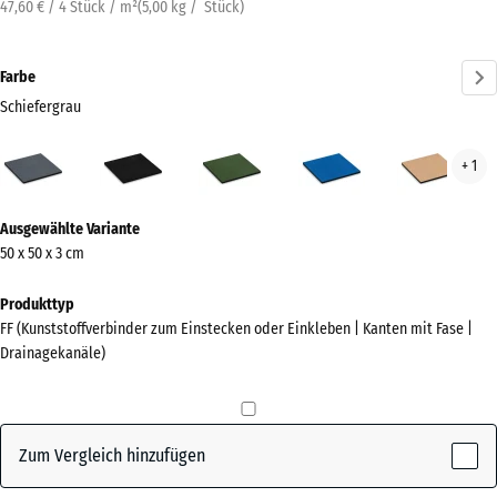
47,60 € / 4 Stück / m²
(
5,00
kg
/ Stück)
Farbe
Schiefergrau
Schiefergrau
Anthrazit
Grasgrün
Himmelblau
San
+ 1
(active)
Mehr
Ausgewählte Variante
Informationen
50 x 50 x 3 cm
zu
den
Produkttyp
Farben?
FF (Kunststoffverbinder zum Einstecken oder Einkleben | Kanten mit Fase |
Drainagekanäle)
Farbpalette
anzeigen
(active)
Schiefergrau
Zum Vergleich hinzufügen