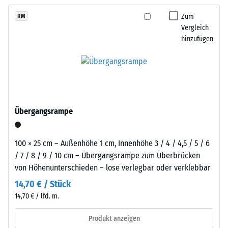
kein
der
langfristig wirtschaftlich nutzen lässt.
Produkt
Scheinbare
Reifenverwertung
Zum
RM
für
Dichte -
Vergleich
mit
den
Skalenwert
hinzufügen
einem
1 = bis 780
Produktvergleich
schiefergrau
kg/m³
ausgewählt.
pigmentierten
Bindemittel
Stoß-, Schwingungs-
gleichmäßig
und
Trittschalldämmung
umhüllt.
Übergangsrampe
– Skalenwert 3 =
Der
deutliche Dämpfung
Farbton
zeigt
Rutschfestigkeit Klasse
100 × 25 cm – Außenhöhe 1 cm, Innenhöhe 3 / 4 / 4,5 / 5 / 6
sich
DS (EN 14041) -
/ 7 / 8 / 9 / 10 cm – Übergangsrampe zum Überbrücken
als
Skalenwert 3 =
von Höhenunterschieden – lose verlegbar oder verklebbar
dunkles,
Gleitreibungskoeffizient
14,70 € / Stück
ca. 0,45
kühles
14,70 € / lfd. m.
Grau
Abriebfestigkeit
mit
- Beständigkeit
Produkt anzeigen
gleichmäßiger
gegen