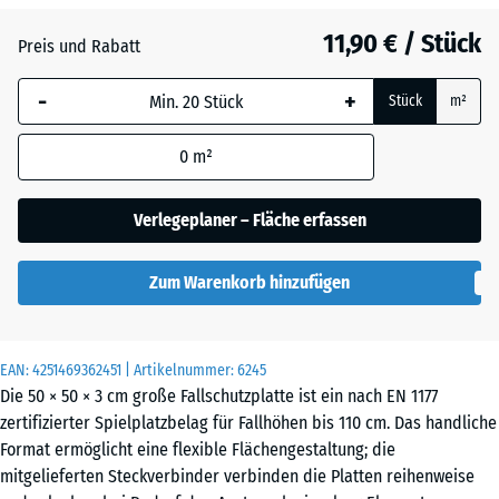
Anthrazit
- 2,80 €
11,90 € / Stück
Preis und Rabatt
-
+
Grasgrün
- 1,80 €
Stück
m²
0
m²
Himmelblau
Verlegeplaner – Fläche erfassen
Zum Warenkorb hinzufügen
Sandbeige
+ 0,40 €
EAN:
4251469362451
| Artikelnummer:
6245
Ziegelrot
- 2,70 €
Die 50 × 50 × 3 cm große Fallschutzplatte ist ein nach EN 1177
zertifizierter Spielplatzbelag für Fallhöhen bis 110 cm. Das handliche
Format ermöglicht eine flexible Flächengestaltung; die
mitgelieferten Steckverbinder verbinden die Platten reihenweise