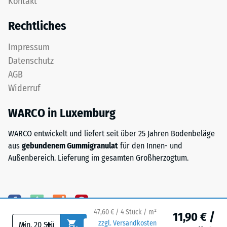
Kontakt
ist
24
zweischichtig
Rechtliches
aufgebaut
Stunden
und
Entlastung
Impressum
besteht
Datenschutz
(BS
aus
AGB
gereinigtem,
7188)
Widerruf
schwarzem
ELT-
WARCO in Luxemburg
Granulat
sowie
/ 5
WARCO entwickelt und liefert seit über 25 Jahren Bodenbeläge
einem
aus
gebundenem Gummigranulat
für den Innen- und
Polyurethan-
Außenbereich. Lieferung im gesamten Großherzogtum.
Bindemittel.
ELT
steht
Die
für
Druckfestigkeit
„End
eines
47,60 € / 4 Stück / m²
11,90 € /
-
+
of
Werkstoffes
zzgl. Versandkosten