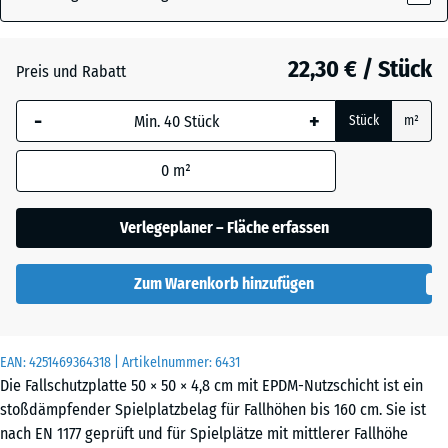
22,30 € / Stück
Atlantik
+ 0,30 €
Preis und Rabatt
-
+
Stück
m²
Englischer
+ 0,30 €
Rasen
0
m²
Verlegeplaner – Fläche erfassen
Feuersglut
+ 0,30 €
Zum Warenkorb hinzufügen
Grauer
+ 0,30 €
Granit
EAN:
4251469364318
| Artikelnummer:
6431
Die Fallschutzplatte 50 × 50 × 4,8 cm mit EPDM-Nutzschicht ist ein
stoßdämpfender Spielplatzbelag für Fallhöhen bis 160 cm. Sie ist
Lavendel
+ 0,30 €
nach EN 1177 geprüft und für Spielplätze mit mittlerer Fallhöhe