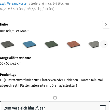
zzgl. Versandkosten
/
Lieferung in ca.
3-4 Wochen
89,20 € / 4 Stück / m²
(
6,80
kg
/ Stück)
Farbe
Dunkelgrauer Granit
Dunkelgrauer
Atlantik
Englischer
Feuersglut
Grau
+ 4
Granit
Rasen
Gran
(active)
Mehr
Ausgewählte Variante
Informationen
50 x 50 x 4,8 cm
zu
den
Produkttyp
Farben?
FP (Kunststoffverbinder zum Einstecken oder Einkleben | Kanten minimal
abgeschrägt | Plattenunterseite mit Drainagestruktur)
Farbpalette
anzeigen
Dunkelgrauer
Zum Vergleich hinzufügen
(active)
Granit