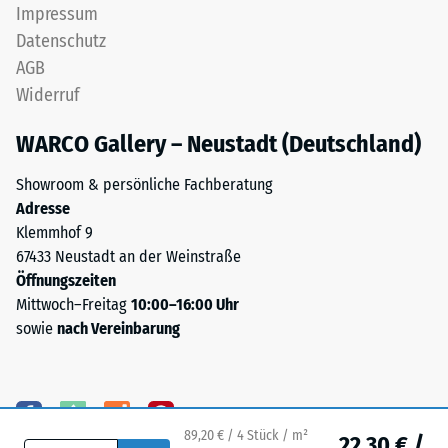
hochwertige
Impressum
Skalenwert 4 =
Pigmente
Datenschutz
Wärmeleitfähigkeit
vollständig
ca. 0,09 W/(m·K)
AGB
in
Widerruf
Frostbeständig
das
Granulat
Druckfestigkeit
WARCO Gallery – Neustadt (Deutschland)
eingebunden
-
sind,
Showroom & persönliche Fachberatung
Skalenwert
bleibt
Adresse
die
1
Klemmhof 9
Farbgebung
67433 Neustadt an der Weinstraße
=
langfristig
Öffnungszeiten
ca.
stabil
Mittwoch–Freitag
10:00–16:00 Uhr
–
1
sowie
nach Vereinbarung
sowohl
mm
gegenüber
verbleibende
UV-
Strahlung
Eindellung
89,20 € / 4 Stück / m²
als
22,30 € /