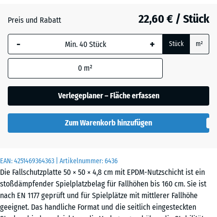
Atlantik
22,60 € / Stück
Preis und Rabatt
-
+
Dunkelgrauer
Stück
m²
- 0,30 €
Granit
0
m²
Englischer
Verlegeplaner – Fläche erfassen
Rasen
Zum Warenkorb hinzufügen
Feuersglut
EAN:
4251469364363
| Artikelnummer:
6436
Die Fallschutzplatte 50 × 50 × 4,8 cm mit EPDM-Nutzschicht ist ein
Grauer
stoßdämpfender Spielplatzbelag für Fallhöhen bis 160 cm. Sie ist
Granit
nach EN 1177 geprüft und für Spielplätze mit mittlerer Fallhöhe
geeignet. Das handliche Format und die seitlich eingesteckten