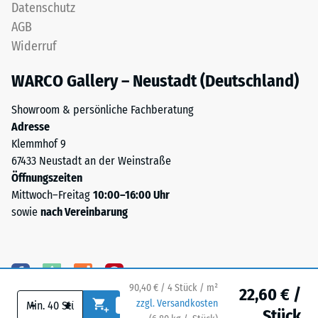
Datenschutz
Wärmeleitfähigkeit
(Ethylen-
ca. 0,09 W/(m·K)
AGB
Propylen-
Widerruf
Dien-
Frostbeständig
Kautschuk),
Druckfestigkeit
WARCO Gallery – Neustadt (Deutschland)
gebunden
-
mit
Showroom & persönliche Fachberatung
Skalenwert
Polyurethan.
Adresse
Die
1
Klemmhof 9
Nutzschicht
67433 Neustadt an der Weinstraße
=
ist
Öffnungszeiten
ca.
offenporig
Mittwoch–Freitag
10:00–16:00 Uhr
angelegt.
1
sowie
nach Vereinbarung
Die
mm
Basisschicht
verbleibende
besteht
aus
Eindellung
gereinigtem,
90,40 € / 4 Stück / m²
22,60 € /
nach
-
+
zzgl. Versandkosten
schwarzem
Stück