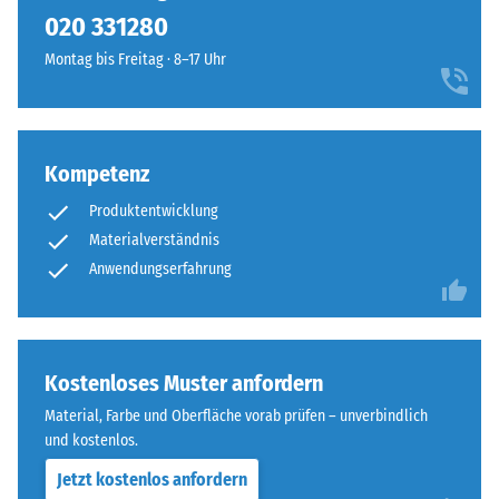
kein
Rottönen,
020 331280
Produkt
Scheinbare
die
für
Dichte -
Montag bis Freitag · 8–17 Uhr
ein
den
Skalenwert
vielschichtiges,
1 = bis 780
Produktvergleich
sanftes
kg/m³
ausgewählt.
Farbbild
mit
Kompetenz
Stoß-, Schwingungs-
ruhiger
und
Produktentwicklung
Trittschalldämmung
Ausstrahlung
Materialverständnis
– Skalenwert 4 =
ergeben.
Anwendungserfahrung
starke Dämpfung
Rutschfestigkeit Klasse
Material
DS (EN 14041) -
–
Skalenwert 4 =
Bestandteile
Kostenloses Muster anfordern
Gleitreibungskoeffizient
und
ca. 0,53
Material, Farbe und Oberfläche vorab prüfen – unverbindlich
Aufbau
und kostenlos.
Abriebfestigkeit
- Beständigkeit
Jetzt kostenlos anfordern
Dieses
gegen