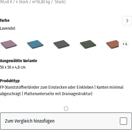
90,40 € / 4 Stück / m²
(
6,80
kg
/ Stück)
Farbe
Lavendel
Lavendel
Atlantik
Dunkelgrauer
Englischer
Feue
+ 4
(active)
Granit
Rasen
Mehr
Ausgewählte Variante
Informationen
50 x 50 x 4,8 cm
zu
den
Produkttyp
Farben?
FP (Kunststoffverbinder zum Einstecken oder Einkleben | Kanten minimal
abgeschrägt | Plattenunterseite mit Drainagestruktur)
Farbpalette
anzeigen
(active)
Lavendel
Zum Vergleich hinzufügen