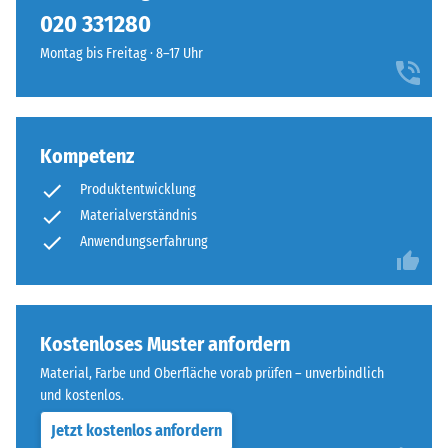
kein
Sandtöne
020 331280
Produkt
Scheinbare
zu
für
Dichte -
Montag bis Freitag · 8–17 Uhr
einem
den
Skalenwert
warmen,
1 = bis 780
Produktvergleich
natürlich
kg/m³
ausgewählt.
anmutenden
Farbbild,
Kompetenz
Stoß-, Schwingungs-
das
und
Produktentwicklung
Trittschalldämmung
an
Materialverständnis
– Skalenwert 4 =
geflochtenes
Anwendungserfahrung
starke Dämpfung
Naturfasermaterial
erinnert.
Rutschfestigkeit Klasse
DS (EN 14041) -
Skalenwert 4 =
Material
Kostenloses Muster anfordern
Gleitreibungskoeffizient
–
ca. 0,53
Material, Farbe und Oberfläche vorab prüfen – unverbindlich
Bestandteile
und kostenlos.
Abriebfestigkeit
und
- Beständigkeit
Aufbau
Jetzt kostenlos anfordern
gegen