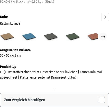
90,40 € / 4 Stück / m²
(
6,80
kg
/ Stück)
Farbe
Rattan Lounge
Rattan
Atlantik
Dunkelgrauer
Englischer
Feue
+ 4
Lounge
Granit
Rasen
(active)
Mehr
Ausgewählte Variante
Informationen
50 x 50 x 4,8 cm
zu
den
Produkttyp
Farben?
FP (Kunststoffverbinder zum Einstecken oder Einkleben | Kanten minimal
abgeschrägt | Plattenunterseite mit Drainagestruktur)
Farbpalette
anzeigen
Rattan
Zum Vergleich hinzufügen
(active)
Lounge