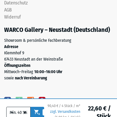
Datenschutz
Wärmeleitfähigkeit
EPDM-
ca. 0,09 W/(m·K)
AGB
Granulat
Widerruf
(Ethylen-
Frostbeständig
Propylen-
Druckfestigkeit
WARCO Gallery – Neustadt (Deutschland)
Dien-
-
Kautschuk),
Showroom & persönliche Fachberatung
Skalenwert
gebunden
Adresse
mit
1
Klemmhof 9
Polyurethan.
67433 Neustadt an der Weinstraße
=
Die
Öffnungszeiten
ca.
Nutzschicht
Mittwoch–Freitag
10:00–16:00 Uhr
ist
1
sowie
nach Vereinbarung
offenporig
mm
angelegt.
verbleibende
Die
Basisschicht
Eindellung
besteht
90,40 € / 4 Stück / m²
22,60 € /
nach
-
+
zzgl. Versandkosten
aus
Stück