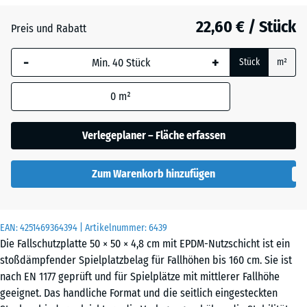
22,60 € / Stück
Atlantik
Preis und Rabatt
-
+
Stück
m²
Dunkelgrauer
- 0,30 €
Granit
0
m²
Verlegeplaner – Fläche erfassen
Englischer
Rasen
Zum Warenkorb hinzufügen
Feuersglut
EAN:
4251469364394
| Artikelnummer:
6439
Die Fallschutzplatte 50 × 50 × 4,8 cm mit EPDM-Nutzschicht ist ein
stoßdämpfender Spielplatzbelag für Fallhöhen bis 160 cm. Sie ist
Grauer
nach EN 1177 geprüft und für Spielplätze mit mittlerer Fallhöhe
Granit
geeignet. Das handliche Format und die seitlich eingesteckten