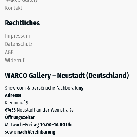
obere
Kontakt
24
Nutzschicht
aus
Stunden
Rechtliches
feinem
Entlastung
ELT-
Impressum
(BS
Granulat
Datenschutz
bildet
7188)
AGB
eine
Widerruf
abriebfeste,
rutschhemmende
WARCO Gallery – Neustadt (Deutschland)
Oberfläche.
/ 5
Die
Showroom & persönliche Fachberatung
untere
Adresse
Schicht
Klemmhof 9
aus
67433 Neustadt an der Weinstraße
gröberem
Die
Öffnungszeiten
ELT-
Druckfestigkeit
Mittwoch–Freitag
10:00–16:00 Uhr
Granulat
eines
sowie
nach Vereinbarung
unterstützt
Werkstoffes