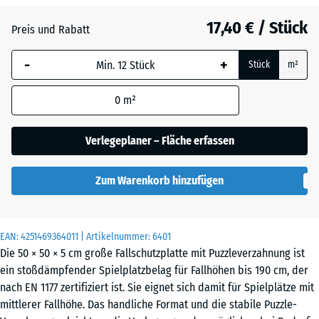
Grasgrün
+ 1,10 €
17,40 € / Stück
Preis und Rabatt
-
+
Schiefergrau
+ 0,50 €
Stück
m²
0
m²
Ziegelrot
+ 0,50 €
Verlegeplaner – Fläche erfassen
Zum Warenkorb hinzufügen
EAN:
4251469364011
| Artikelnummer:
6401
Die 50 × 50 × 5 cm große Fallschutzplatte mit Puzzleverzahnung ist
ein stoßdämpfender Spielplatzbelag für Fallhöhen bis 190 cm, der
nach EN 1177 zertifiziert ist. Sie eignet sich damit für Spielplätze mit
mittlerer Fallhöhe. Das handliche Format und die stabile Puzzle-