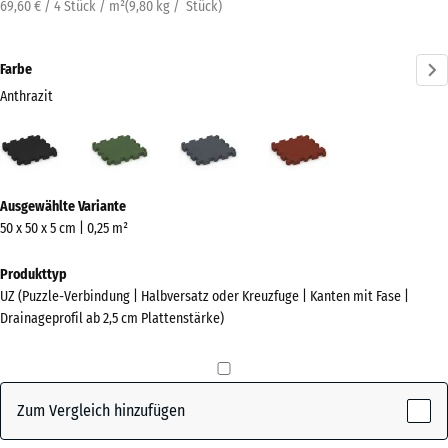
69,60 € / 4 Stück / m²
(
9,80
kg
/ Stück)
Farbe
Anthrazit
Anthrazit
Grasgrün
Schiefergrau
Ziegelrot
(active)
Mehr
Ausgewählte Variante
Informationen
50 x 50 x 5 cm | 0,25 m²
zu
den
Produkttyp
Farben?
UZ (Puzzle-Verbindung | Halbversatz oder Kreuzfuge | Kanten mit Fase |
Drainageprofil ab 2,5 cm Plattenstärke)
Farbpalette
anzeigen
(active)
Anthrazit
Zum Vergleich hinzufügen