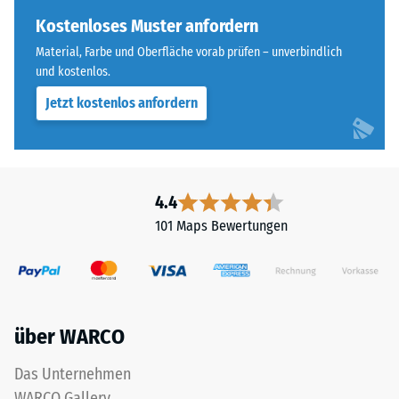
Skalenwert 4 =
steht
Kostenloses Muster anfordern
Wärmeleitfähigkeit
für
ca. 0,09 W/(m·K)
Material, Farbe und Oberfläche vorab prüfen – unverbindlich
„End
und kostenlos.
Frostbeständig
of
Jetzt kostenlos anfordern
Life
Druckfestigkeit
Tyres"
-
und
Skalenwert
bezeichnet
Gummigranulat,
2
4.4
das
=
101 Maps Bewertungen
aus
ca.
dem
Recycling
0,75
von
mm
Altreifen
über WARCO
verbleibende
gewonnen
wird.
Eindellung
Das Unternehmen
Die
nach
WARCO Gallery