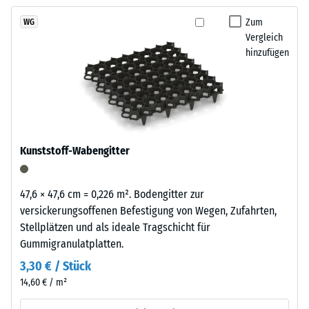
kein
Schwarzton
Produkt
Scheinbare
fügt
Zum
WG
für
Dichte -
Vergleich
sich
den
Skalenwert
hinzufügen
unauffällig
1 = bis 780
Produktvergleich
in
kg/m³
ausgewählt.
moderne
Außenanlagen
Stoß-, Schwingungs-
und
und
Trittschalldämmung
industriell
Kunststoff-Wabengitter
– Skalenwert 4 =
geprägte
starke Dämpfung
Bereiche
ein.
Rutschfestigkeit Klasse
47,6 × 47,6 cm = 0,226 m². Bodengitter zur
DS (EN 14041) -
versickerungsoffenen Befestigung von Wegen, Zufahrten,
Skalenwert 3 =
Stellplätzen und als ideale Tragschicht für
Material
Gleitreibungskoeffizient
Gummigranulatplatten.
–
ca. 0,45
Bestandteile
3,30 € / Stück
Abriebfestigkeit
und
14,60 € / m²
- Beständigkeit
Aufbau
gegen