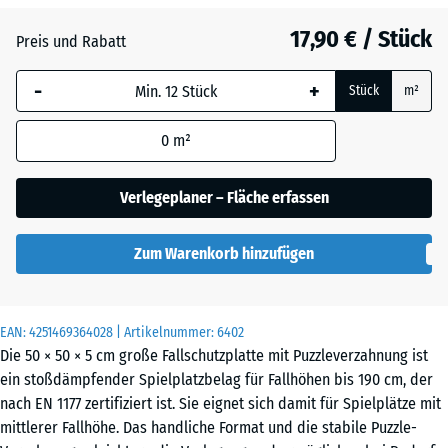
Anthrazit
- 0,50 €
17,90 € / Stück
Preis und Rabatt
-
+
Grasgrün
+ 0,60 €
Stück
m²
0
m²
Schiefergrau
Verlegeplaner – Fläche erfassen
Zum Warenkorb hinzufügen
EAN:
4251469364028
| Artikelnummer:
6402
Die 50 × 50 × 5 cm große Fallschutzplatte mit Puzzleverzahnung ist
ein stoßdämpfender Spielplatzbelag für Fallhöhen bis 190 cm, der
nach EN 1177 zertifiziert ist. Sie eignet sich damit für Spielplätze mit
mittlerer Fallhöhe. Das handliche Format und die stabile Puzzle-