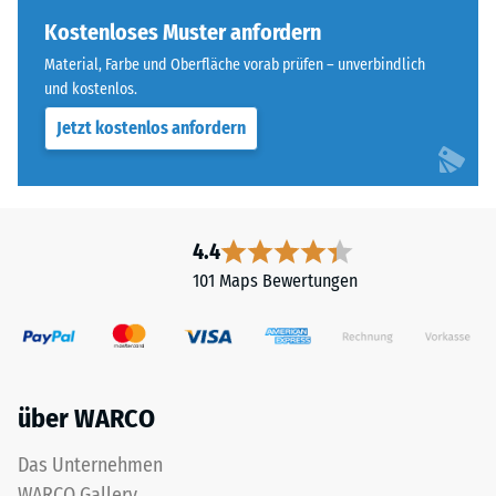
Skalenwert 4 =
of
Kostenloses Muster anfordern
Wärmeleitfähigkeit
Life
ca. 0,09 W/(m·K)
Material, Farbe und Oberfläche vorab prüfen – unverbindlich
Tyres"
und kostenlos.
Frostbeständig
und
Jetzt kostenlos anfordern
bezeichnet
Druckfestigkeit
Gummigranulat,
-
das
Skalenwert
aus
dem
2
4.4
Recycling
=
101 Maps Bewertungen
von
ca.
Altreifen
gewonnen
0,75
wird.
mm
Die
über WARCO
verbleibende
obere
Nutzschicht
Eindellung
Das Unternehmen
aus
nach
WARCO Gallery