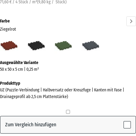
71,60 € / 4 Stück / m²
(
9,80
kg
/ Stück)
Farbe
Ziegelrot
Ziegelrot
Anthrazit
Grasgrün
Schiefergrau
(active)
Mehr
Ausgewählte Variante
Informationen
50 x 50 x 5 cm | 0,25 m²
zu
den
Produkttyp
Farben?
UZ (Puzzle-Verbindung | Halbversatz oder Kreuzfuge | Kanten mit Fase |
Drainageprofil ab 2,5 cm Plattenstärke)
Farbpalette
anzeigen
(active)
Ziegelrot
Zum Vergleich hinzufügen