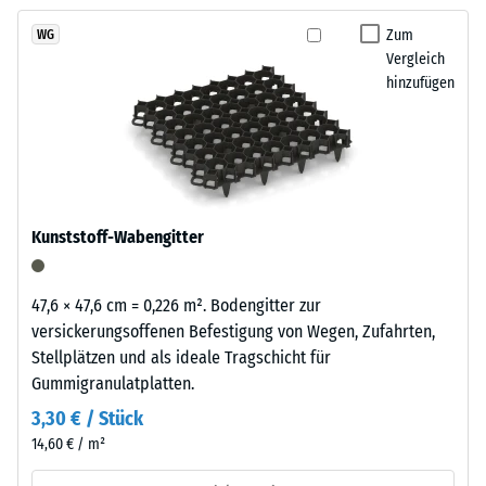
kein
Granulatstruktur,
Produkt
Scheinbare
das
Zum
WG
für
Dichte -
Vergleich
sich
den
Skalenwert
hinzufügen
natürlich
1 = bis 780
Produktvergleich
in
kg/m³
ausgewählt.
Garten-
und
Stoß-, Schwingungs-
Terrassenanlagen
und
Trittschalldämmung
einfügt.
Kunststoff-Wabengitter
– Skalenwert 4 =
starke Dämpfung
Material
Rutschfestigkeit Klasse
47,6 × 47,6 cm = 0,226 m². Bodengitter zur
–
DS (EN 14041) -
versickerungsoffenen Befestigung von Wegen, Zufahrten,
Bestandteile
Skalenwert 3 =
Stellplätzen und als ideale Tragschicht für
und
Gleitreibungskoeffizient
Gummigranulatplatten.
Aufbau
ca. 0,45
3,30 € / Stück
Abriebfestigkeit
14,60 € / m²
- Beständigkeit
Das
gegen