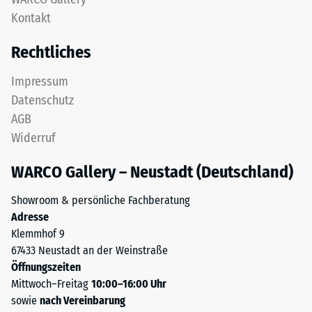
feinem
Kontakt
24
ELT-
Granulat
Stunden
Rechtliches
bildet
Entlastung
eine
Impressum
(BS
abriebfeste,
Datenschutz
rutschhemmende
7188)
AGB
Oberfläche.
Widerruf
Die
untere
WARCO Gallery – Neustadt (Deutschland)
Schicht
/ 5
aus
Showroom & persönliche Fachberatung
gröberem
Adresse
ELT-
Klemmhof 9
Granulat
67433 Neustadt an der Weinstraße
unterstützt
Die
Öffnungszeiten
Elastizität,
Druckfestigkeit
Mittwoch–Freitag
10:00–16:00 Uhr
Stoßdämpfung
eines
sowie
nach Vereinbarung
und
Werkstoffes