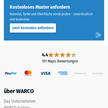
ist
Skalenwert 4 =
bei
Kostenloses Muster anfordern
Wärmeleitfähigkeit
diesem
ca. 0,09 W/(m·K)
Material, Farbe und Oberfläche vorab prüfen – unverbindlich
dunklen
und kostenlos.
Frostbeständig
Farbton
Jetzt kostenlos anfordern
jedoch
Druckfestigkeit
gering.
-
Skalenwert
Material
2
4.4
–
=
Bestandteile
101 Maps Bewertungen
und
ca.
Aufbau
0,75
mm
über WARCO
verbleibende
Das
Produkt
Eindellung
Das Unternehmen
ist
nach
WARCO Gallery