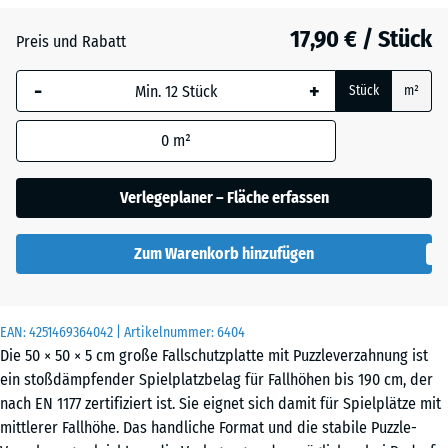
Anthrazit
- 0,50 €
17,90 € / Stück
Preis und Rabatt
-
+
Grasgrün
+ 0,60 €
Stück
m²
0
m²
Ziegelrot
Verlegeplaner – Fläche erfassen
Zum Warenkorb hinzufügen
EAN:
4251469364042
| Artikelnummer:
6404
Die 50 × 50 × 5 cm große Fallschutzplatte mit Puzzleverzahnung ist
ein stoßdämpfender Spielplatzbelag für Fallhöhen bis 190 cm, der
nach EN 1177 zertifiziert ist. Sie eignet sich damit für Spielplätze mit
mittlerer Fallhöhe. Das handliche Format und die stabile Puzzle-