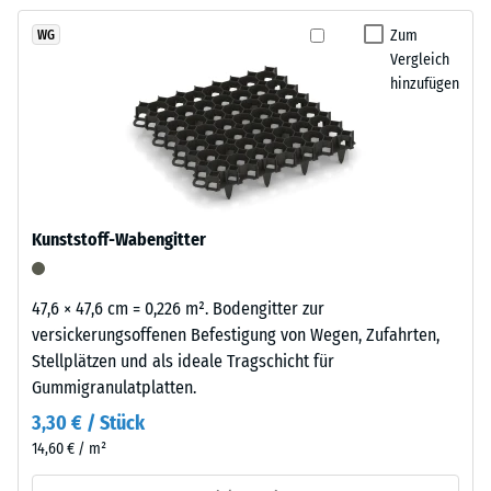
kein
Reifenverwertung
Produkt
Scheinbare
mit
Zum
WG
für
Dichte -
Vergleich
einem
den
Skalenwert
hinzufügen
schiefergrau
1 = bis 780
Produktvergleich
pigmentierten
kg/m³
ausgewählt.
Bindemittel
gleichmäßig
Stoß-, Schwingungs-
umhüllt.
und
Trittschalldämmung
Der
Kunststoff-Wabengitter
– Skalenwert 4 =
Farbton
starke Dämpfung
zeigt
sich
Rutschfestigkeit Klasse
47,6 × 47,6 cm = 0,226 m². Bodengitter zur
als
DS (EN 14041) -
versickerungsoffenen Befestigung von Wegen, Zufahrten,
dunkles,
Skalenwert 3 =
Stellplätzen und als ideale Tragschicht für
kühles
Gleitreibungskoeffizient
Gummigranulatplatten.
ca. 0,45
Grau
3,30 € / Stück
mit
Abriebfestigkeit
14,60 € / m²
gleichmäßiger
- Beständigkeit
Farbgebung
gegen