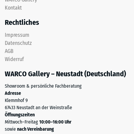
zweischichtig
Kontakt
24
aufgebaut
und
Stunden
Rechtliches
besteht
Entlastung
aus
Impressum
(BS
gereinigtem,
Datenschutz
schwarzem
7188)
AGB
ELT-
Widerruf
Granulat
sowie
WARCO Gallery – Neustadt (Deutschland)
einem
/ 5
Polyurethan-
Showroom & persönliche Fachberatung
Bindemittel.
Adresse
ELT
Klemmhof 9
steht
67433 Neustadt an der Weinstraße
für
Die
Öffnungszeiten
„End
Druckfestigkeit
Mittwoch–Freitag
10:00–16:00 Uhr
of
eines
sowie
nach Vereinbarung
Life
Werkstoffes