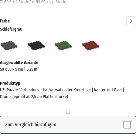
71,60 € / 4 Stück / m²
(
9,80
kg
/ Stück)
Farbe
Schiefergrau
Schiefergrau
Anthrazit
Grasgrün
Ziegelrot
(active)
Mehr
Ausgewählte Variante
Informationen
50 x 50 x 5 cm | 0,25 m²
zu
den
Produkttyp
Farben?
UZ (Puzzle-Verbindung | Halbversatz oder Kreuzfuge | Kanten mit Fase |
Drainageprofil ab 2,5 cm Plattenstärke)
Farbpalette
anzeigen
(active)
Schiefergrau
Zum Vergleich hinzufügen