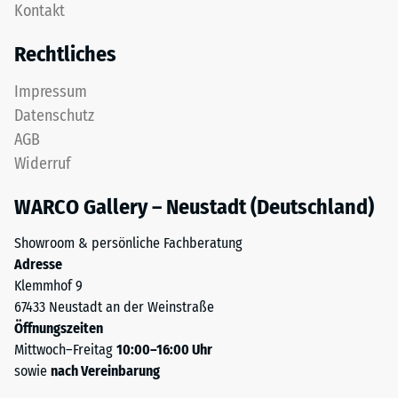
nach
Kontakt
Nutzschicht
24
aus
Rechtliches
feinem
Stunden
ELT-
Entlastung
Impressum
Granulat
Datenschutz
(BS
bildet
AGB
eine
7188)
Widerruf
abriebfeste,
rutschhemmende
WARCO Gallery – Neustadt (Deutschland)
Oberfläche.
Die
/ 5
Showroom & persönliche Fachberatung
untere
Adresse
Schicht
Klemmhof 9
aus
67433 Neustadt an der Weinstraße
gröberem
Öffnungszeiten
ELT-
Die
Mittwoch–Freitag
10:00–16:00 Uhr
Granulat
Druckfestigkeit
sowie
nach Vereinbarung
unterstützt
eines