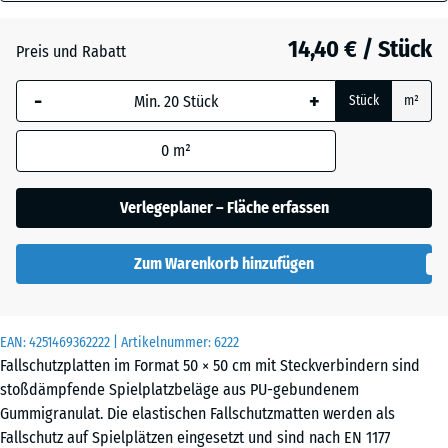
40
Anthrazit
- 3,10 €
mm
14,40 € / Stück
Preis und Rabatt
Die gewählte, blau
Grasgrün
- 2,10 €
-
+
Stück
m²
umrandete
Abmessung wird
0
m²
(sofern in den
Himmelblau
- 0,30 €
Produktdaten nicht
anders angegeben)
Verlegeplaner – Fläche erfassen
für die
Schiefergrau
- 0,30 €
Bedarfsberechnung
Zum Warenkorb hinzufügen
verwendet.
50
Ziegelrot
- 3,00 €
x
EAN:
4251469362222
| Artikelnummer:
6222
50
Fallschutzplatten im Format 50 × 50 cm mit Steckverbindern sind
x 4
stoßdämpfende Spielplatzbeläge aus PU-gebundenem
cm
Gummigranulat. Die elastischen Fallschutzmatten werden als
Fallschutz auf Spielplätzen eingesetzt und sind nach EN 1177