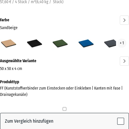
57,60 € / 4 Stück / m²
(
6,40
kg
/ Stück)
Farbe
Sandbeige
Sandbeige
Anthrazit
Grasgrün
Himmelblau
Schi
+ 1
(active)
Mehr
Ausgewählte Variante
Informationen
zu
50 x 50 x 4 cm
den
Abmessungen
Produkttyp
Farben?
für
FF (Kunststoffverbinder zum Einstecken oder Einkleben | Kanten mit Fase |
den
Farbpalette
Drainagekanäle)
Versand
anzeigen
500
(active)
Sandbeige
x
500
Zum Vergleich hinzufügen
x