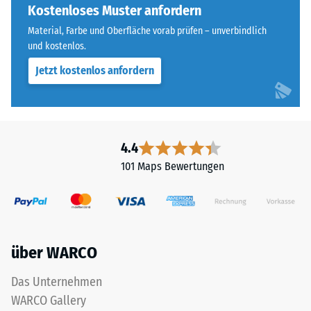
steht
Kostenloses Muster anfordern
Skalenwert 4 =
für
Wärmeleitfähigkeit
Material, Farbe und Oberfläche vorab prüfen – unverbindlich
„End
ca. 0,09 W/(m·K)
und kostenlos.
of
Jetzt kostenlos anfordern
Frostbeständig
Life
Tyres"
Druckfestigkeit
und
-
bezeichnet
Skalenwert
Gummigranulat,
4.4
das
2
101 Maps Bewertungen
aus
=
dem
ca.
Recycling
von
0,75
Altreifen
mm
über WARCO
gewonnen
verbleibende
wird.
Das Unternehmen
Die
Eindellung
WARCO Gallery
obere