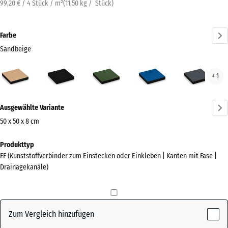
99,20 € / 4 Stück / m²
(
11,50
kg
/ Stück)
Farbe
Sandbeige
Sandbeige
Anthrazit
Grasgrün
Himmelblau
Schi
+ 1
(active)
Mehr
Ausgewählte Variante
Informationen
zu
50 x 50 x 8 cm
den
Abmessungen
Produkttyp
Farben?
für
FF (Kunststoffverbinder zum Einstecken oder Einkleben | Kanten mit Fase |
den
Farbpalette
Drainagekanäle)
Versand
anzeigen
500
(active)
Sandbeige
x
500
Zum Vergleich hinzufügen
x