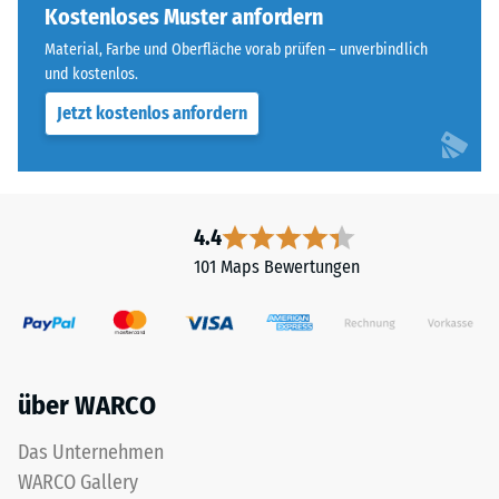
steht
Kostenloses Muster anfordern
Wärmedämmung -
für
Skalenwert 5 =
Material, Farbe und Oberfläche vorab prüfen – unverbindlich
„End
Wärmeleitfähigkeit
und kostenlos.
of
ca. 0,07 W/(m·K)
Jetzt kostenlos anfordern
Life
Frostbeständig
Tyres"
und
Druckfestigkeit
bezeichnet
-
Gummigranulat,
4.4
Skalenwert
das
101 Maps Bewertungen
aus
2
dem
=
Recycling
ca.
von
Altreifen
0,75
über WARCO
gewonnen
mm
wird.
Das Unternehmen
verbleibende
Die
WARCO Gallery
obere
Eindellung