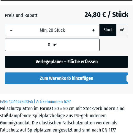
80
Anthrazit
- 4,80 €
mm
24,80 € / Stück
Preis und Rabatt
Die gewählte, blau
Grasgrün
- 2,80 €
-
+
Stück
m²
umrandete
Abmessung wird
0
m²
(sofern in den
Himmelblau
- 0,50 €
Produktdaten nicht
anders angegeben)
Verlegeplaner – Fläche erfassen
für die
Schiefergrau
- 0,50 €
Bedarfsberechnung
Zum Warenkorb hinzufügen
verwendet.
50
Ziegelrot
- 4,50 €
x
EAN:
4251469362345
| Artikelnummer:
6234
50
Fallschutzplatten im Format 50 × 50 cm mit Steckverbindern sind
x 8
stoßdämpfende Spielplatzbeläge aus PU-gebundenem
cm
Gummigranulat. Die elastischen Fallschutzmatten werden als
Fallschutz auf Spielplätzen eingesetzt und sind nach EN 1177