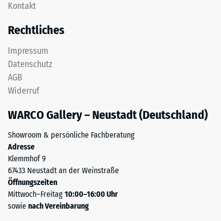
Kontakt
Nutzschicht
nach
aus
Rechtliches
24
feinem
ELT-
Stunden
Impressum
Granulat
Entlastung
Datenschutz
bildet
(BS
AGB
eine
Widerruf
abriebfeste,
7188)
rutschhemmende
WARCO Gallery – Neustadt (Deutschland)
Oberfläche.
Die
Showroom & persönliche Fachberatung
untere
/ 5
Adresse
Schicht
Klemmhof 9
aus
67433 Neustadt an der Weinstraße
gröberem
Öffnungszeiten
ELT-
Mittwoch–Freitag
10:00–16:00 Uhr
Granulat
Die
sowie
nach Vereinbarung
unterstützt
Druckfestigkeit