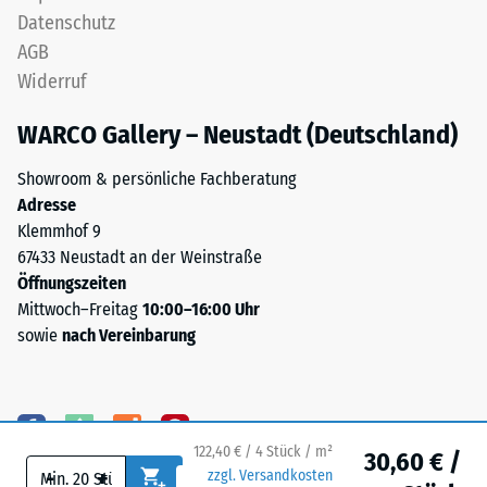
ist
Datenschutz
Wärmedämmung -
bei
Skalenwert 5 =
AGB
diesem
Wärmeleitfähigkeit
Widerruf
dunklen
ca. 0,07 W/(m·K)
Farbton
WARCO Gallery – Neustadt (Deutschland)
Frostbeständig
jedoch
Druckfestigkeit
gering.
Showroom & persönliche Fachberatung
-
Adresse
Klemmhof 9
Material
Skalenwert
67433 Neustadt an der Weinstraße
–
2
Öffnungszeiten
Bestandteile
=
Mittwoch–Freitag
10:00–16:00 Uhr
und
sowie
nach Vereinbarung
Aufbau
ca.
0,75
mm
Das
verbleibende
122,40 € / 4 Stück / m²
Produkt
30,60 € /
-
+
zzgl. Versandkosten
ist
Eindellung