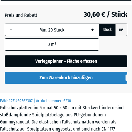
110
Anthrazit
- 4,20 €
mm
30,60 € / Stück
Preis und Rabatt
Die gewählte, blau
Grasgrün
- 2,50 €
-
+
Stück
m²
umrandete
Abmessung wird
0
m²
(sofern in den
Himmelblau
Produktdaten nicht
anders angegeben)
Verlegeplaner – Fläche erfassen
für die
Sandbeige
+ 0,20 €
Bedarfsberechnung
Zum Warenkorb hinzufügen
verwendet.
50
Ziegelrot
- 3,90 €
x
EAN:
4251469362307
| Artikelnummer:
6230
50
Fallschutzplatten im Format 50 × 50 cm mit Steckverbindern sind
x
stoßdämpfende Spielplatzbeläge aus PU-gebundenem
11
Gummigranulat. Die elastischen Fallschutzmatten werden als
cm
Fallschutz auf Spielplätzen eingesetzt und sind nach EN 1177