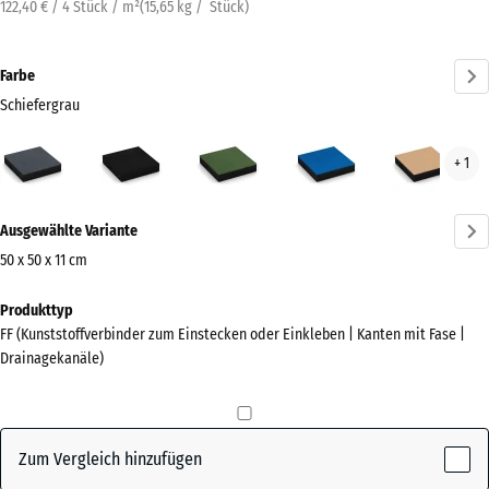
122,40 € / 4 Stück / m²
(
15,65
kg
/ Stück)
Farbe
Schiefergrau
Schiefergrau
Anthrazit
Grasgrün
Himmelblau
San
+ 1
(active)
Mehr
Ausgewählte Variante
Informationen
zu
50 x 50 x 11 cm
den
Abmessungen
Produkttyp
Farben?
für
FF (Kunststoffverbinder zum Einstecken oder Einkleben | Kanten mit Fase |
den
Farbpalette
Drainagekanäle)
Versand
anzeigen
500
(active)
Schiefergrau
x
500
Zum Vergleich hinzufügen
x